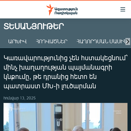
Մատչելիության
հղումներ
Անցնել
ՏԵՍԱՆՅՈՒԹԵՐ
հիմնական
ԱԶԱՏՈՒԹՅՈՒՆ TV
բովանդակությանը
ԱՐԽԻՎ
ՀՈԴՎԱԾՆԵՐ
ՀԱՂՈՐԴՄԱՆ ՄԱՍԻՆ
ՀԱՅԱՍՏԱՆ
Անցնել
հիմնական
ՔԱՂԱՔԱԿԱՆ
Կառավարությունից չեն հստակեցնում՝
մենյուին
ԸՆՏՐՈՒԹՅՈՒՆՆԵՐ 2026
Որոնում
մինչ խաղաղության պայմանագրի
ԻՐԱՎՈՒՆՔ
կնքումը, թե դրանից հետո են
ՀԱՍԱՐԱԿՈՒԹՅՈՒՆ
պատրաստ ՄԽ-ի լուծարման
ՏՆՏԵՍՈՒԹՅՈՒՆ
հունվար 13, 2025
ՂԱՐԱԲԱՂ
ՊԱՏԵՐԱԶՄԻ 6 ՇԱԲԱԹՆԵՐԸ
ՏԱՐԱԾԱՇՐՋԱՆ