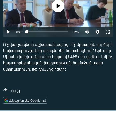
ՄԻՋԱԶԳԱՅԻՆ
No media source currently available
ՄՇԱԿՈՒՅԹ
ՍՊՈՐՏ
Auto
ՄԵԿՆԱԲԱՆՈՒԹՅՈՒՆ
0:00
4:46
240p
ՏՏ ԵՒ ԻՆՏԵՐՆԵՏ
Ո՛չ վարչապետի աշխատակազմից, ո՛չ Արտաքին գործերի
նախարարությունից առայժմ չեն հստակեցնում՝ Երևանը
360p
ԿՈՐՈՆԱՎԻՐՈՒՍ
Մինսկի խմբի լուծարման հարցով ԵԱՀԿ-ին դիմելու է մինչ
480p
ԱՐԽԻՎ
Auto
240p
360p
480p
հայ-ադրբեջանական խաղաղության համաձայնագրի
ստորագրումը, թե դրանից հետո:
720p
ՏԵՍԱՆՅՈՒԹԵՐ
720p
1080p
1080p
ԲԱՆԱՎԵՃ
ՁԳՏԵԼՈՎ ԼԱՎԱԳՈՒՅՆԻՆ
Կիսվել
ՓՈԴՔԱՍԹ
Ավելացրեք մեզ Google-ում
Հայերեն