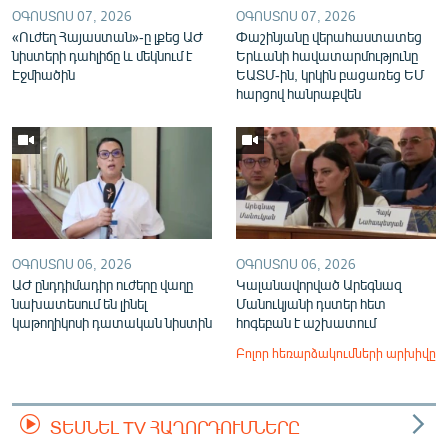
ՕԳՈՍՏՈՍ 07, 2026
ՕԳՈՍՏՈՍ 07, 2026
«Ուժեղ Հայաստան»-ը լքեց ԱԺ
Փաշինյանը վերահաստատեց
նիստերի դահլիճը և մեկնում է
Երևանի հավատարմությունը
Էջմիածին
ԵԱՏՄ-ին, կրկին բացառեց ԵՄ
հարցով հանրաքվեն
ՕԳՈՍՏՈՍ 06, 2026
ՕԳՈՍՏՈՍ 06, 2026
ԱԺ ընդդիմադիր ուժերը վաղը
Կալանավորված Արեգնազ
նախատեսում են լինել
Մանուկյանի դստեր հետ
կաթողիկոսի դատական նիստին
հոգեբան է աշխատում
Բոլոր հեռարձակումների արխիվը
ՏԵՍՆԵԼ TV ՀԱՂՈՐԴՈՒՄՆԵՐԸ