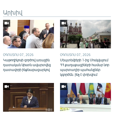
English
Արխիվ
Русский
ՀԵՏԵՎԵՔ ՄԵԶ
ՕԳՈՍՏՈՍ 07, 2026
ՕԳՈՍՏՈՍ 07, 2026
Կաթողիկոսի գործով առաջին
Սեպտեմբերի 1-ից Մոսկվայում
«Ազատության» բոլոր կայքերը
դատական նիստն ավարտվեց
ՀՀ քաղաքացիների համար նոր
դատավորի ինքնաբացարկով
պարտադիր պահանջներ
կգործեն. ինչ է փոխվում