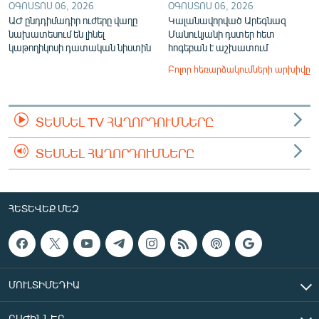
ՕԳՈՍՏՈՍ 06, 2026
ՕԳՈՍՏՈՍ 06, 2026
ԱԺ ընդդիմադիր ուժերը վաղը
Կալանավորված Արեգնազ
նախատեսում են լինել
Մանուկյանի դստեր հետ
կաթողիկոսի դատական նիստին
հոգեբան է աշխատում
Բոլոր հեռարձակումների արխիվը
ՏԵՍՆԵԼ TV ՀԱՂՈՐԴՈՒՄՆԵՐԸ
ՏԵՍՆԵԼ ՀԱՂՈՐԴՈՒՄՆԵՐԸ
ՀԵՏԵՎԵՔ ՄԵԶ
ՄՈՒԼՏԻՄԵԴԻԱ
ԲԱԺԻՆՆԵՐ