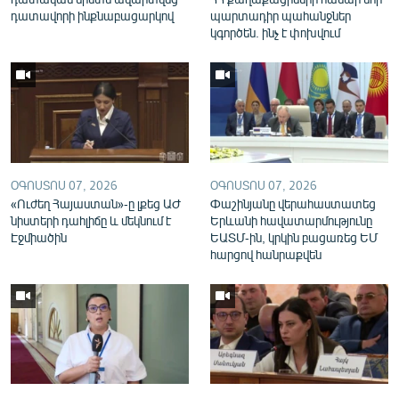
English
դատավորի ինքնաբացարկով
պարտադիր պահանջներ
կգործեն. ինչ է փոխվում
Русский
ՀԵՏԵՎԵՔ ՄԵԶ
ՕԳՈՍՏՈՍ 07, 2026
ՕԳՈՍՏՈՍ 07, 2026
«Ուժեղ Հայաստան»-ը լքեց ԱԺ
Փաշինյանը վերահաստատեց
«Ազատության» բոլոր կայքերը
նիստերի դահլիճը և մեկնում է
Երևանի հավատարմությունը
Էջմիածին
ԵԱՏՄ-ին, կրկին բացառեց ԵՄ
հարցով հանրաքվեն