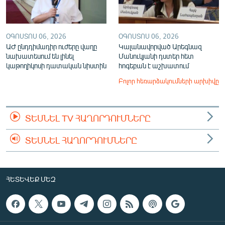
ՕԳՈՍՏՈՍ 06, 2026
ՕԳՈՍՏՈՍ 06, 2026
ԱԺ ընդդիմադիր ուժերը վաղը
Կալանավորված Արեգնազ
նախատեսում են լինել
Մանուկյանի դստեր հետ
կաթողիկոսի դատական նիստին
հոգեբան է աշխատում
Բոլոր հեռարձակումների արխիվը
ՏԵՍՆԵԼ TV ՀԱՂՈՐԴՈՒՄՆԵՐԸ
ՏԵՍՆԵԼ ՀԱՂՈՐԴՈՒՄՆԵՐԸ
ՀԵՏԵՎԵՔ ՄԵԶ