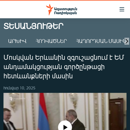
Մատչելիության
հղումներ
Անցնել
ՏԵՍԱՆՅՈՒԹԵՐ
հիմնական
ԱԶԱՏՈՒԹՅՈՒՆ TV
բովանդակությանը
ԱՐԽԻՎ
ՀՈԴՎԱԾՆԵՐ
ՀԱՂՈՐԴՄԱՆ ՄԱՍԻՆ
ՀԱՅԱՍՏԱՆ
Անցնել
հիմնական
ՔԱՂԱՔԱԿԱՆ
Մոսկվան Երևանին զգուշացնում է ԵՄ
մենյուին
ԸՆՏՐՈՒԹՅՈՒՆՆԵՐ 2026
Որոնում
անդամակցության գործընթացի
ԻՐԱՎՈՒՆՔ
հետևանքների մասին
ՀԱՍԱՐԱԿՈՒԹՅՈՒՆ
հունվար 10, 2025
ՏՆՏԵՍՈՒԹՅՈՒՆ
ՂԱՐԱԲԱՂ
ՊԱՏԵՐԱԶՄԻ 6 ՇԱԲԱԹՆԵՐԸ
ՏԱՐԱԾԱՇՐՋԱՆ
No media source currently available