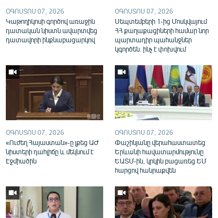
English
ՕԳՈՍՏՈՍ 07, 2026
ՕԳՈՍՏՈՍ 07, 2026
Կաթողիկոսի գործով առաջին
Սեպտեմբերի 1-ից Մոսկվայում
Русский
դատական նիստն ավարտվեց
ՀՀ քաղաքացիների համար նոր
դատավորի ինքնաբացարկով
պարտադիր պահանջներ
կգործեն. ինչ է փոխվում
ՀԵՏԵՎԵՔ ՄԵԶ
«Ազատության» բոլոր կայքերը
ՕԳՈՍՏՈՍ 07, 2026
ՕԳՈՍՏՈՍ 07, 2026
«Ուժեղ Հայաստան»-ը լքեց ԱԺ
Փաշինյանը վերահաստատեց
նիստերի դահլիճը և մեկնում է
Երևանի հավատարմությունը
Էջմիածին
ԵԱՏՄ-ին, կրկին բացառեց ԵՄ
հարցով հանրաքվեն