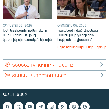
ՕԳՈՍՏՈՍ 06, 2026
ՕԳՈՍՏՈՍ 06, 2026
ԱԺ ընդդիմադիր ուժերը վաղը
Կալանավորված Արեգնազ
նախատեսում են լինել
Մանուկյանի դստեր հետ
կաթողիկոսի դատական նիստին
հոգեբան է աշխատում
Բոլոր հեռարձակումների արխիվը
ՏԵՍՆԵԼ TV ՀԱՂՈՐԴՈՒՄՆԵՐԸ
ՏԵՍՆԵԼ ՀԱՂՈՐԴՈՒՄՆԵՐԸ
ՀԵՏԵՎԵՔ ՄԵԶ