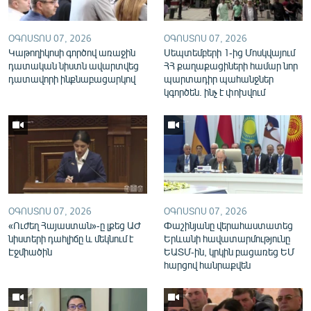
English
Русский
ՕԳՈՍՏՈՍ 07, 2026
ՕԳՈՍՏՈՍ 07, 2026
Կաթողիկոսի գործով առաջին
Սեպտեմբերի 1-ից Մոսկվայում
դատական նիստն ավարտվեց
ՀՀ քաղաքացիների համար նոր
ՀԵՏԵՎԵՔ ՄԵԶ
դատավորի ինքնաբացարկով
պարտադիր պահանջներ
կգործեն. ինչ է փոխվում
«Ազատության» բոլոր կայքերը
ՕԳՈՍՏՈՍ 07, 2026
ՕԳՈՍՏՈՍ 07, 2026
«Ուժեղ Հայաստան»-ը լքեց ԱԺ
Փաշինյանը վերահաստատեց
նիստերի դահլիճը և մեկնում է
Երևանի հավատարմությունը
Էջմիածին
ԵԱՏՄ-ին, կրկին բացառեց ԵՄ
հարցով հանրաքվեն