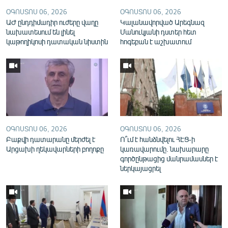
English
ՕԳՈՍՏՈՍ 06, 2026
ՕԳՈՍՏՈՍ 06, 2026
ԱԺ ընդդիմադիր ուժերը վաղը
Կալանավորված Արեգնազ
Русский
նախատեսում են լինել
Մանուկյանի դստեր հետ
կաթողիկոսի դատական նիստին
հոգեբան է աշխատում
ՀԵՏԵՎԵՔ ՄԵԶ
«Ազատության» բոլոր կայքերը
ՕԳՈՍՏՈՍ 06, 2026
ՕԳՈՍՏՈՍ 06, 2026
Բաքվի դատարանը մերժել է
Ո՞ւմ է հանձնվելու ՀԷՑ-ի
Արցախի ղեկավարների բողոքը
կառավարումը. նախարարը
գործընթացից մանրամասներ է
ներկայացրել