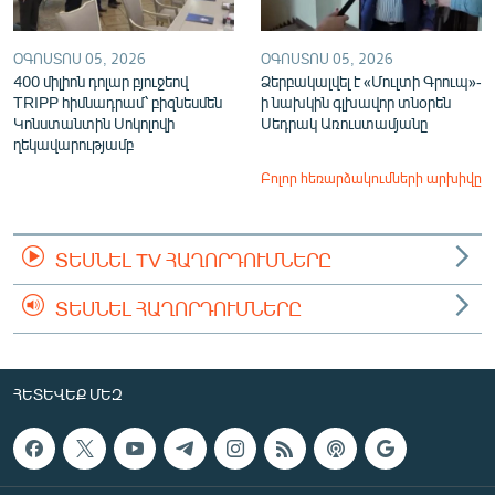
ՕԳՈՍՏՈՍ 05, 2026
ՕԳՈՍՏՈՍ 05, 2026
400 միլիոն դոլար բյուջեով
Ձերբակալվել է «Մուլտի Գրուպ»-
TRIPP հիմնադրամ՝ բիզնեսմեն
ի նախկին գլխավոր տնօրեն
Կոնստանտին Սոկոլովի
Սեդրակ Առուստամյանը
ղեկավարությամբ
Բոլոր հեռարձակումների արխիվը
ՏԵՍՆԵԼ TV ՀԱՂՈՐԴՈՒՄՆԵՐԸ
ՏԵՍՆԵԼ ՀԱՂՈՐԴՈՒՄՆԵՐԸ
ՀԵՏԵՎԵՔ ՄԵԶ