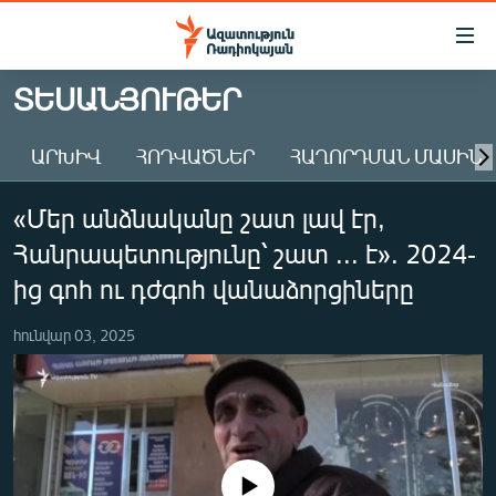
Մատչելիության
հղումներ
Անցնել
ՏԵՍԱՆՅՈՒԹԵՐ
հիմնական
ԱԶԱՏՈՒԹՅՈՒՆ TV
բովանդակությանը
ԱՐԽԻՎ
ՀՈԴՎԱԾՆԵՐ
ՀԱՂՈՐԴՄԱՆ ՄԱՍԻՆ
ՀԱՅԱՍՏԱՆ
Անցնել
հիմնական
ՔԱՂԱՔԱԿԱՆ
«Մեր անձնականը շատ լավ էր,
մենյուին
ԸՆՏՐՈՒԹՅՈՒՆՆԵՐ 2026
Որոնում
Հանրապետությունը՝ շատ ... է». 2024-
ԻՐԱՎՈՒՆՔ
ից գոհ ու դժգոհ վանաձորցիները
ՀԱՍԱՐԱԿՈՒԹՅՈՒՆ
հունվար 03, 2025
ՏՆՏԵՍՈՒԹՅՈՒՆ
ՂԱՐԱԲԱՂ
ՊԱՏԵՐԱԶՄԻ 6 ՇԱԲԱԹՆԵՐԸ
ՏԱՐԱԾԱՇՐՋԱՆ
No media source currently available