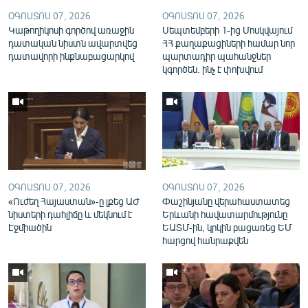
English
ՕԳՈՍՏՈՍ 07, 2026
ՕԳՈՍՏՈՍ 07, 2026
Կաթողիկոսի գործով առաջին
Սեպտեմբերի 1-ից Մոսկվայում
Русский
դատական նիստն ավարտվեց
ՀՀ քաղաքացիների համար նոր
դատավորի ինքնաբացարկով
պարտադիր պահանջներ
կգործեն. ինչ է փոխվում
ՀԵՏԵՎԵՔ ՄԵԶ
«Ազատության» բոլոր կայքերը
ՕԳՈՍՏՈՍ 07, 2026
ՕԳՈՍՏՈՍ 07, 2026
«Ուժեղ Հայաստան»-ը լքեց ԱԺ
Փաշինյանը վերահաստատեց
նիստերի դահլիճը և մեկնում է
Երևանի հավատարմությունը
Էջմիածին
ԵԱՏՄ-ին, կրկին բացառեց ԵՄ
հարցով հանրաքվեն