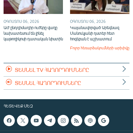
ՕԳՈՍՏՈՍ 06, 2026
ՕԳՈՍՏՈՍ 06, 2026
ԱԺ ընդդիմադիր ուժերը վաղը
Կալանավորված Արեգնազ
նախատեսում են լինել
Մանուկյանի դստեր հետ
կաթողիկոսի դատական նիստին
հոգեբան է աշխատում
Բոլոր հեռարձակումների արխիվը
ՏԵՍՆԵԼ TV ՀԱՂՈՐԴՈՒՄՆԵՐԸ
ՏԵՍՆԵԼ ՀԱՂՈՐԴՈՒՄՆԵՐԸ
ՀԵՏԵՎԵՔ ՄԵԶ