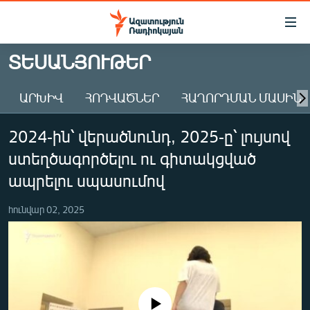
Մատչելիության
հղումներ
Անցնել
ՏԵՍԱՆՅՈՒԹԵՐ
հիմնական
ԱԶԱՏՈՒԹՅՈՒՆ TV
բովանդակությանը
ԱՐԽԻՎ
ՀՈԴՎԱԾՆԵՐ
ՀԱՂՈՐԴՄԱՆ ՄԱՍԻՆ
ՀԱՅԱՍՏԱՆ
Անցնել
հիմնական
ՔԱՂԱՔԱԿԱՆ
2024-ին՝ վերածնունդ, 2025-ը՝ լույսով
մենյուին
ԸՆՏՐՈՒԹՅՈՒՆՆԵՐ 2026
Որոնում
ստեղծագործելու ու գիտակցված
ԻՐԱՎՈՒՆՔ
ապրելու սպասումով
ՀԱՍԱՐԱԿՈՒԹՅՈՒՆ
հունվար 02, 2025
ՏՆՏԵՍՈՒԹՅՈՒՆ
ՂԱՐԱԲԱՂ
ՊԱՏԵՐԱԶՄԻ 6 ՇԱԲԱԹՆԵՐԸ
ՏԱՐԱԾԱՇՐՋԱՆ
No media source currently available