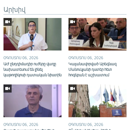
English
Արխիվ
Русский
ՀԵՏԵՎԵՔ ՄԵԶ
ՕԳՈՍՏՈՍ 06, 2026
ՕԳՈՍՏՈՍ 06, 2026
ԱԺ ընդդիմադիր ուժերը վաղը
Կալանավորված Արեգնազ
նախատեսում են լինել
Մանուկյանի դստեր հետ
«Ազատության» բոլոր կայքերը
կաթողիկոսի դատական նիստին
հոգեբան է աշխատում
ՕԳՈՍՏՈՍ 06, 2026
ՕԳՈՍՏՈՍ 06, 2026