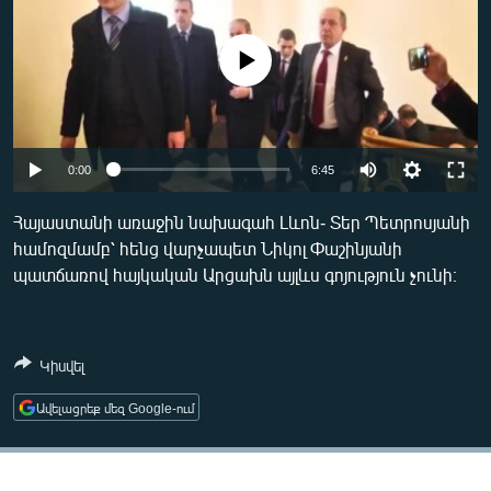
ՄԻՋԱԶԳԱՅԻՆ
ՄՇԱԿՈՒՅԹ
No media source currently available
ՍՊՈՐՏ
ՄԵԿՆԱԲԱՆՈՒԹՅՈՒՆ
Auto
0:00
6:45
ՏՏ ԵՒ ԻՆՏԵՐՆԵՏ
240p
ԿՈՐՈՆԱՎԻՐՈՒՍ
Հայաստանի առաջին նախագահ Լևոն- Տեր Պետրոսյանի
համոզմամբ՝ հենց վարչապետ Նիկոլ Փաշինյանի
360p
ԱՐԽԻՎ
պատճառով հայկական Արցախն այլևս գոյություն չունի։
480p
ՏԵՍԱՆՅՈՒԹԵՐ
Auto
240p
360p
480p
720p
ԲԱՆԱՎԵՃ
720p
1080p
Կիսվել
1080p
ՁԳՏԵԼՈՎ ԼԱՎԱԳՈՒՅՆԻՆ
Ավելացրեք մեզ Google-ում
ՓՈԴՔԱՍԹ
Հայերեն