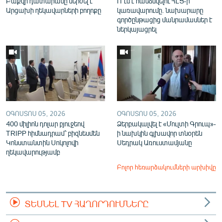
Բաքվի դատարանը մերժել է
Ո՞ւմ է հանձնվելու ՀԷՑ-ի
Արցախի ղեկավարների բողոքը
կառավարումը. նախարարը
գործընթացից մանրամասներ է
ներկայացրել
ՕԳՈՍՏՈՍ 05, 2026
ՕԳՈՍՏՈՍ 05, 2026
400 միլիոն դոլար բյուջեով
Ձերբակալվել է «Մուլտի Գրուպ»-
TRIPP հիմնադրամ՝ բիզնեսմեն
ի նախկին գլխավոր տնօրեն
Կոնստանտին Սոկոլովի
Սեդրակ Առուստամյանը
ղեկավարությամբ
Բոլոր հեռարձակումների արխիվը
ՏԵՍՆԵԼ TV ՀԱՂՈՐԴՈՒՄՆԵՐԸ