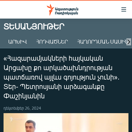
Մատչելիության
հղումներ
Անցնել
ՏԵՍԱՆՅՈՒԹԵՐ
հիմնական
ԱԶԱՏՈՒԹՅՈՒՆ TV
բովանդակությանը
ԱՐԽԻՎ
ՀՈԴՎԱԾՆԵՐ
ՀԱՂՈՐԴՄԱՆ ՄԱՍԻՆ
ՀԱՅԱՍՏԱՆ
Անցնել
հիմնական
ՔԱՂԱՔԱԿԱՆ
«Հազարամյակների հայկական
մենյուին
ԸՆՏՐՈՒԹՅՈՒՆՆԵՐ 2026
Որոնում
Արցախը քո արկածախնդրության
ԻՐԱՎՈՒՆՔ
պատճառով այլևս գոյություն չունի».
ՀԱՍԱՐԱԿՈՒԹՅՈՒՆ
Տեր- Պետրոսյանի արձագանքը
Փաշինյանին
ՏՆՏԵՍՈՒԹՅՈՒՆ
ՂԱՐԱԲԱՂ
դեկտեմբեր 26, 2024
ՊԱՏԵՐԱԶՄԻ 6 ՇԱԲԱԹՆԵՐԸ
ՏԱՐԱԾԱՇՐՋԱՆ