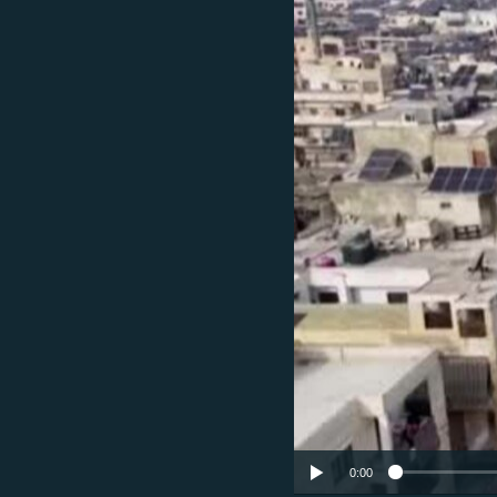
ՄԻՋԱԶԳԱՅԻՆ
ՄՇԱԿՈՒՅԹ
ՍՊՈՐՏ
ՄԵԿՆԱԲԱՆՈՒԹՅՈՒՆ
ՏՏ ԵՒ ԻՆՏԵՐՆԵՏ
ԿՈՐՈՆԱՎԻՐՈՒՍ
ԱՐԽԻՎ
ՏԵՍԱՆՅՈՒԹԵՐ
ԲԱՆԱՎԵՃ
ՁԳՏԵԼՈՎ ԼԱՎԱԳՈՒՅՆԻՆ
ՓՈԴՔԱՍԹ
0:00