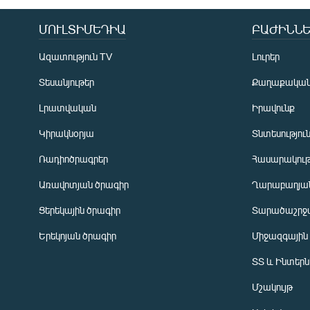
ՄՈՒԼՏԻՄԵԴԻԱ
ԲԱԺԻՆՆԵ
Ազատություն TV
Լուրեր
Տեսանյութեր
Քաղաքակա
Լրատվական
Իրավունք
Կիրակնօրյա
Տնտեսությու
Ռադիոծրագրեր
Հասարակութ
Առավոտյան ծրագիր
Ղարաբաղյան
Ցերեկային ծրագիր
Տարածաշրջ
Հայերեն
Երեկոյան ծրագիր
Միջազգային
English
ՏՏ և Ինտեր
Русский
Մշակույթ
ՀԵՏԵՎԵՔ ՄԵԶ