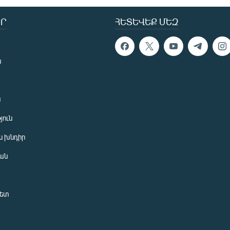
Ր
ՀԵՏԵՎԵՔ ՄԵԶ
ն
ն
յուն
 խնդիր
ան
նետ