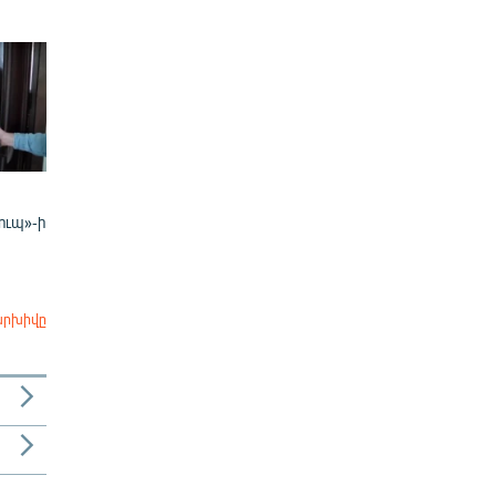
ուպ»-ի
արխիվը