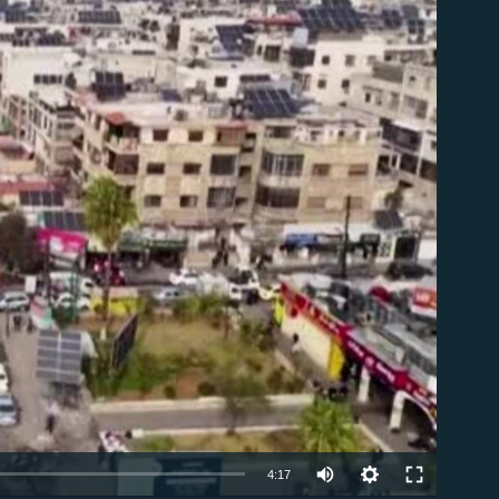
ble
Auto
4:17