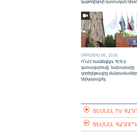
կաթողիկոսի դատական նիս
ՕԳՈՍՏՈՍ 06, 2026
Ո՞ւմ է հանձնվելու ՀԷՑ-ի
կառավարումը. նախարարը
գործընթացից մանրամասներ
ներկայացրել
ՏԵՍՆԵԼ TV ՀԱՂ
ՏԵՍՆԵԼ ՀԱՂՈՐ