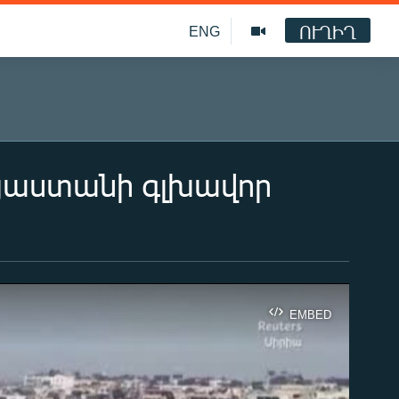
ՈՒՂԻՂ
ENG
այաստանի գլխավոր
EMBED