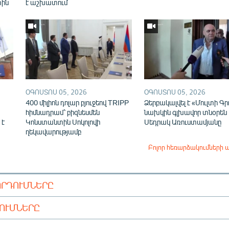
տին
է աշխատում
ՕԳՈՍՏՈՍ 05, 2026
ՕԳՈՍՏՈՍ 05, 2026
400 միլիոն դոլար բյուջեով TRIPP
Ձերբակալվել է «Մուլտի Գր
հիմնադրամ՝ բիզնեսմեն
նախկին գլխավոր տնօրեն
 է
Կոնստանտին Սոկոլովի
Սեդրակ Առուստամյանը
ղեկավարությամբ
Բոլոր հեռարձակումների 
ՈՐԴՈՒՄՆԵՐԸ
ԴՈՒՄՆԵՐԸ