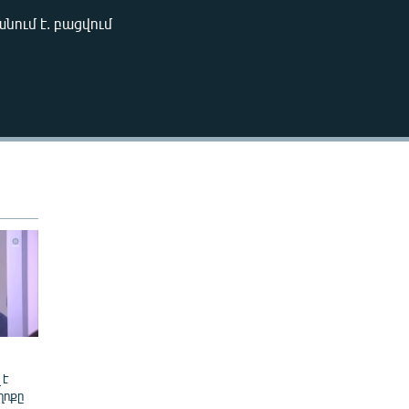
240p
նում է. բացվում
EMBED
360p
480p
720p
1080p
480p
 է
ղոքը