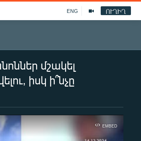
ՈՒՂԻՂ
ENG
անոններ մշակել
լու, իսկ ի՞նչը
EMBED