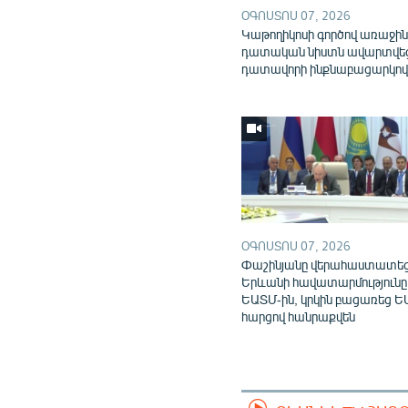
ՕԳՈՍՏՈՍ 07, 2026
Կաթողիկոսի գործով առաջի
դատական նիստն ավարտվե
դատավորի ինքնաբացարկո
ՕԳՈՍՏՈՍ 07, 2026
Փաշինյանը վերահաստատե
Երևանի հավատարմությունը
ԵԱՏՄ-ին, կրկին բացառեց Ե
հարցով հանրաքվեն