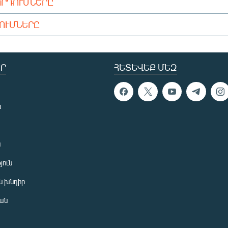
ՈՐԴՈՒՄՆԵՐԸ
ԴՈՒՄՆԵՐԸ
Ր
ՀԵՏԵՎԵՔ ՄԵԶ
ն
ն
յուն
 խնդիր
ան