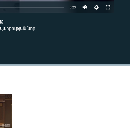
Auto
6:23
240p
յց
EMBED
եվարքության նոր
360p
480p
720p
1080p
480p