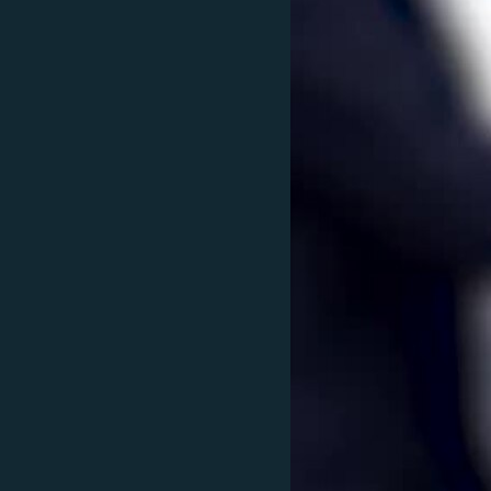
ՄԻՋԱԶԳԱՅԻՆ
ՄՇԱԿՈՒՅԹ
ՍՊՈՐՏ
ՄԵԿՆԱԲԱՆՈՒԹՅՈՒՆ
ՏՏ ԵՒ ԻՆՏԵՐՆԵՏ
ԿՈՐՈՆԱՎԻՐՈՒՍ
ԱՐԽԻՎ
ՏԵՍԱՆՅՈՒԹԵՐ
ԲԱՆԱՎԵՃ
ՁԳՏԵԼՈՎ ԼԱՎԱԳՈՒՅՆԻՆ
ՓՈԴՔԱՍԹ