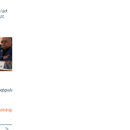
ց ԱԺ
մ է
ոգեբան
արխիվը