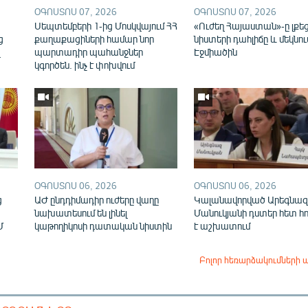
ՕԳՈՍՏՈՍ 07, 2026
ՕԳՈՍՏՈՍ 07, 2026
ն
Սեպտեմբերի 1-ից Մոսկվայում ՀՀ
«Ուժեղ Հայաստան»-ը լքե
ց
քաղաքացիների համար նոր
նիստերի դահլիճը և մեկնու
վ
պարտադիր պահանջներ
Էջմիածին
կգործեն. ինչ է փոխվում
ՕԳՈՍՏՈՍ 06, 2026
ՕԳՈՍՏՈՍ 06, 2026
ց
ԱԺ ընդդիմադիր ուժերը վաղը
Կալանավորված Արեգնազ
նախատեսում են լինել
Մանուկյանի դստեր հետ հ
Մ
կաթողիկոսի դատական նիստին
է աշխատում
Բոլոր հեռարձակումների 