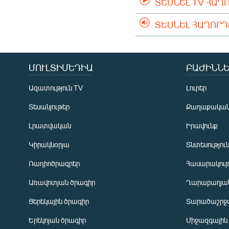
ՏԵՍՆԵԼ TV ՀԱՂ
ՏԵՍՆԵԼ ՀԱՂՈՐ
ՄՈՒԼՏԻՄԵԴԻԱ
ԲԱԺԻՆՆԵ
Ազատություն TV
Լուրեր
Տեսանյութեր
Քաղաքակա
Լրատվական
Իրավունք
Կիրակնօրյա
Տնտեսությու
Ռադիոծրագրեր
Հասարակութ
Առավոտյան ծրագիր
Ղարաբաղյան
Ցերեկային ծրագիր
Տարածաշրջ
Հայերեն
Երեկոյան ծրագիր
Միջազգային
English