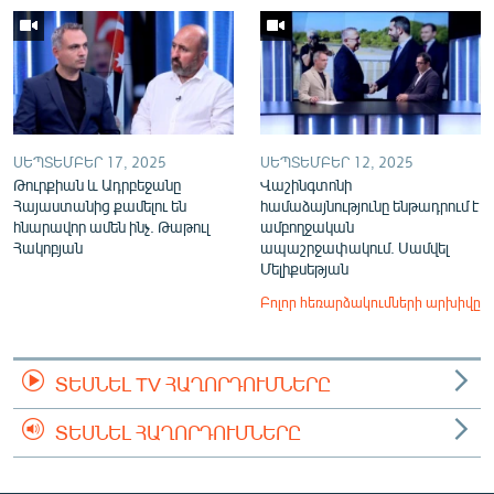
ՍԵՊՏԵՄԲԵՐ 17, 2025
ՍԵՊՏԵՄԲԵՐ 12, 2025
Թուրքիան և Ադրբեջանը
Վաշինգտոնի
Հայաստանից քամելու են
համաձայնությունը ենթադրում է
հնարավոր ամեն ինչ. Թաթուլ
ամբողջական
Հակոբյան
ապաշրջափակում. Սամվել
Մելիքսեթյան
Բոլոր հեռարձակումների արխիվը
ՏԵՍՆԵԼ TV ՀԱՂՈՐԴՈՒՄՆԵՐԸ
ՏԵՍՆԵԼ ՀԱՂՈՐԴՈՒՄՆԵՐԸ