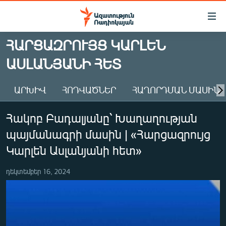
Մատչելիության
հղումներ
Անցնել
ՀԱՐՑԱԶՐՈՒՅՑ ԿԱՐԼԵՆ
հիմնական
ԱԶԱՏՈՒԹՅՈՒՆ TV
ԱՍԼԱՆՅԱՆԻ ՀԵՏ
բովանդակությանը
ՀԱՅԱՍՏԱՆ
Անցնել
հիմնական
ՔԱՂԱՔԱԿԱՆ
ԱՐԽԻՎ
ՀՈԴՎԱԾՆԵՐ
ՀԱՂՈՐԴՄԱՆ ՄԱՍԻՆ
մենյուին
ԸՆՏՐՈՒԹՅՈՒՆՆԵՐ 2026
Որոնում
Հակոբ Բադալյանը՝ Խաղաղության
ԻՐԱՎՈՒՆՔ
պայմանագրի մասին | «Հարցազրույց
ՀԱՍԱՐԱԿՈՒԹՅՈՒՆ
Կարլեն Ասլանյանի հետ»
ՏՆՏԵՍՈՒԹՅՈՒՆ
դեկտեմբեր 16, 2024
ՂԱՐԱԲԱՂ
ՊԱՏԵՐԱԶՄԻ 6 ՇԱԲԱԹՆԵՐԸ
ՏԱՐԱԾԱՇՐՋԱՆ