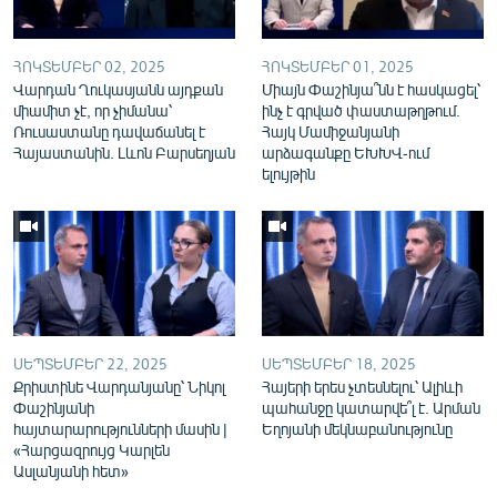
English
Русский
ՀՈԿՏԵՄԲԵՐ 02, 2025
ՀՈԿՏԵՄԲԵՐ 01, 2025
Վարդան Ղուկասյանն այդքան
Միայն Փաշինյա՞նն է հասկացել՝
միամիտ չէ, որ չիմանա՝
ինչ է գրված փաստաթղթում.
ՀԵՏԵՎԵՔ ՄԵԶ
Ռուսաստանը դավաճանել է
Հայկ Մամիջանյանի
Հայաստանին. Լևոն Բարսեղյան
արձագանքը ԵԽԽՎ-ում
ելույթին
«Ազատության» բոլոր կայքերը
ՍԵՊՏԵՄԲԵՐ 22, 2025
ՍԵՊՏԵՄԲԵՐ 18, 2025
Քրիստինե Վարդանյանը՝ Նիկոլ
Հայերի երես չտեսնելու՝ Ալիևի
Փաշինյանի
պահանջը կատարվե՞լ է. Արման
հայտարարությունների մասին |
Եղոյանի մեկնաբանությունը
«Հարցազրույց Կարլեն
Ասլանյանի հետ»