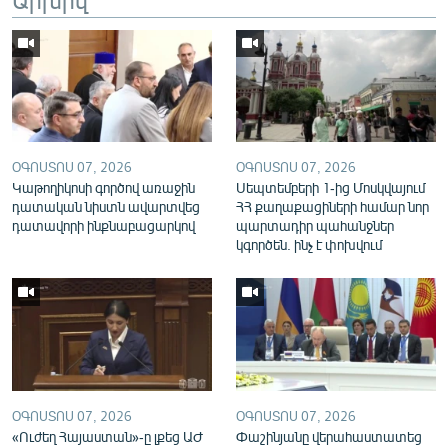
English
Русский
ՀԵՏԵՎԵՔ ՄԵԶ
ՕԳՈՍՏՈՍ 07, 2026
ՕԳՈՍՏՈՍ 07, 2026
Կաթողիկոսի գործով առաջին
Սեպտեմբերի 1-ից Մոսկվայում
դատական նիստն ավարտվեց
ՀՀ քաղաքացիների համար նոր
դատավորի ինքնաբացարկով
պարտադիր պահանջներ
«Ազատության» բոլոր կայքերը
կգործեն. ինչ է փոխվում
ՕԳՈՍՏՈՍ 07, 2026
ՕԳՈՍՏՈՍ 07, 2026
«Ուժեղ Հայաստան»-ը լքեց ԱԺ
Փաշինյանը վերահաստատեց