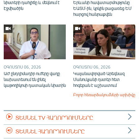
նիստերի դահլիճը և մեկնում է
Երևանի հավատարմությունը
Էջմիածին
ԵԱՏՄ-ին, կրկին բացառեց ԵՄ
հարցով հանրաքվեն
ՕԳՈՍՏՈՍ 06, 2026
ՕԳՈՍՏՈՍ 06, 2026
ԱԺ ընդդիմադիր ուժերը վաղը
Կալանավորված Արեգնազ
նախատեսում են լինել
Մանուկյանի դստեր հետ
կաթողիկոսի դատական նիստին
հոգեբան է աշխատում
Բոլոր հեռարձակումների արխիվը
ՏԵՍՆԵԼ TV ՀԱՂՈՐԴՈՒՄՆԵՐԸ
ՏԵՍՆԵԼ ՀԱՂՈՐԴՈՒՄՆԵՐԸ