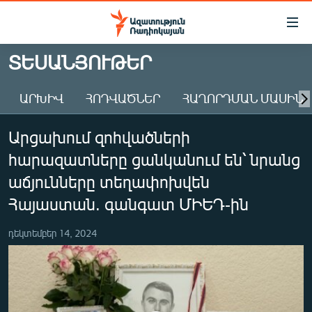
Մատչելիության
հղումներ
Անցնել
ՏԵՍԱՆՅՈՒԹԵՐ
հիմնական
ԱԶԱՏՈՒԹՅՈՒՆ TV
բովանդակությանը
ԱՐԽԻՎ
ՀՈԴՎԱԾՆԵՐ
ՀԱՂՈՐԴՄԱՆ ՄԱՍԻՆ
ՀԱՅԱՍՏԱՆ
Անցնել
հիմնական
ՔԱՂԱՔԱԿԱՆ
Արցախում զոհվածների
մենյուին
ԸՆՏՐՈՒԹՅՈՒՆՆԵՐ 2026
Որոնում
հարազատները ցանկանում են՝ նրանց
ԻՐԱՎՈՒՆՔ
աճյունները տեղափոխվեն
ՀԱՍԱՐԱԿՈՒԹՅՈՒՆ
Հայաստան. գանգատ ՄԻԵԴ-ին
ՏՆՏԵՍՈՒԹՅՈՒՆ
դեկտեմբեր 14, 2024
ՂԱՐԱԲԱՂ
ՊԱՏԵՐԱԶՄԻ 6 ՇԱԲԱԹՆԵՐԸ
ՏԱՐԱԾԱՇՐՋԱՆ