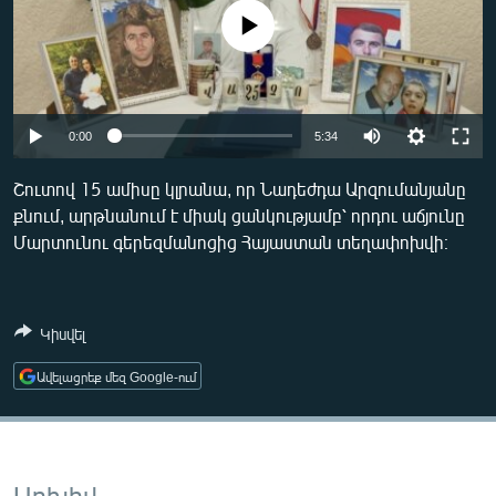
ՄԻՋԱԶԳԱՅԻՆ
No media source currently available
ՄՇԱԿՈՒՅԹ
ՍՊՈՐՏ
Auto
ՄԵԿՆԱԲԱՆՈՒԹՅՈՒՆ
0:00
5:34
240p
ՏՏ ԵՒ ԻՆՏԵՐՆԵՏ
Շուտով 15 ամիսը կլրանա, որ Նադեժդա Արզումանյանը
քնում, արթնանում է միակ ցանկությամբ՝ որդու աճյունը
360p
ԿՈՐՈՆԱՎԻՐՈՒՍ
Մարտունու գերեզմանոցից Հայաստան տեղափոխվի։
480p
ԱՐԽԻՎ
Auto
240p
360p
480p
720p
ՏԵՍԱՆՅՈՒԹԵՐ
720p
1080p
Կիսվել
1080p
ԲԱՆԱՎԵՃ
ՁԳՏԵԼՈՎ ԼԱՎԱԳՈՒՅՆԻՆ
Ավելացրեք մեզ Google-ում
ՓՈԴՔԱՍԹ
Հայերեն
Արխիվ