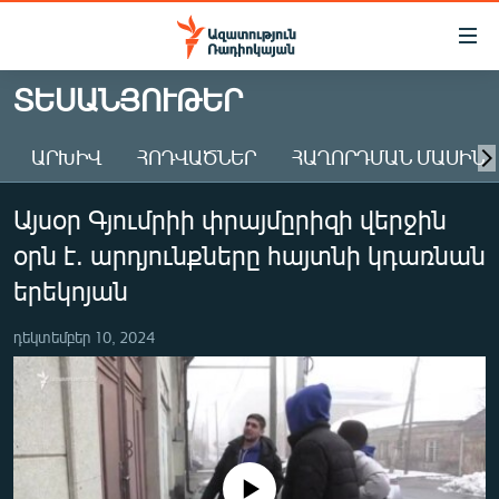
Մատչելիության
հղումներ
Անցնել
ՏԵՍԱՆՅՈՒԹԵՐ
հիմնական
ԱԶԱՏՈՒԹՅՈՒՆ TV
բովանդակությանը
ԱՐԽԻՎ
ՀՈԴՎԱԾՆԵՐ
ՀԱՂՈՐԴՄԱՆ ՄԱՍԻՆ
ՀԱՅԱՍՏԱՆ
Անցնել
հիմնական
ՔԱՂԱՔԱԿԱՆ
Այսօր Գյումրիի փրայմըրիզի վերջին
մենյուին
ԸՆՏՐՈՒԹՅՈՒՆՆԵՐ 2026
Որոնում
օրն է. արդյունքները հայտնի կդառնան
ԻՐԱՎՈՒՆՔ
երեկոյան
ՀԱՍԱՐԱԿՈՒԹՅՈՒՆ
դեկտեմբեր 10, 2024
ՏՆՏԵՍՈՒԹՅՈՒՆ
ՂԱՐԱԲԱՂ
ՊԱՏԵՐԱԶՄԻ 6 ՇԱԲԱԹՆԵՐԸ
ՏԱՐԱԾԱՇՐՋԱՆ
No media source currently available