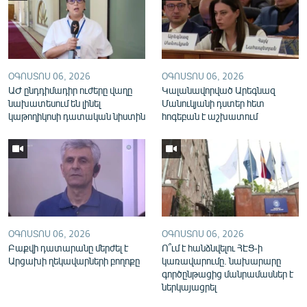
English
Русский
ՀԵՏԵՎԵՔ ՄԵԶ
ՕԳՈՍՏՈՍ 06, 2026
ՕԳՈՍՏՈՍ 06, 2026
ԱԺ ընդդիմադիր ուժերը վաղը
Կալանավորված Արեգնազ
նախատեսում են լինել
Մանուկյանի դստեր հետ
կաթողիկոսի դատական նիստին
հոգեբան է աշխատում
«Ազատության» բոլոր կայքերը
ՕԳՈՍՏՈՍ 06, 2026
ՕԳՈՍՏՈՍ 06, 2026
Բաքվի դատարանը մերժել է
Ո՞ւմ է հանձնվելու ՀԷՑ-ի
Արցախի ղեկավարների բողոքը
կառավարումը. նախարարը
գործընթացից մանրամասներ է
ներկայացրել