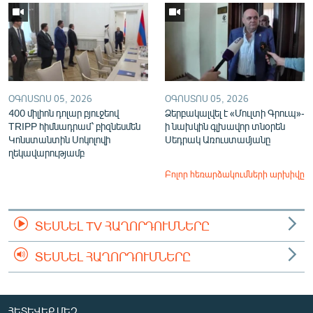
ՕԳՈՍՏՈՍ 05, 2026
ՕԳՈՍՏՈՍ 05, 2026
400 միլիոն դոլար բյուջեով
Ձերբակալվել է «Մուլտի Գրուպ»-
TRIPP հիմնադրամ՝ բիզնեսմեն
ի նախկին գլխավոր տնօրեն
Կոնստանտին Սոկոլովի
Սեդրակ Առուստամյանը
ղեկավարությամբ
Բոլոր հեռարձակումների արխիվը
ՏԵՍՆԵԼ TV ՀԱՂՈՐԴՈՒՄՆԵՐԸ
ՏԵՍՆԵԼ ՀԱՂՈՐԴՈՒՄՆԵՐԸ
ՀԵՏԵՎԵՔ ՄԵԶ