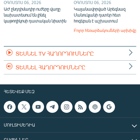
ՕԳՈՍՏՈՍ 06, 2026
ՕԳՈՍՏՈՍ 06, 2026
ԱԺ ընդդիմադիր ուժերը վաղը
Կալանավորված Արեգնազ
նախատեսում են լինել
Մանուկյանի դստեր հետ
կաթողիկոսի դատական նիստին
հոգեբան է աշխատում
Բոլոր հեռարձակումների արխիվը
ՏԵՍՆԵԼ TV ՀԱՂՈՐԴՈՒՄՆԵՐԸ
ՏԵՍՆԵԼ ՀԱՂՈՐԴՈՒՄՆԵՐԸ
ՀԵՏԵՎԵՔ ՄԵԶ
ՄՈՒԼՏԻՄԵԴԻԱ
ԲԱԺԻՆՆԵՐ