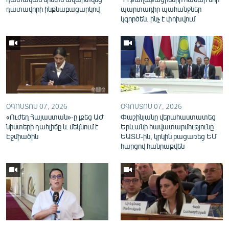
English
դատավորի ինքնաբացարկով
պարտադիր պահանջներ
կգործեն. ինչ է փոխվում
Русский
ՀԵՏԵՎԵՔ ՄԵԶ
ՕԳՈՍՏՈՍ 07, 2026
ՕԳՈՍՏՈՍ 07, 2026
«Ուժեղ Հայաստան»-ը լքեց ԱԺ
Փաշինյանը վերահաստատեց
«Ազատության» բոլոր կայքերը
նիստերի դահլիճը և մեկնում է
Երևանի հավատարմությունը
Էջմիածին
ԵԱՏՄ-ին, կրկին բացառեց ԵՄ
հարցով հանրաքվեն