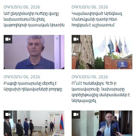
English
ՕԳՈՍՏՈՍ 06, 2026
ՕԳՈՍՏՈՍ 06, 2026
ԱԺ ընդդիմադիր ուժերը վաղը
Կալանավորված Արեգնազ
Русский
նախատեսում են լինել
Մանուկյանի դստեր հետ
կաթողիկոսի դատական նիստին
հոգեբան է աշխատում
ՀԵՏԵՎԵՔ ՄԵԶ
«Ազատության» բոլոր կայքերը
ՕԳՈՍՏՈՍ 06, 2026
ՕԳՈՍՏՈՍ 06, 2026
Բաքվի դատարանը մերժել է
Ո՞ւմ է հանձնվելու ՀԷՑ-ի
Արցախի ղեկավարների բողոքը
կառավարումը. նախարարը
գործընթացից մանրամասներ է
ներկայացրել