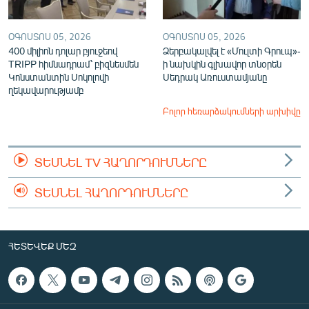
ՕԳՈՍՏՈՍ 05, 2026
ՕԳՈՍՏՈՍ 05, 2026
400 միլիոն դոլար բյուջեով
Ձերբակալվել է «Մուլտի Գրուպ»-
TRIPP հիմնադրամ՝ բիզնեսմեն
ի նախկին գլխավոր տնօրեն
Կոնստանտին Սոկոլովի
Սեդրակ Առուստամյանը
ղեկավարությամբ
Բոլոր հեռարձակումների արխիվը
ՏԵՍՆԵԼ TV ՀԱՂՈՐԴՈՒՄՆԵՐԸ
ՏԵՍՆԵԼ ՀԱՂՈՐԴՈՒՄՆԵՐԸ
ՀԵՏԵՎԵՔ ՄԵԶ