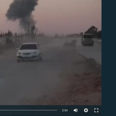
ble
Auto
2:54