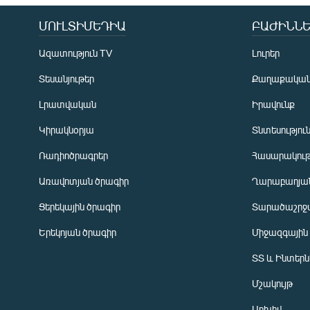
ՄՈՒԼՏԻՄԵԴԻԱ
ԲԱԺԻՆՆԵ
Ազատություն TV
Լուրեր
Տեսանյութեր
Քաղաքակա
Լրատվական
Իրավունք
Կիրակնօրյա
Տնտեսությու
Ռադիոծրագրեր
Հասարակութ
Առավոտյան ծրագիր
Ղարաբաղյան
Ցերեկային ծրագիր
Տարածաշրջ
Հայերեն
Երեկոյան ծրագիր
Միջազգային
English
ՏՏ և Ինտեր
Русский
Մշակույթ
ՀԵՏԵՎԵՔ ՄԵԶ
Արխիվ