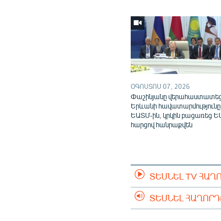
ՕԳՈՍՏՈՍ 07, 2026
Փաշինյանը վերահաստատե
Երևանի հավատարմությունը
ԵԱՏՄ-ին, կրկին բացառեց Ե
հարցով հանրաքվեն
ՏԵՍՆԵԼ TV ՀԱՂ
ՏԵՍՆԵԼ ՀԱՂՈՐ