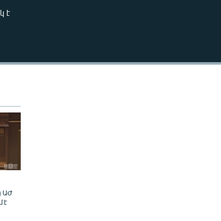
240p
կ է
EMBED
360p
480p
720p
1080p
480p
ց ԱԺ
մ է