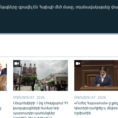
ալները գրավել են Հալեպի մեծ մասը, օդանավակայանը փա
Auto
240p
360p
720p
1080p
ՕԳՈՍՏՈՍ 07, 2026
ՕԳՈՍՏՈՍ 07, 2026
ն
Սեպտեմբերի 1-ից Մոսկվայում ՀՀ
«Ուժեղ Հայաստան»-ը լքե
ց
քաղաքացիների համար նոր
նիստերի դահլիճը և մեկնու
վ
պարտադիր պահանջներ
Էջմիածին
կգործեն. ինչ է փոխվում