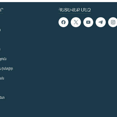
Ր
ՀԵՏԵՎԵՔ ՄԵԶ
ն
ն
յուն
 խնդիր
ան
նետ