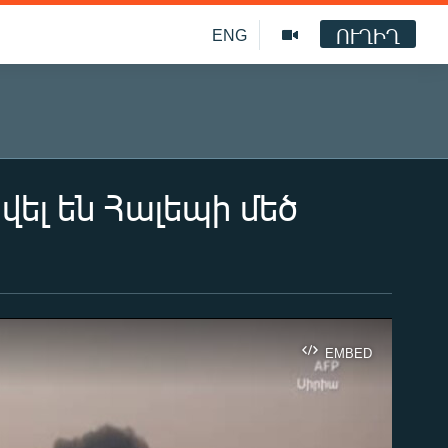
ՈՒՂԻՂ
ENG
ել են Հալեպի մեծ
EMBED