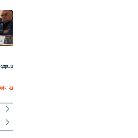
ոգեբան
արխիվը