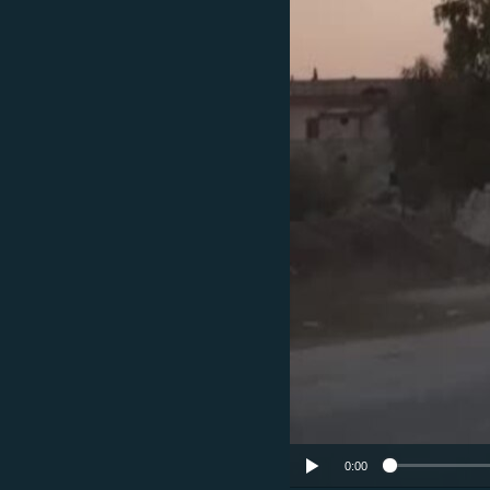
ՄԻՋԱԶԳԱՅԻՆ
ՄՇԱԿՈՒՅԹ
ՍՊՈՐՏ
ՄԵԿՆԱԲԱՆՈՒԹՅՈՒՆ
ՏՏ ԵՒ ԻՆՏԵՐՆԵՏ
ԿՈՐՈՆԱՎԻՐՈՒՍ
ԱՐԽԻՎ
ՏԵՍԱՆՅՈՒԹԵՐ
ԲԱՆԱՎԵՃ
ՁԳՏԵԼՈՎ ԼԱՎԱԳՈՒՅՆԻՆ
ՓՈԴՔԱՍԹ
0:00