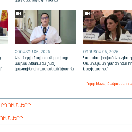
ՕԳՈՍՏՈՍ 06, 2026
ՕԳՈՍՏՈՍ 06, 2026
ց
ԱԺ ընդդիմադիր ուժերը վաղը
Կալանավորված Արեգնազ
նախատեսում են լինել
Մանուկյանի դստեր հետ հ
Մ
կաթողիկոսի դատական նիստին
է աշխատում
Բոլոր հեռարձակումների 
ՈՐԴՈՒՄՆԵՐԸ
ԴՈՒՄՆԵՐԸ