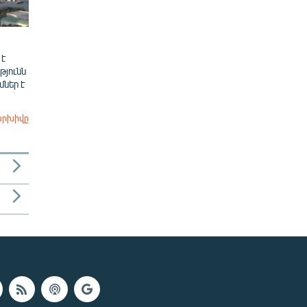
 է
թյունն
ներ է
արխիվը