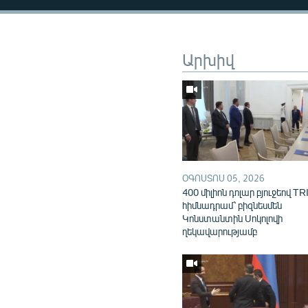
Արխիվ
ՕԳՈՍՏՈՍ 05, 2026
400 միլիոն դոլար բյուջեով TR
հիմնադրամ՝ բիզնեսմեն
Կոնստանտին Սոկոլովի
ղեկավարությամբ