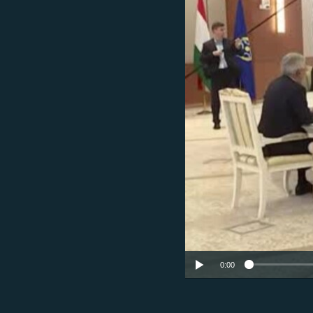
ՄԻՋԱԶԳԱՅԻՆ
ՄՇԱԿՈՒՅԹ
ՍՊՈՐՏ
ՄԵԿՆԱԲԱՆՈՒԹՅՈՒՆ
ՏՏ ԵՒ ԻՆՏԵՐՆԵՏ
ԿՈՐՈՆԱՎԻՐՈՒՍ
ԱՐԽԻՎ
ՏԵՍԱՆՅՈՒԹԵՐ
ԲԱՆԱՎԵՃ
ՁԳՏԵԼՈՎ ԼԱՎԱԳՈՒՅՆԻՆ
ՓՈԴՔԱՍԹ
0:00