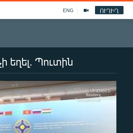
ՈՒՂԻՂ
ENG
 եղել. Պուտին
EMBED