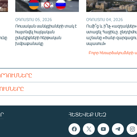
ՕԳՈՍՏՈՍ 05, 2026
ՕԳՈՍՏՈՍ 04, 2026
Ռուսական սանկցիաների տակ է
Ումի՞ց և ի՞նչ «ազդակներ»
,
հայտնվել հայկական
ստացել Հաջիևը. ընդդիմու
ունը
ըմպելիքների հերթական
աշնանը «ծանր զարգացում
խմբաքանակը
սպասում»
Բոլոր հեռարձակումների 
ՈՐԴՈՒՄՆԵՐԸ
ԴՈՒՄՆԵՐԸ
Ր
ՀԵՏԵՎԵՔ ՄԵԶ