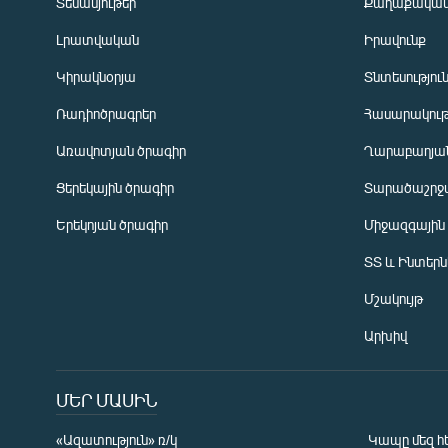
Տեսանյութեր
Քաղաքակա
Լրատվական
Իրավունք
Կիրակնօրյա
Տնտեսությու
Ռադիոծրագրեր
Հասարակութ
Առավոտյան ծրագիր
Ղարաբաղյան
Ցերեկային ծրագիր
Տարածաշրջ
Հայերեն
Երեկոյան ծրագիր
Միջազգային
English
ՏՏ և Ինտեր
Русский
Մշակույթ
ՀԵՏԵՎԵՔ ՄԵԶ
Արխիվ
ՄԵՐ ՄԱՍԻՆ
«Ազատություն» ռ/կ
Կապը մեզ հ