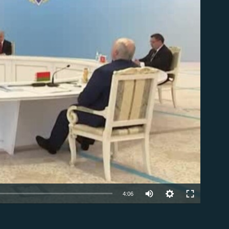
ble
Auto
4:06
240p
EMBED
360p