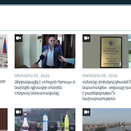
Auto
240p
360p
ՕԳՈՍՏՈՍ 05, 2026
ՕԳՈՍՏՈՍ 05, 2026
720p
1080p
IPP
Ձերբակալվել է «Մուլտի Գրուպ»-ի
«Անունը փոխելով կհասնե՞
նախկին գլխավոր տնօրեն
նպատակին». սոցապը դա
Սեդրակ Առուստամյանը
է բարեկեցությա՞ն
նախարարություն