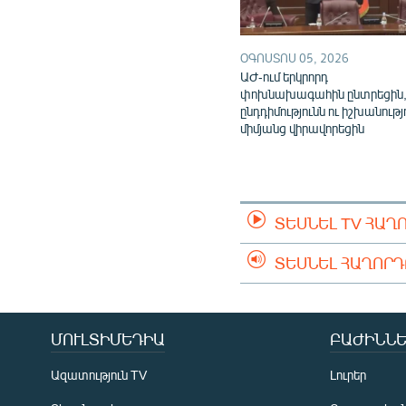
ՕԳՈՍՏՈՍ 05, 2026
ԱԺ-ում երկրորդ
փոխնախագահին ընտրեցին
ընդդիմությունն ու իշխանությ
միմյանց վիրավորեցին
ՏԵՍՆԵԼ TV ՀԱՂ
ՏԵՍՆԵԼ ՀԱՂՈՐ
ՄՈՒԼՏԻՄԵԴԻԱ
ԲԱԺԻՆՆԵ
Ազատություն TV
Լուրեր