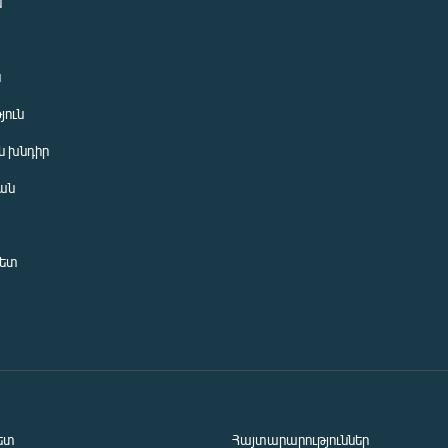
ն
ն
յուն
 խնդիր
ան
նետ
ետ
Հայտարարություններ