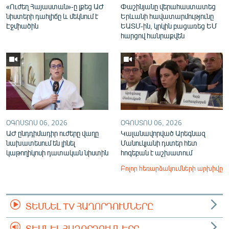
«Ուժեղ Հայաստան»-ը լքեց ԱԺ
Փաշինյանը վերահաստատեց
նիստերի դահլիճը և մեկնում է
Երևանի հավատարմությունը
Էջմիածին
ԵԱՏՄ-ին, կրկին բացառեց ԵՄ
հարցով հանրաքվեն
ՕԳՈՍՏՈՍ 06, 2026
ՕԳՈՍՏՈՍ 06, 2026
ԱԺ ընդդիմադիր ուժերը վաղը
Կալանավորված Արեգնազ
նախատեսում են լինել
Մանուկյանի դստեր հետ
կաթողիկոսի դատական նիստին
հոգեբան է աշխատում
Բոլոր հեռարձակումների արխիվը
ՏԵՍՆԵԼ TV ՀԱՂՈՐԴՈՒՄՆԵՐԸ
ՏԵՍՆԵԼ ՀԱՂՈՐԴՈՒՄՆԵՐԸ