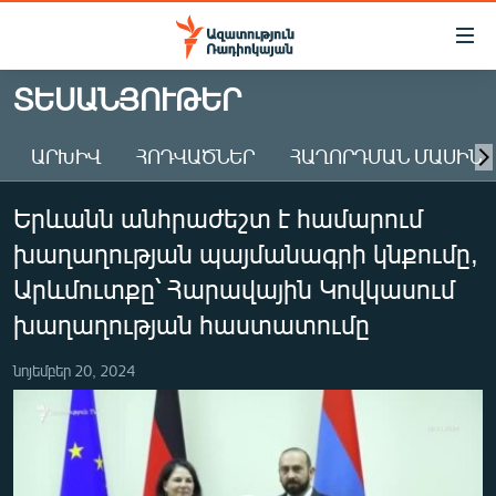
Մատչելիության
հղումներ
Անցնել
ՏԵՍԱՆՅՈՒԹԵՐ
հիմնական
ԱԶԱՏՈՒԹՅՈՒՆ TV
բովանդակությանը
ԱՐԽԻՎ
ՀՈԴՎԱԾՆԵՐ
ՀԱՂՈՐԴՄԱՆ ՄԱՍԻՆ
ՀԱՅԱՍՏԱՆ
Անցնել
հիմնական
ՔԱՂԱՔԱԿԱՆ
Երևանն անհրաժեշտ է համարում
մենյուին
ԸՆՏՐՈՒԹՅՈՒՆՆԵՐ 2026
Որոնում
խաղաղության պայմանագրի կնքումը,
ԻՐԱՎՈՒՆՔ
Արևմուտքը՝ Հարավային Կովկասում
ՀԱՍԱՐԱԿՈՒԹՅՈՒՆ
խաղաղության հաստատումը
ՏՆՏԵՍՈՒԹՅՈՒՆ
նոյեմբեր 20, 2024
ՂԱՐԱԲԱՂ
ՊԱՏԵՐԱԶՄԻ 6 ՇԱԲԱԹՆԵՐԸ
ՏԱՐԱԾԱՇՐՋԱՆ