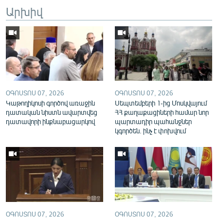
Արխիվ
English
Русский
ՀԵՏԵՎԵՔ ՄԵԶ
ՕԳՈՍՏՈՍ 07, 2026
ՕԳՈՍՏՈՍ 07, 2026
Կաթողիկոսի գործով առաջին
Սեպտեմբերի 1-ից Մոսկվայում
դատական նիստն ավարտվեց
ՀՀ քաղաքացիների համար նոր
«Ազատության» բոլոր կայքերը
դատավորի ինքնաբացարկով
պարտադիր պահանջներ
կգործեն. ինչ է փոխվում
ՕԳՈՍՏՈՍ 07, 2026
ՕԳՈՍՏՈՍ 07, 2026