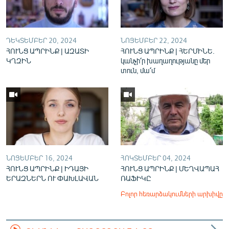
English
Русский
ԴԵԿՏԵՄԲԵՐ 20, 2024
ՆՈՅԵՄԲԵՐ 22, 2024
ՀՈՒՆՑ ԱՊՐԻՆՔ | ԱԶԱՏԻ
ՀՈՒՆՑ ԱՊՐԻՆՔ | ՀԵՐՄԻՆԵ.
ՀԵՏԵՎԵՔ ՄԵԶ
ԿՂԶԻՆ
կանչի՛ր խաղաղությանը մեր
տուն, մա՛մ
«Ազատության» բոլոր կայքերը
ՆՈՅԵՄԲԵՐ 16, 2024
ՀՈԿՏԵՄԲԵՐ 04, 2024
ՀՈՒՆՑ ԱՊՐԻՆՔ | ԻԴԱՅԻ
ՀՈՒՆՑ ԱՊՐԻՆՔ | ՄԵՂՎԱՊԱՀ
ԵՐԱԶՆԵՐՆ ՈՒ ՓԱԽԼԱՎԱՆ
ՌԱՖԻԿԸ
Բոլոր հեռարձակումների արխիվը