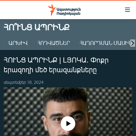
Մատչելիության
հղումներ
Անցնել
ՀՈ՞ՒՆՑ ԱՊՐԻՆՔ
հիմնական
ԱԶԱՏՈՒԹՅՈՒՆ TV
բովանդակությանը
ԱՐԽԻՎ
ՀՈԴՎԱԾՆԵՐ
ՀԱՂՈՐԴՄԱՆ ՄԱՍԻՆ
ՀԱՅԱՍՏԱՆ
Անցնել
հիմնական
ՔԱՂԱՔԱԿԱՆ
ՀՈՒՆՑ ԱՊՐԻՆՔ | LՅՈԿԱ. Փոքր
մենյուին
ԸՆՏՐՈՒԹՅՈՒՆՆԵՐ 2026
Որոնում
երազողի մեծ երազանքները
ԻՐԱՎՈՒՆՔ
սեպտեմբեր 18, 2024
ՀԱՍԱՐԱԿՈՒԹՅՈՒՆ
ՏՆՏԵՍՈՒԹՅՈՒՆ
ՂԱՐԱԲԱՂ
ՊԱՏԵՐԱԶՄԻ 6 ՇԱԲԱԹՆԵՐԸ
No media source currently available
ՏԱՐԱԾԱՇՐՋԱՆ