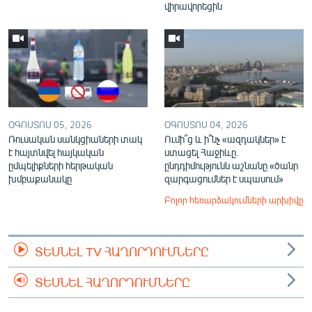
վիրավորեցին
ՕԳՈՍՏՈՍ 05, 2026
ՕԳՈՍՏՈՍ 04, 2026
Ռուսական սանկցիաների տակ
Ումի՞ց և ի՞նչ «ազդակներ» է
է հայտնվել հայկական
ստացել Հաջիևը.
ըմպելիքների հերթական
ընդդիմությունն աշնանը «ծանր
խմբաքանակը
զարգացումներ է սպասում»
Բոլոր հեռարձակումների արխիվը
ՏԵՍՆԵԼ TV ՀԱՂՈՐԴՈՒՄՆԵՐԸ
ՏԵՍՆԵԼ ՀԱՂՈՐԴՈՒՄՆԵՐԸ