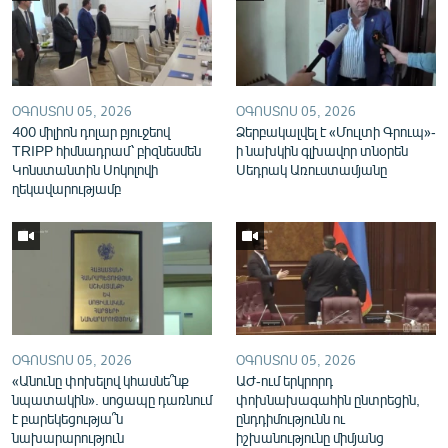
English
Русский
ՀԵՏԵՎԵՔ ՄԵԶ
ՕԳՈՍՏՈՍ 05, 2026
ՕԳՈՍՏՈՍ 05, 2026
400 միլիոն դոլար բյուջեով
Ձերբակալվել է «Մուլտի Գրուպ»-
TRIPP հիմնադրամ՝ բիզնեսմեն
ի նախկին գլխավոր տնօրեն
Կոնստանտին Սոկոլովի
Սեդրակ Առուստամյանը
ղեկավարությամբ
«Ազատության» բոլոր կայքերը
ՕԳՈՍՏՈՍ 05, 2026
ՕԳՈՍՏՈՍ 05, 2026
«Անունը փոխելով կհասնե՞նք
ԱԺ-ում երկրորդ
նպատակին». սոցապը դառնում
փոխնախագահին ընտրեցին,
է բարեկեցությա՞ն
ընդդիմությունն ու
նախարարություն
իշխանությունը միմյանց