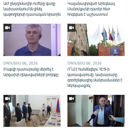
ԱԺ ընդդիմադիր ուժերը վաղը
Կալանավորված Արեգնազ
English
նախատեսում են լինել
Մանուկյանի դստեր հետ
կաթողիկոսի դատական նիստին
հոգեբան է աշխատում
Русский
ՀԵՏԵՎԵՔ ՄԵԶ
ՕԳՈՍՏՈՍ 06, 2026
ՕԳՈՍՏՈՍ 06, 2026
Բաքվի դատարանը մերժել է
Ո՞ւմ է հանձնվելու ՀԷՑ-ի
«Ազատության» բոլոր կայքերը
Արցախի ղեկավարների բողոքը
կառավարումը. նախարարը
գործընթացից մանրամասներ է
ներկայացրել