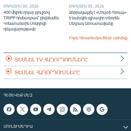
ՕԳՈՍՏՈՍ 05, 2026
ՕԳՈՍՏՈՍ 05, 2026
400 միլիոն դոլար բյուջեով
Ձերբակալվել է «Մուլտի Գրուպ»-
TRIPP հիմնադրամ՝ բիզնեսմեն
ի նախկին գլխավոր տնօրեն
Կոնստանտին Սոկոլովի
Սեդրակ Առուստամյանը
ղեկավարությամբ
Բոլոր հեռարձակումների արխիվը
ՏԵՍՆԵԼ TV ՀԱՂՈՐԴՈՒՄՆԵՐԸ
ՏԵՍՆԵԼ ՀԱՂՈՐԴՈՒՄՆԵՐԸ
ՀԵՏԵՎԵՔ ՄԵԶ
ՄՈՒԼՏԻՄԵԴԻԱ