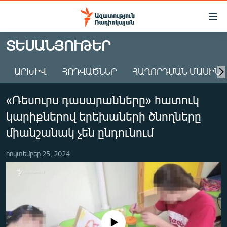
Մատչելիության
հղումներ
Անցնել
ՏԵՍԱՆՅՈՒԹԵՐ
հիմնական
ԱԶԱՏՈՒԹՅՈՒՆ TV
բովանդակությանը
ԱՐԽԻՎ
ՀՈԴՎԱԾՆԵՐ
ՀԱՂՈՐԴՄԱՆ ՄԱՍԻՆ
ՀԱՅԱՍՏԱՆ
Անցնել
հիմնական
ՔԱՂԱՔԱԿԱՆ
«Ռեսուրս դասարանները» հատուկ
մենյուին
ԸՆՏՐՈՒԹՅՈՒՆՆԵՐ 2026
Որոնում
կարիքներով երեխաների ծնողները
ԻՐԱՎՈՒՆՔ
միանշանակ չեն ընդունում
ՀԱՍԱՐԱԿՈՒԹՅՈՒՆ
հոկտեմբեր 25, 2024
ՏՆՏԵՍՈՒԹՅՈՒՆ
ՂԱՐԱԲԱՂ
ՊԱՏԵՐԱԶՄԻ 6 ՇԱԲԱԹՆԵՐԸ
ՏԱՐԱԾԱՇՐՋԱՆ
No media source currently available