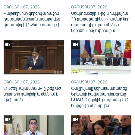
English
ՕԳՈՍՏՈՍ 07, 2026
ՕԳՈՍՏՈՍ 07, 2026
Կաթողիկոսի գործով առաջին
Սեպտեմբերի 1-ից Մոսկվայում
Русский
դատական նիստն ավարտվեց
ՀՀ քաղաքացիների համար նոր
դատավորի ինքնաբացարկով
պարտադիր պահանջներ
կգործեն. ինչ է փոխվում
ՀԵՏԵՎԵՔ ՄԵԶ
«Ազատության» բոլոր կայքերը
ՕԳՈՍՏՈՍ 07, 2026
ՕԳՈՍՏՈՍ 07, 2026
«Ուժեղ Հայաստան»-ը լքեց ԱԺ
Փաշինյանը վերահաստատեց
նիստերի դահլիճը և մեկնում է
Երևանի հավատարմությունը
Էջմիածին
ԵԱՏՄ-ին, կրկին բացառեց ԵՄ
հարցով հանրաքվեն