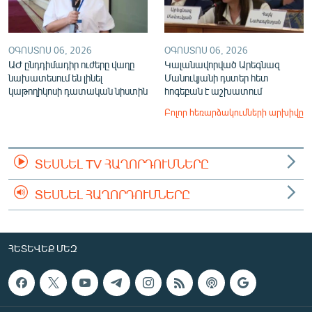
ՕԳՈՍՏՈՍ 06, 2026
ՕԳՈՍՏՈՍ 06, 2026
ԱԺ ընդդիմադիր ուժերը վաղը
Կալանավորված Արեգնազ
նախատեսում են լինել
Մանուկյանի դստեր հետ
կաթողիկոսի դատական նիստին
հոգեբան է աշխատում
Բոլոր հեռարձակումների արխիվը
ՏԵՍՆԵԼ TV ՀԱՂՈՐԴՈՒՄՆԵՐԸ
ՏԵՍՆԵԼ ՀԱՂՈՐԴՈՒՄՆԵՐԸ
ՀԵՏԵՎԵՔ ՄԵԶ