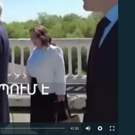
ble
Auto
41:50