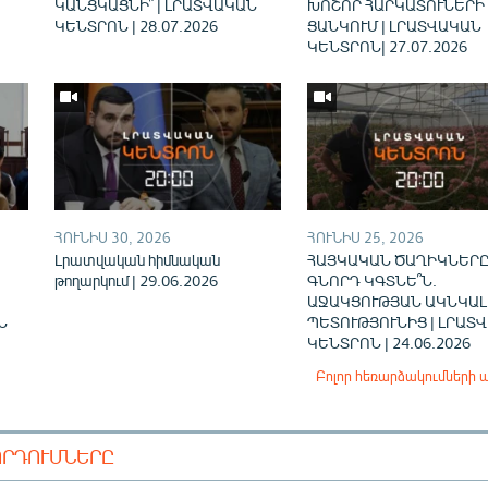
ԿԱՆՑԿԱՑՆԻ՞ | ԼՐԱՏՎԱԿԱՆ
ԽՈՇՈՐ ՀԱՐԿԱՏՈՒՆԵՐԻ
ԿԵՆՏՐՈՆ | 28.07.2026
ՑԱՆԿՈՒՄ | ԼՐԱՏՎԱԿԱՆ
ԿԵՆՏՐՈՆ| 27.07.2026
ՀՈՒՆԻՍ 30, 2026
ՀՈՒՆԻՍ 25, 2026
Լրատվական հիմնական
ՀԱՅԿԱԿԱՆ ԾԱՂԻԿՆԵՐԸ
թողարկում | 29.06.2026
ԳՆՈՐԴ ԿԳՏՆԵ՞Ն.
ԱՋԱԿՑՈՒԹՅԱՆ ԱԿՆԿԱԼ
Ն
ՊԵՏՈՒԹՅՈՒՆԻՑ | ԼՐԱՏ
ԿԵՆՏՐՈՆ | 24.06.2026
Բոլոր հեռարձակումների 
ՈՐԴՈՒՄՆԵՐԸ