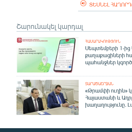
ՏԵՍՆԵԼ ՀԱՂՈՐ
Շարունակել կարդալ
ՀԱՍԱՐԱԿՈՒԹՅՈՒՆ
Սեպտեմբերի 1-ից 
քաղաքացիների հ
պահանջներ կգործե
ՏԱՐԱԾԱՇՐՋԱՆ
«Թրամփի ուղին» կ
Հայաստանի և Ադր
խաղաղությունը. Լ