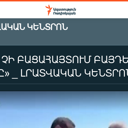
ՎԱԿԱՆ ԿԵՆՏՐՈՆ
ՉԻ ԲԱՑԱՀԱՅՏՈՒՄ ԲԱՅԴ
» _ ԼՐԱՏՎԱԿԱՆ ԿԵՆՏՐՈՆ