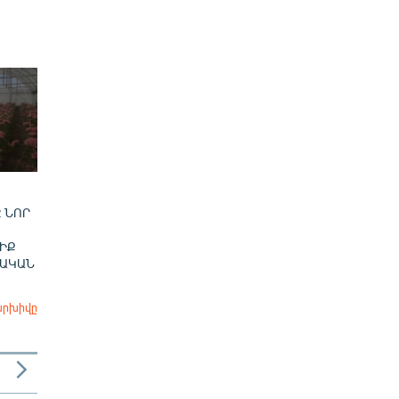
 ՆՈՐ
ԻՔ
ՎԱԿԱՆ
արխիվը