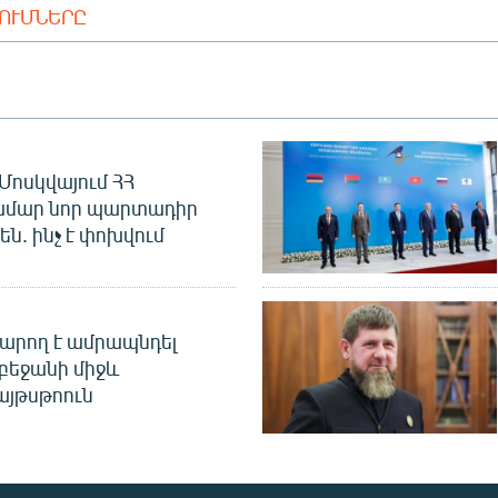
ԴՈՒՄՆԵՐԸ
Մոսկվայում ՀՀ
ամար նոր պարտադիր
ն. ինչ է փոխվում
արող է ամրապնդել
բեջանի միջև
այթսթոուն