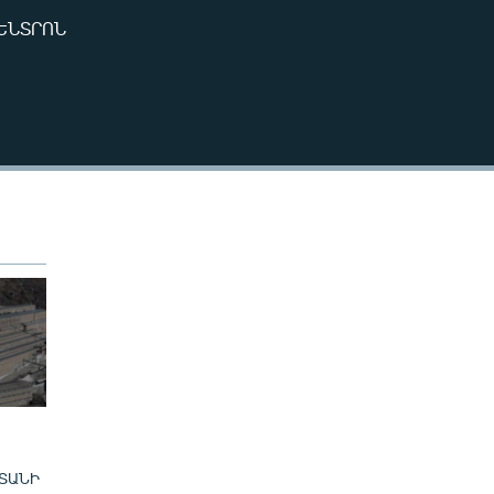
240p
ԿԵՆՏՐՈՆ
EMBED
360p
480p
720p
480p
ՏԱՆԻ