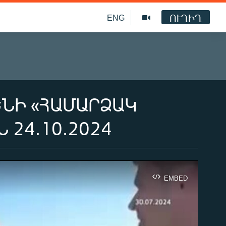
ՈՒՂԻՂ
ENG
ԵՆԻ «ՀԱՄԱՐՁԱԿ
 24.10.2024
EMBED