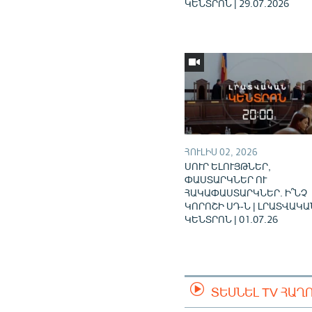
ԿԵՆՏՐՈՆ | 29.07.2026
ՀՈՒԼԻՍ 02, 2026
ՍՈՒՐ ԵԼՈՒՅԹՆԵՐ,
ՓԱՍՏԱՐԿՆԵՐ ՈՒ
ՀԱԿԱՓԱՍՏԱՐԿՆԵՐ. Ի՞ՆՉ
ԿՈՐՈՇԻ ՍԴ-Ն | ԼՐԱՏՎԱԿԱ
ԿԵՆՏՐՈՆ | 01.07.26
ՏԵՍՆԵԼ TV ՀԱՂ