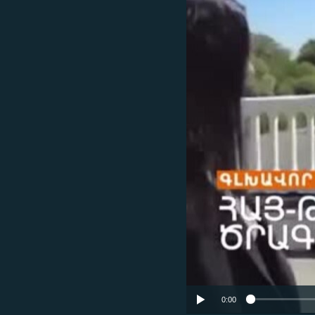
ՄԻՋԱԶԳԱՅԻՆ
ՄՇԱԿՈՒՅԹ
ՍՊՈՐՏ
ՄԵԿՆԱԲԱՆՈՒԹՅՈՒՆ
ՏՏ ԵՒ ԻՆՏԵՐՆԵՏ
ԿՈՐՈՆԱՎԻՐՈՒՍ
ԱՐԽԻՎ
ՏԵՍԱՆՅՈՒԹԵՐ
ԲԱՆԱՎԵՃ
ՁԳՏԵԼՈՎ ԼԱՎԱԳՈՒՅՆԻՆ
ՓՈԴՔԱՍԹ
0:00