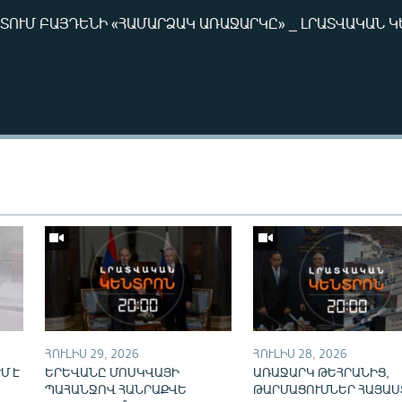
ՏՈՒՄ ԲԱՅԴԵՆԻ «ՀԱՄԱՐՁԱԿ ԱՌԱՋԱՐԿԸ» _ ԼՐԱՏՎԱԿԱՆ 
Auto
240p
360p
720p
ՀՈՒԼԻՍ 29, 2026
ՀՈՒԼԻՍ 28, 2026
Մ Է
ԵՐԵՎԱՆԸ ՄՈՍԿՎԱՅԻ
ԱՌԱՋԱՐԿ ԹԵՀՐԱՆԻՑ,
ՊԱՀԱՆՋՈՎ ՀԱՆՐԱՔՎԵ
ԹԱՐՄԱՑՈՒՄՆԵՐ ՀԱՅԱՍ