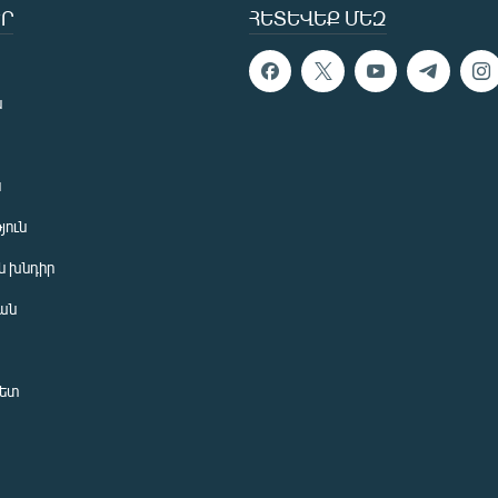
Ր
ՀԵՏԵՎԵՔ ՄԵԶ
ն
ն
յուն
 խնդիր
ան
նետ