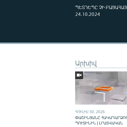
ՊԵՏԴԵՊԸ ՉԻ ԲԱՑԱՀԱՅ
24.10.2024
Արխիվ
ՀՈՒԼԻՍ 30, 2026
ՓԱՇԻՆՅԱՆԸ ՀԱԿԱԴԱՐՁՈՒ
ՊՈՒՏԻՆԻՆ | ԼՐԱՏՎԱԿԱՆ