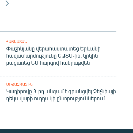
ՀԱՅԱՍՏԱՆ
Փաշինյանը վերահաստատեց Երևանի
հավատարմությունը ԵԱՏՄ-ին, կրկին
բացառեց ԵՄ հարցով հանրաքվեն
ՄԻՋԱԶԳԱՅԻՆ
Կադիրովը 3-րդ անգամ է գրանցվել Չեչնիայի
ղեկավարի ուղղակի ընտրություններում