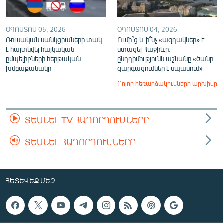
ՕԳՈՍՏՈՍ 05, 2026
ՕԳՈՍՏՈՍ 04, 2026
Ռուսական սանկցիաների տակ
Ումի՞ց և ի՞նչ «ազդակներ» է
է հայտնվել հայկական
ստացել Հաջիևը.
ըմպելիքների հերթական
ընդդիմությունն աշնանը «ծանր
խմբաքանակը
զարգացումներ է սպասում»
Բոլոր հեռարձակումների արխիվը
ՏԵՍՆԵԼ TV ՀԱՂՈՐԴՈՒՄՆԵՐԸ
ՏԵՍՆԵԼ ՀԱՂՈՐԴՈՒՄՆԵՐԸ
ՀԵՏԵՎԵՔ ՄԵԶ