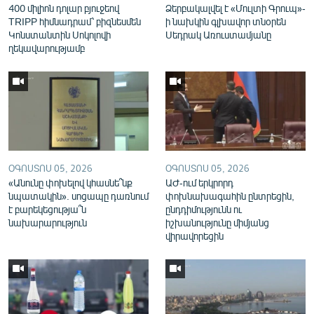
400 միլիոն դոլար բյուջեով
Ձերբակալվել է «Մուլտի Գրուպ»-
English
TRIPP հիմնադրամ՝ բիզնեսմեն
ի նախկին գլխավոր տնօրեն
Կոնստանտին Սոկոլովի
Սեդրակ Առուստամյանը
Русский
ղեկավարությամբ
ՀԵՏԵՎԵՔ ՄԵԶ
ՕԳՈՍՏՈՍ 05, 2026
ՕԳՈՍՏՈՍ 05, 2026
«Ազատության» բոլոր կայքերը
«Անունը փոխելով կհասնե՞նք
ԱԺ-ում երկրորդ
նպատակին». սոցապը դառնում
փոխնախագահին ընտրեցին,
է բարեկեցությա՞ն
ընդդիմությունն ու
նախարարություն
իշխանությունը միմյանց
վիրավորեցին