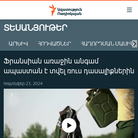
Մատչելիության
հղումներ
Անցնել
ՏԵՍԱՆՅՈՒԹԵՐ
հիմնական
ԱԶԱՏՈՒԹՅՈՒՆ TV
բովանդակությանը
ԱՐԽԻՎ
ՀՈԴՎԱԾՆԵՐ
ՀԱՂՈՐԴՄԱՆ ՄԱՍԻՆ
ՀԱՅԱՍՏԱՆ
Անցնել
հիմնական
ՔԱՂԱՔԱԿԱՆ
Ֆրանսիան առաջին անգամ
մենյուին
ԸՆՏՐՈՒԹՅՈՒՆՆԵՐ 2026
Որոնում
ապաստան է տվել ռուս դասալիքներին
ԻՐԱՎՈՒՆՔ
հոկտեմբեր 23, 2024
ՀԱՍԱՐԱԿՈՒԹՅՈՒՆ
ՏՆՏԵՍՈՒԹՅՈՒՆ
ՂԱՐԱԲԱՂ
ՊԱՏԵՐԱԶՄԻ 6 ՇԱԲԱԹՆԵՐԸ
No media source currently available
ՏԱՐԱԾԱՇՐՋԱՆ