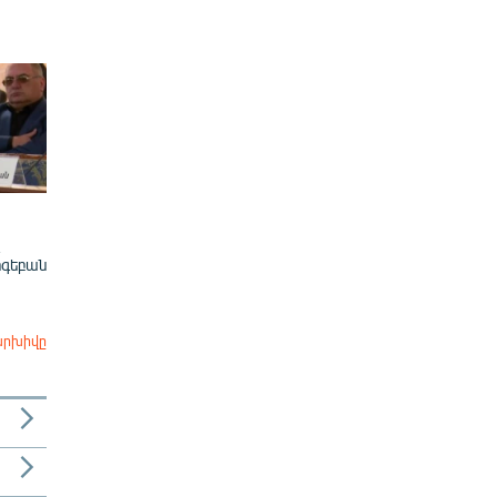
ոգեբան
արխիվը