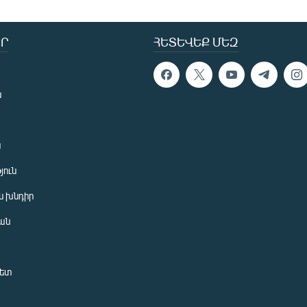
Ր
ՀԵՏԵՎԵՔ ՄԵԶ
ն
ն
յուն
 խնդիր
ան
նետ