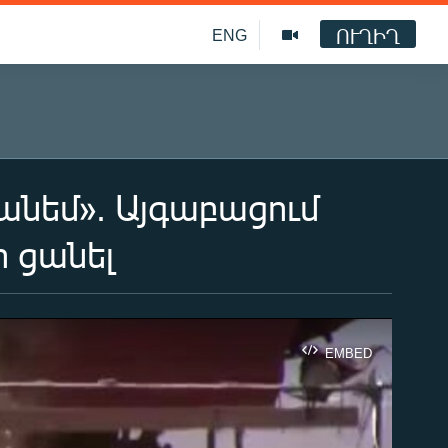
ՈՒՂԻՂ
ENG
ցանեմ». Այգաբացում
ի ցանել
EMBED