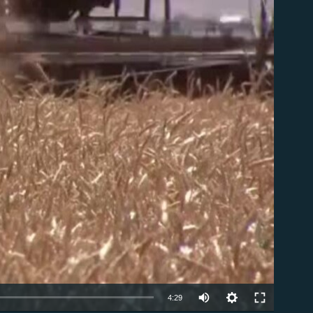
ble
Auto
4:29