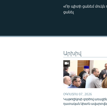
«Որ պիտի ցանեմ մուկն ո
ցանել
Արխիվ
ՕԳՈՍՏՈՍ 07, 2026
Կաթողիկոսի գործով առաջի
դատական նիստն ավարտվե