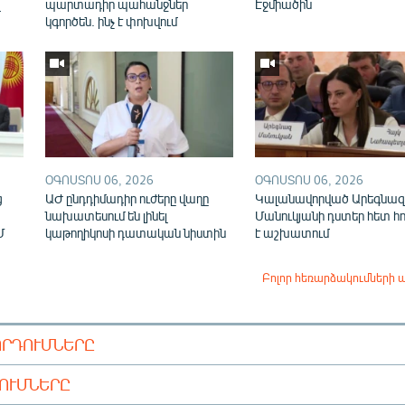
վ
պարտադիր պահանջներ
Էջմիածին
կգործեն. ինչ է փոխվում
ՕԳՈՍՏՈՍ 06, 2026
ՕԳՈՍՏՈՍ 06, 2026
ց
ԱԺ ընդդիմադիր ուժերը վաղը
Կալանավորված Արեգնազ
նախատեսում են լինել
Մանուկյանի դստեր հետ հ
Մ
կաթողիկոսի դատական նիստին
է աշխատում
Բոլոր հեռարձակումների 
ՈՐԴՈՒՄՆԵՐԸ
ԴՈՒՄՆԵՐԸ