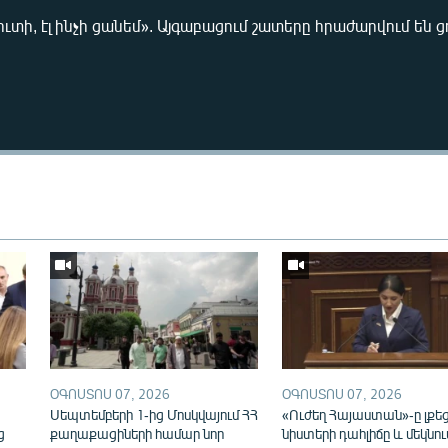
ւտի, էլ ինչի ցանեմ». Այգաբացում շատերը հրաժարվում են ց
Auto
240p
360p
720p
1080p
ՕԳՈՍՏՈՍ 07, 2026
ՕԳՈՍՏՈՍ 07, 2026
ն
Սեպտեմբերի 1-ից Մոսկվայում ՀՀ
«Ուժեղ Հայաստան»-ը լքե
ց
քաղաքացիների համար նոր
նիստերի դահլիճը և մեկնու