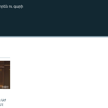
240p
որեն ու գարի
EMBED
360p
480p
720p
1080p
480p
ց ԱԺ
մ է