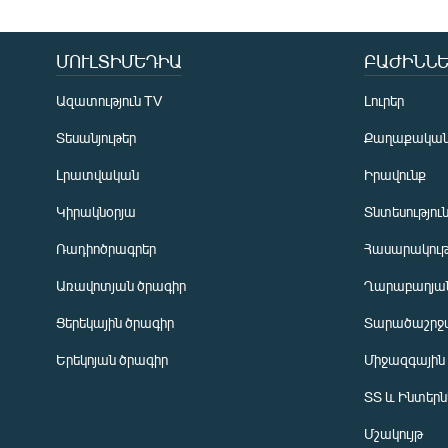
ՄՈՒԼՏԻՄԵԴԻԱ
ԲԱԺԻՆՆԵ
Ազատություն TV
Լուրեր
Տեսանյութեր
Քաղաքակա
Լրատվական
Իրավունք
Կիրակնօրյա
Տնտեսությու
Ռադիոծրագրեր
Հասարակութ
Առավոտյան ծրագիր
Ղարաբաղյան
Ցերեկային ծրագիր
Տարածաշրջ
Հայերեն
Երեկոյան ծրագիր
Միջազգային
English
ՏՏ և Ինտեր
Русский
Մշակույթ