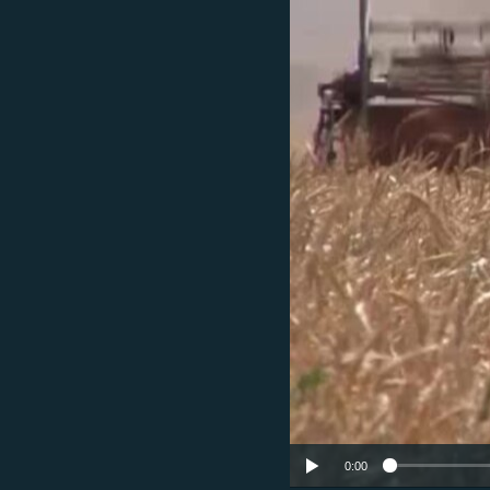
ՄԻՋԱԶԳԱՅԻՆ
ՄՇԱԿՈՒՅԹ
ՍՊՈՐՏ
ՄԵԿՆԱԲԱՆՈՒԹՅՈՒՆ
ՏՏ ԵՒ ԻՆՏԵՐՆԵՏ
ԿՈՐՈՆԱՎԻՐՈՒՍ
ԱՐԽԻՎ
ՏԵՍԱՆՅՈՒԹԵՐ
ԲԱՆԱՎԵՃ
ՁԳՏԵԼՈՎ ԼԱՎԱԳՈՒՅՆԻՆ
ՓՈԴՔԱՍԹ
0:00