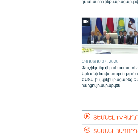
դատավորի ինքնաբացարկո
ՕԳՈՍՏՈՍ 07, 2026
Փաշինյանը վերահաստատե
Երևանի հավատարմությունը
ԵԱՏՄ-ին, կրկին բացառեց Ե
հարցով հանրաքվեն
ՏԵՍՆԵԼ TV ՀԱՂ
ՏԵՍՆԵԼ ՀԱՂՈՐ