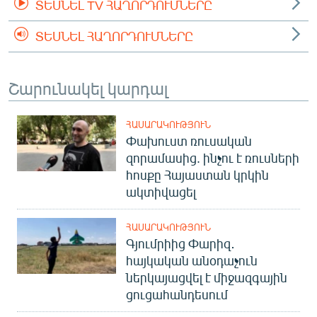
ՏԵՍՆԵԼ TV ՀԱՂՈՐԴՈՒՄՆԵՐԸ
ՏԵՍՆԵԼ ՀԱՂՈՐԴՈՒՄՆԵՐԸ
Շարունակել կարդալ
ՀԱՍԱՐԱԿՈՒԹՅՈՒՆ
Փախուստ ռուսական
զորամասից. ինչու է ռուսների
հոսքը Հայաստան կրկին
ակտիվացել
ՀԱՍԱՐԱԿՈՒԹՅՈՒՆ
Գյումրիից Փարիզ․
հայկական անօդաչուն
ներկայացվել է միջազգային
ցուցահանդեսում