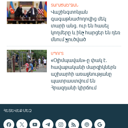
ՏԱՐԱԾԱՇՐՋԱՆ
Վաշինգտոնյան
գագաթնաժողովից մեկ
տարի անց. ուր են հասել
կողմերը և ինչ հարցեր են դեռ
մնում չլուծված
ՍՊՈՐՏ
«Օլիմպավան»-ը փակ է.
հավաքականի մարզիկներն
աշխարհի առաջնությանը
պատրաստվում են
Հրազդանի կիրճում
ՀԵՏԵՎԵՔ ՄԵԶ