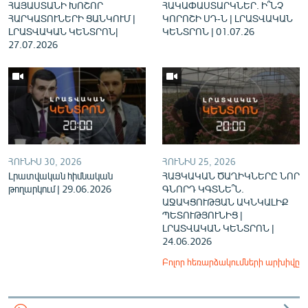
ՀԱՅԱՍՏԱՆԻ ԽՈՇՈՐ
ՀԱԿԱՓԱՍՏԱՐԿՆԵՐ. Ի՞ՆՉ
ՀԱՐԿԱՏՈՒՆԵՐԻ ՑԱՆԿՈՒՄ |
ԿՈՐՈՇԻ ՍԴ-Ն | ԼՐԱՏՎԱԿԱՆ
ԼՐԱՏՎԱԿԱՆ ԿԵՆՏՐՈՆ|
ԿԵՆՏՐՈՆ | 01.07.26
27.07.2026
ՀՈՒՆԻՍ 30, 2026
ՀՈՒՆԻՍ 25, 2026
Լրատվական հիմնական
ՀԱՅԿԱԿԱՆ ԾԱՂԻԿՆԵՐԸ ՆՈՐ
թողարկում | 29.06.2026
ԳՆՈՐԴ ԿԳՏՆԵ՞Ն.
ԱՋԱԿՑՈՒԹՅԱՆ ԱԿՆԿԱԼԻՔ
ՊԵՏՈՒԹՅՈՒՆԻՑ |
ԼՐԱՏՎԱԿԱՆ ԿԵՆՏՐՈՆ |
24.06.2026
Բոլոր հեռարձակումների արխիվը