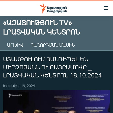
Մատչելիության
հղումներ
Անցնել
«ԱԶԱՏՈՒԹՅՈՒՆ TV»
հիմնական
ԱԶԱՏՈՒԹՅՈՒՆ TV
ԼՐԱՏՎԱԿԱՆ ԿԵՆՏՐՈՆ
բովանդակությանը
ՀԱՅԱՍՏԱՆ
Անցնել
հիմնական
ՔԱՂԱՔԱԿԱՆ
ԱՐԽԻՎ
ՀԱՂՈՐԴՄԱՆ ՄԱՍԻՆ
մենյուին
ԸՆՏՐՈՒԹՅՈՒՆՆԵՐ 2026
Որոնում
ՍՏԱՄԲՈՒԼՈՒՄ ՀԱՆԴԻՊԵԼ ԵՆ
ԻՐԱՎՈՒՆՔ
ՄԻՐԶՈՅԱՆՆ ՈՒ ԲԱՅՐԱՄՈՎԸ _
ՀԱՍԱՐԱԿՈՒԹՅՈՒՆ
ԼՐԱՏՎԱԿԱՆ ԿԵՆՏՐՈՆ 18.10.2024
ՏՆՏԵՍՈՒԹՅՈՒՆ
հոկտեմբեր 19, 2024
ՂԱՐԱԲԱՂ
ՊԱՏԵՐԱԶՄԻ 6 ՇԱԲԱԹՆԵՐԸ
ՏԱՐԱԾԱՇՐՋԱՆ