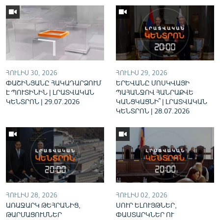
English
Русский
ՀԵՏԵՎԵՔ ՄԵԶ
ՀՈՒԼԻՍ 30, 2026
ՀՈՒԼԻՍ 29, 2026
ՓԱՇԻՆՅԱՆԸ ՀԱԿԱԴԱՐՁՈՒՄ
ԵՐԵՎԱՆԸ ՄՈՍԿՎԱՅԻ
Է ՊՈՒՏԻՆԻՆ | ԼՐԱՏՎԱԿԱՆ
ՊԱՀԱՆՋՈՎ ՀԱՆՐԱՔՎԵ
ԿԵՆՏՐՈՆ | 29.07.2026
ԿԱՆՑԿԱՑՆԻ՞ | ԼՐԱՏՎԱԿԱՆ
ԿԵՆՏՐՈՆ | 28.07.2026
«Ազատության» բոլոր կայքերը
ՀՈՒԼԻՍ 28, 2026
ՀՈՒԼԻՍ 02, 2026
ԱՌԱՋԱՐԿ ԹԵՀՐԱՆԻՑ,
ՍՈՒՐ ԵԼՈՒՅԹՆԵՐ,
ԹԱՐՄԱՑՈՒՄՆԵՐ
ՓԱՍՏԱՐԿՆԵՐ ՈՒ