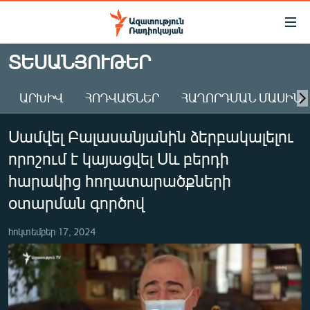
Մատչելիության
հղումներ
Անցնել
ՏԵՍԱՆՅՈՒԹԵՐ
հիմնական
ԱԶԱՏՈՒԹՅՈՒՆ TV
բովանդակությանը
ԱՐԽԻՎ
ՀՈԴՎԱԾՆԵՐ
ՀԱՂՈՐԴՄԱՆ ՄԱՍԻՆ
ՀԱՅԱՍՏԱՆ
Անցնել
հիմնական
ՔԱՂԱՔԱԿԱՆ
Սամվել Բալասանյանին ձերբակալելու
մենյուին
ԸՆՏՐՈՒԹՅՈՒՆՆԵՐ 2026
Որոնում
որոշում է կայացվել Սև բերդի
ԻՐԱՎՈՒՆՔ
հարակից հողատարածքների
ՀԱՍԱՐԱԿՈՒԹՅՈՒՆ
օտարման գործով
ՏՆՏԵՍՈՒԹՅՈՒՆ
հոկտեմբեր 17, 2024
ՂԱՐԱԲԱՂ
ՊԱՏԵՐԱԶՄԻ 6 ՇԱԲԱԹՆԵՐԸ
ՏԱՐԱԾԱՇՐՋԱՆ