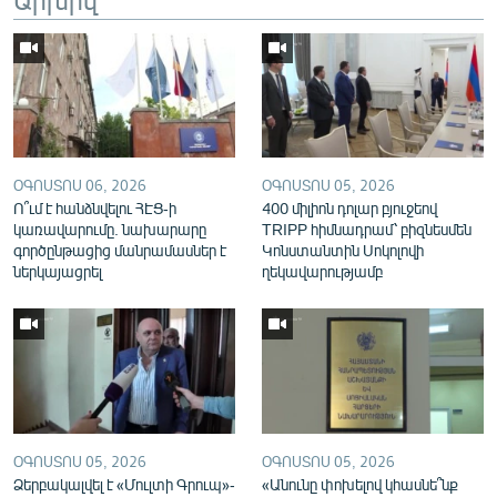
English
Русский
ՀԵՏԵՎԵՔ ՄԵԶ
ՕԳՈՍՏՈՍ 06, 2026
ՕԳՈՍՏՈՍ 05, 2026
Ո՞ւմ է հանձնվելու ՀԷՑ-ի
400 միլիոն դոլար բյուջեով
կառավարումը. նախարարը
TRIPP հիմնադրամ՝ բիզնեսմեն
գործընթացից մանրամասներ է
Կոնստանտին Սոկոլովի
«Ազատության» բոլոր կայքերը
ներկայացրել
ղեկավարությամբ
ՕԳՈՍՏՈՍ 05, 2026
ՕԳՈՍՏՈՍ 05, 2026
Ձերբակալվել է «Մուլտի Գրուպ»-
«Անունը փոխելով կհասնե՞նք