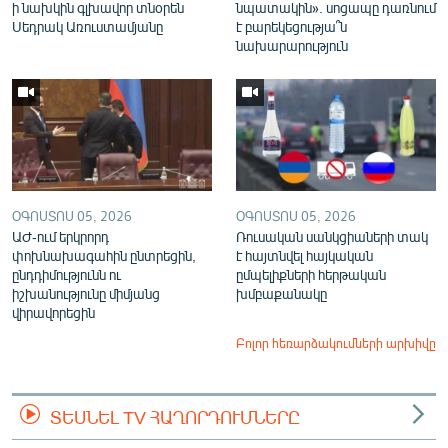
ի նախկին գլխավոր տնօրեն
նպատակին». սոցապը դառնում
Սեդրակ Առուստամյանը
է բարեկեցությա՞ն
նախարարություն
ՕԳՈՍՏՈՍ 05, 2026
ՕԳՈՍՏՈՍ 05, 2026
ԱԺ-ում երկրորդ
Ռուսական սանկցիաների տակ
փոխնախագահին ընտրեցին,
է հայտնվել հայկական
ընդդիմությունն ու
ըմպելիքների հերթական
իշխանությունը միմյանց
խմբաքանակը
վիրավորեցին
Բոլոր հեռարձակումների արխիվը
ՏԵՍՆԵԼ TV ՀԱՂՈՐԴՈՒՄՆԵՐԸ