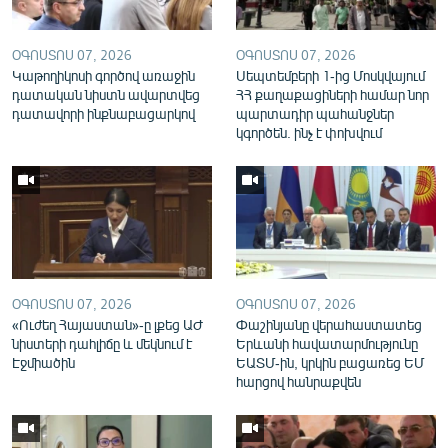
English
Русский
ՕԳՈՍՏՈՍ 07, 2026
ՕԳՈՍՏՈՍ 07, 2026
Կաթողիկոսի գործով առաջին
Սեպտեմբերի 1-ից Մոսկվայում
դատական նիստն ավարտվեց
ՀՀ քաղաքացիների համար նոր
ՀԵՏԵՎԵՔ ՄԵԶ
դատավորի ինքնաբացարկով
պարտադիր պահանջներ
կգործեն. ինչ է փոխվում
«Ազատության» բոլոր կայքերը
ՕԳՈՍՏՈՍ 07, 2026
ՕԳՈՍՏՈՍ 07, 2026
«Ուժեղ Հայաստան»-ը լքեց ԱԺ
Փաշինյանը վերահաստատեց
նիստերի դահլիճը և մեկնում է
Երևանի հավատարմությունը
Էջմիածին
ԵԱՏՄ-ին, կրկին բացառեց ԵՄ
հարցով հանրաքվեն