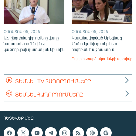
ՕԳՈՍՏՈՍ 06, 2026
ՕԳՈՍՏՈՍ 06, 2026
ԱԺ ընդդիմադիր ուժերը վաղը
Կալանավորված Արեգնազ
նախատեսում են լինել
Մանուկյանի դստեր հետ
կաթողիկոսի դատական նիստին
հոգեբան է աշխատում
Բոլոր հեռարձակումների արխիվը
ՏԵՍՆԵԼ TV ՀԱՂՈՐԴՈՒՄՆԵՐԸ
ՏԵՍՆԵԼ ՀԱՂՈՐԴՈՒՄՆԵՐԸ
ՀԵՏԵՎԵՔ ՄԵԶ