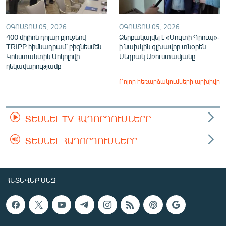
ՕԳՈՍՏՈՍ 05, 2026
ՕԳՈՍՏՈՍ 05, 2026
400 միլիոն դոլար բյուջեով
Ձերբակալվել է «Մուլտի Գրուպ»-
TRIPP հիմնադրամ՝ բիզնեսմեն
ի նախկին գլխավոր տնօրեն
Կոնստանտին Սոկոլովի
Սեդրակ Առուստամյանը
ղեկավարությամբ
Բոլոր հեռարձակումների արխիվը
ՏԵՍՆԵԼ TV ՀԱՂՈՐԴՈՒՄՆԵՐԸ
ՏԵՍՆԵԼ ՀԱՂՈՐԴՈՒՄՆԵՐԸ
ՀԵՏԵՎԵՔ ՄԵԶ