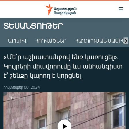
Մատչելիության
հղումներ
Անցնել
ՏԵՍԱՆՅՈՒԹԵՐ
հիմնական
ԱԶԱՏՈՒԹՅՈՒՆ TV
բովանդակությանը
ԱՐԽԻՎ
ՀՈԴՎԱԾՆԵՐ
ՀԱՂՈՐԴՄԱՆ ՄԱՍԻՆ
ՀԱՅԱՍՏԱՆ
Անցնել
հիմնական
ՔԱՂԱՔԱԿԱՆ
«Մե՛ր աշխատանքով ենք կառուցել».
մենյուին
ԸՆՏՐՈՒԹՅՈՒՆՆԵՐ 2026
Որոնում
Կույրերի միավորումը ևս անհանգիստ
ԻՐԱՎՈՒՆՔ
է՝ շենքը կարող է կորցնել
ՀԱՍԱՐԱԿՈՒԹՅՈՒՆ
հոկտեմբեր 08, 2024
ՏՆՏԵՍՈՒԹՅՈՒՆ
ՂԱՐԱԲԱՂ
ՊԱՏԵՐԱԶՄԻ 6 ՇԱԲԱԹՆԵՐԸ
ՏԱՐԱԾԱՇՐՋԱՆ
No media source currently available