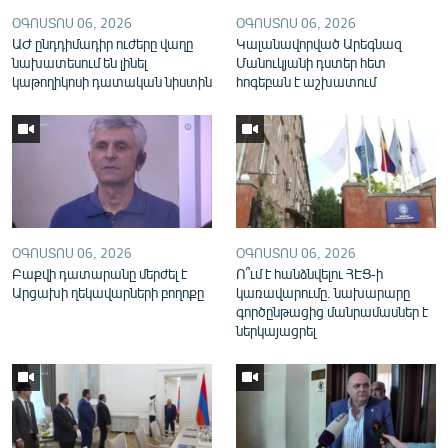
English
ՕԳՈՍՏՈՍ 06, 2026
ՕԳՈՍՏՈՍ 06, 2026
ԱԺ ընդդիմադիր ուժերը վաղը
Կալանավորված Արեգնազ
Русский
նախատեսում են լինել
Մանուկյանի դստեր հետ
կաթողիկոսի դատական նիստին
հոգեբան է աշխատում
ՀԵՏԵՎԵՔ ՄԵԶ
«Ազատության» բոլոր կայքերը
ՕԳՈՍՏՈՍ 06, 2026
ՕԳՈՍՏՈՍ 06, 2026
Բաքվի դատարանը մերժել է
Ո՞ւմ է հանձնվելու ՀԷՑ-ի
Արցախի ղեկավարների բողոքը
կառավարումը. նախարարը
գործընթացից մանրամասներ է
ներկայացրել