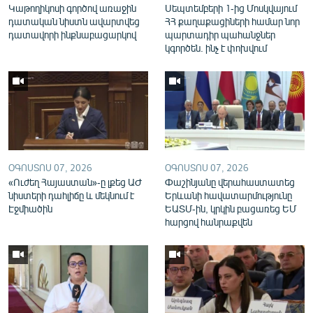
Կաթողիկոսի գործով առաջին
Սեպտեմբերի 1-ից Մոսկվայում
English
դատական նիստն ավարտվեց
ՀՀ քաղաքացիների համար նոր
դատավորի ինքնաբացարկով
պարտադիր պահանջներ
Русский
կգործեն. ինչ է փոխվում
ՀԵՏԵՎԵՔ ՄԵԶ
ՕԳՈՍՏՈՍ 07, 2026
ՕԳՈՍՏՈՍ 07, 2026
«Ազատության» բոլոր կայքերը
«Ուժեղ Հայաստան»-ը լքեց ԱԺ
Փաշինյանը վերահաստատեց
նիստերի դահլիճը և մեկնում է
Երևանի հավատարմությունը
Էջմիածին
ԵԱՏՄ-ին, կրկին բացառեց ԵՄ
հարցով հանրաքվեն