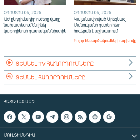
ՕԳՈՍՏՈՍ 06, 2026
ՕԳՈՍՏՈՍ 06, 2026
ԱԺ ընդդիմադիր ուժերը վաղը
Կալանավորված Արեգնազ
նախատեսում են լինել
Մանուկյանի դստեր հետ
կաթողիկոսի դատական նիստին
հոգեբան է աշխատում
Բոլոր հեռարձակումների արխիվը
ՏԵՍՆԵԼ TV ՀԱՂՈՐԴՈՒՄՆԵՐԸ
ՏԵՍՆԵԼ ՀԱՂՈՐԴՈՒՄՆԵՐԸ
ՀԵՏԵՎԵՔ ՄԵԶ
ՄՈՒԼՏԻՄԵԴԻԱ