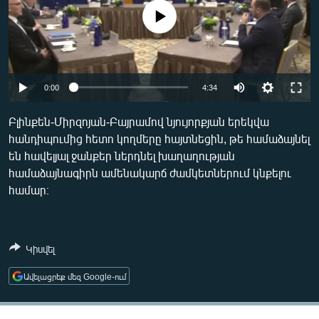
ՄԻՋԱԶԳԱՅԻՆ
No media source currently available
ՄՇԱԿՈՒՅԹ
ՍՊՈՐՏ
Auto
ՄԵԿՆԱԲԱՆՈՒԹՅՈՒՆ
0:00
4:34
240p
ՏՏ ԵՒ ԻՆՏԵՐՆԵՏ
Բլինքեն-Միրզոյան-Բայրամով նյույորքյան երեկվա
հանդիպումից հետո կողմերը հայտնեցին, թե համաձայնել
360p
ԿՈՐՈՆԱՎԻՐՈՒՍ
են հավելյալ ջանքեր ներդնել խաղաղության
480p
ԱՐԽԻՎ
Auto
240p
360p
480p
համաձայնագիրն ամենակարճ ժամկետներում կնքելու
համար։
720p
ՏԵՍԱՆՅՈՒԹԵՐ
720p
1080p
1080p
ԲԱՆԱՎԵՃ
ՁԳՏԵԼՈՎ ԼԱՎԱԳՈՒՅՆԻՆ
Կիսվել
ՓՈԴՔԱՍԹ
Ավելացրեք մեզ Google-ում
Հայերեն