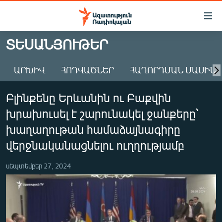
Մատչելիության
հղումներ
Անցնել
ՏԵՍԱՆՅՈՒԹԵՐ
հիմնական
ԱԶԱՏՈՒԹՅՈՒՆ TV
բովանդակությանը
ԱՐԽԻՎ
ՀՈԴՎԱԾՆԵՐ
ՀԱՂՈՐԴՄԱՆ ՄԱՍԻՆ
ՀԱՅԱՍՏԱՆ
Անցնել
հիմնական
ՔԱՂԱՔԱԿԱՆ
Բլինքենը Երևանին ու Բաքվին
մենյուին
ԸՆՏՐՈՒԹՅՈՒՆՆԵՐ 2026
Որոնում
խրախուսել է շարունակել ջանքերը՝
ԻՐԱՎՈՒՆՔ
խաղաղութան համաձայնագիրը
ՀԱՍԱՐԱԿՈՒԹՅՈՒՆ
վերջնականացնելու ուղղությամբ
ՏՆՏԵՍՈՒԹՅՈՒՆ
սեպտեմբեր 27, 2024
ՂԱՐԱԲԱՂ
ՊԱՏԵՐԱԶՄԻ 6 ՇԱԲԱԹՆԵՐԸ
ՏԱՐԱԾԱՇՐՋԱՆ