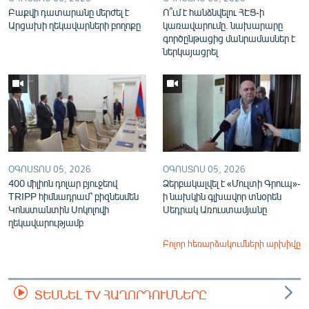
Բաքվի դատարանը մերժել է
Ո՞ւմ է հանձնվելու ՀԷՑ-ի
Արցախի ղեկավարների բողոքը
կառավարումը. նախարարը
գործընթացից մանրամասներ է
ներկայացրել
ՕԳՈՍՏՈՍ 05, 2026
ՕԳՈՍՏՈՍ 05, 2026
400 միլիոն դոլար բյուջեով
Ձերբակալվել է «Մուլտի Գրուպ»-
TRIPP հիմնադրամ՝ բիզնեսմեն
ի նախկին գլխավոր տնօրեն
Կոնստանտին Սոկոլովի
Սեդրակ Առուստամյանը
ղեկավարությամբ
Բոլոր հեռարձակումների արխիվը
ՏԵՍՆԵԼ TV ՀԱՂՈՐԴՈՒՄՆԵՐԸ