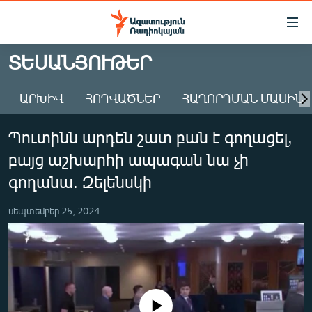
Մատչելիության
հղումներ
Անցնել
ՏԵՍԱՆՅՈՒԹԵՐ
հիմնական
ԱԶԱՏՈՒԹՅՈՒՆ TV
բովանդակությանը
ԱՐԽԻՎ
ՀՈԴՎԱԾՆԵՐ
ՀԱՂՈՐԴՄԱՆ ՄԱՍԻՆ
ՀԱՅԱՍՏԱՆ
Անցնել
հիմնական
ՔԱՂԱՔԱԿԱՆ
Պուտինն արդեն շատ բան է գողացել,
մենյուին
ԸՆՏՐՈՒԹՅՈՒՆՆԵՐ 2026
Որոնում
բայց աշխարհի ապագան նա չի
ԻՐԱՎՈՒՆՔ
գողանա. Զելենսկի
ՀԱՍԱՐԱԿՈՒԹՅՈՒՆ
սեպտեմբեր 25, 2024
ՏՆՏԵՍՈՒԹՅՈՒՆ
ՂԱՐԱԲԱՂ
ՊԱՏԵՐԱԶՄԻ 6 ՇԱԲԱԹՆԵՐԸ
ՏԱՐԱԾԱՇՐՋԱՆ
No media source currently available