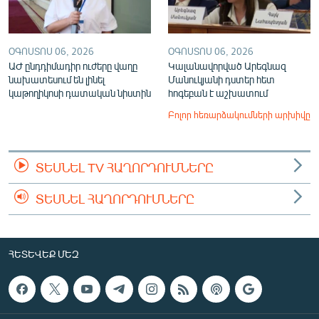
ՕԳՈՍՏՈՍ 06, 2026
ՕԳՈՍՏՈՍ 06, 2026
ԱԺ ընդդիմադիր ուժերը վաղը
Կալանավորված Արեգնազ
նախատեսում են լինել
Մանուկյանի դստեր հետ
կաթողիկոսի դատական նիստին
հոգեբան է աշխատում
Բոլոր հեռարձակումների արխիվը
ՏԵՍՆԵԼ TV ՀԱՂՈՐԴՈՒՄՆԵՐԸ
ՏԵՍՆԵԼ ՀԱՂՈՐԴՈՒՄՆԵՐԸ
ՀԵՏԵՎԵՔ ՄԵԶ