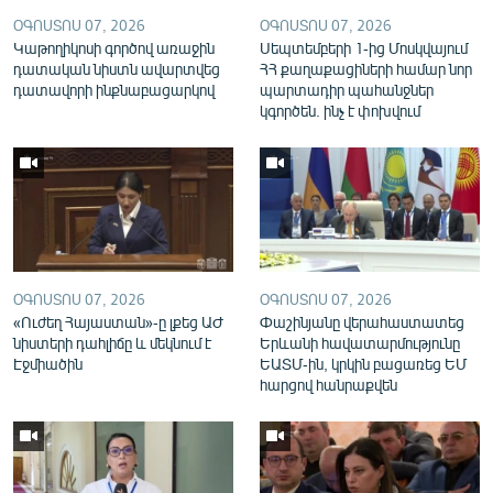
English
ՕԳՈՍՏՈՍ 07, 2026
ՕԳՈՍՏՈՍ 07, 2026
Կաթողիկոսի գործով առաջին
Սեպտեմբերի 1-ից Մոսկվայում
Русский
դատական նիստն ավարտվեց
ՀՀ քաղաքացիների համար նոր
դատավորի ինքնաբացարկով
պարտադիր պահանջներ
կգործեն. ինչ է փոխվում
ՀԵՏԵՎԵՔ ՄԵԶ
«Ազատության» բոլոր կայքերը
ՕԳՈՍՏՈՍ 07, 2026
ՕԳՈՍՏՈՍ 07, 2026
«Ուժեղ Հայաստան»-ը լքեց ԱԺ
Փաշինյանը վերահաստատեց
նիստերի դահլիճը և մեկնում է
Երևանի հավատարմությունը
Էջմիածին
ԵԱՏՄ-ին, կրկին բացառեց ԵՄ
հարցով հանրաքվեն