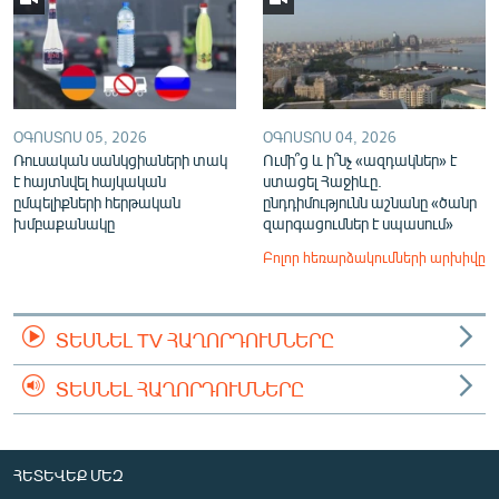
ՕԳՈՍՏՈՍ 05, 2026
ՕԳՈՍՏՈՍ 04, 2026
Ռուսական սանկցիաների տակ
Ումի՞ց և ի՞նչ «ազդակներ» է
է հայտնվել հայկական
ստացել Հաջիևը.
ըմպելիքների հերթական
ընդդիմությունն աշնանը «ծանր
խմբաքանակը
զարգացումներ է սպասում»
Բոլոր հեռարձակումների արխիվը
ՏԵՍՆԵԼ TV ՀԱՂՈՐԴՈՒՄՆԵՐԸ
ՏԵՍՆԵԼ ՀԱՂՈՐԴՈՒՄՆԵՐԸ
ՀԵՏԵՎԵՔ ՄԵԶ