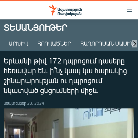
Մատչելիության
հղումներ
Անցնել
ՏԵՍԱՆՅՈՒԹԵՐ
հիմնական
ԱԶԱՏՈՒԹՅՈՒՆ TV
բովանդակությանը
ԱՐԽԻՎ
ՀՈԴՎԱԾՆԵՐ
ՀԱՂՈՐԴՄԱՆ ՄԱՍԻՆ
ՀԱՅԱՍՏԱՆ
Անցնել
հիմնական
ՔԱՂԱՔԱԿԱՆ
Երևանի թիվ 172 դպրոցում դասերը
մենյուին
ԸՆՏՐՈՒԹՅՈՒՆՆԵՐ 2026
Որոնում
հեռավար են. ի՞նչ կապ կա հարակից
ԻՐԱՎՈՒՆՔ
շինարարության ու դպրոցում
ՀԱՍԱՐԱԿՈՒԹՅՈՒՆ
նկատված ցնցումների միջև
ՏՆՏԵՍՈՒԹՅՈՒՆ
սեպտեմբեր 23, 2024
ՂԱՐԱԲԱՂ
ՊԱՏԵՐԱԶՄԻ 6 ՇԱԲԱԹՆԵՐԸ
ՏԱՐԱԾԱՇՐՋԱՆ