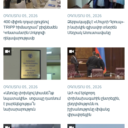
English
Русский
ՕԳՈՍՏՈՍ 05, 2026
ՕԳՈՍՏՈՍ 05, 2026
400 միլիոն դոլար բյուջեով
Ձերբակալվել է «Մուլտի Գրուպ»-
TRIPP հիմնադրամ՝ բիզնեսմեն
ի նախկին գլխավոր տնօրեն
ՀԵՏԵՎԵՔ ՄԵԶ
Կոնստանտին Սոկոլովի
Սեդրակ Առուստամյանը
ղեկավարությամբ
«Ազատության» բոլոր կայքերը
ՕԳՈՍՏՈՍ 05, 2026
ՕԳՈՍՏՈՍ 05, 2026
«Անունը փոխելով կհասնե՞նք
ԱԺ-ում երկրորդ
նպատակին». սոցապը դառնում
փոխնախագահին ընտրեցին,
է բարեկեցությա՞ն
ընդդիմությունն ու
նախարարություն
իշխանությունը միմյանց
վիրավորեցին