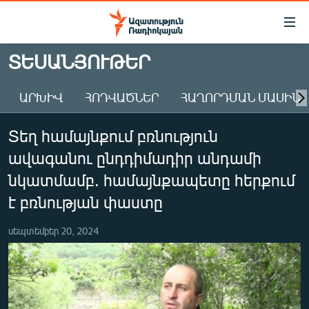
Մատչելիության
հղումներ
Անցնել
ՏԵՍԱՆՅՈՒԹԵՐ
հիմնական
ԱԶԱՏՈՒԹՅՈՒՆ TV
բովանդակությանը
ԱՐԽԻՎ
ՀՈԴՎԱԾՆԵՐ
ՀԱՂՈՐԴՄԱՆ ՄԱՍԻՆ
ՀԱՅԱՍՏԱՆ
Անցնել
հիմնական
ՔԱՂԱՔԱԿԱՆ
Տեղ համայնքում բռնություն
մենյուին
ԸՆՏՐՈՒԹՅՈՒՆՆԵՐ 2026
Որոնում
ավագանու ընդդիմադիր անդամի
ԻՐԱՎՈՒՆՔ
նկատմամբ. համայնքապետը հերքում
ՀԱՍԱՐԱԿՈՒԹՅՈՒՆ
է բռնության փաստը
ՏՆՏԵՍՈՒԹՅՈՒՆ
սեպտեմբեր 20, 2024
ՂԱՐԱԲԱՂ
ՊԱՏԵՐԱԶՄԻ 6 ՇԱԲԱԹՆԵՐԸ
ՏԱՐԱԾԱՇՐՋԱՆ