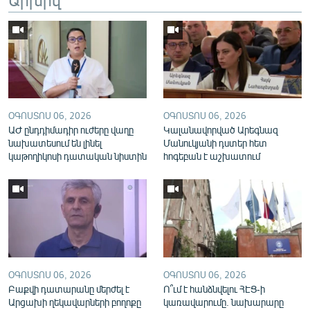
English
Русский
ՀԵՏԵՎԵՔ ՄԵԶ
ՕԳՈՍՏՈՍ 06, 2026
ՕԳՈՍՏՈՍ 06, 2026
ԱԺ ընդդիմադիր ուժերը վաղը
Կալանավորված Արեգնազ
նախատեսում են լինել
Մանուկյանի դստեր հետ
կաթողիկոսի դատական նիստին
հոգեբան է աշխատում
«Ազատության» բոլոր կայքերը
ՕԳՈՍՏՈՍ 06, 2026
ՕԳՈՍՏՈՍ 06, 2026
Բաքվի դատարանը մերժել է
Ո՞ւմ է հանձնվելու ՀԷՑ-ի
Արցախի ղեկավարների բողոքը
կառավարումը. նախարարը