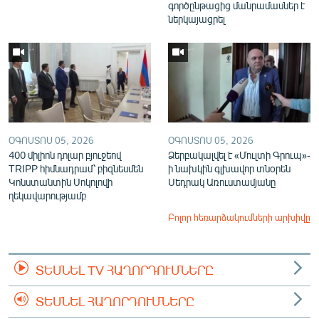
գործընթացից մանրամասներ է
ներկայացրել
ՕԳՈՍՏՈՍ 05, 2026
ՕԳՈՍՏՈՍ 05, 2026
400 միլիոն դոլար բյուջեով
Ձերբակալվել է «Մուլտի Գրուպ»-
TRIPP հիմնադրամ՝ բիզնեսմեն
ի նախկին գլխավոր տնօրեն
Կոնստանտին Սոկոլովի
Սեդրակ Առուստամյանը
ղեկավարությամբ
Բոլոր հեռարձակումների արխիվը
ՏԵՍՆԵԼ TV ՀԱՂՈՐԴՈՒՄՆԵՐԸ
ՏԵՍՆԵԼ ՀԱՂՈՐԴՈՒՄՆԵՐԸ