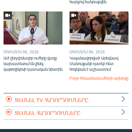
հարցով հանրաքվեն
ՕԳՈՍՏՈՍ 06, 2026
ՕԳՈՍՏՈՍ 06, 2026
ԱԺ ընդդիմադիր ուժերը վաղը
Կալանավորված Արեգնազ
նախատեսում են լինել
Մանուկյանի դստեր հետ
կաթողիկոսի դատական նիստին
հոգեբան է աշխատում
Բոլոր հեռարձակումների արխիվը
ՏԵՍՆԵԼ TV ՀԱՂՈՐԴՈՒՄՆԵՐԸ
ՏԵՍՆԵԼ ՀԱՂՈՐԴՈՒՄՆԵՐԸ