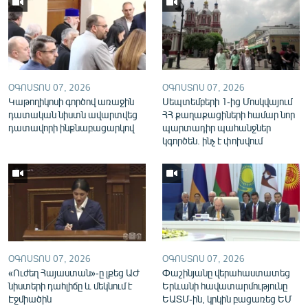
English
Русский
ՀԵՏԵՎԵՔ ՄԵԶ
ՕԳՈՍՏՈՍ 07, 2026
ՕԳՈՍՏՈՍ 07, 2026
Կաթողիկոսի գործով առաջին
Սեպտեմբերի 1-ից Մոսկվայում
դատական նիստն ավարտվեց
ՀՀ քաղաքացիների համար նոր
դատավորի ինքնաբացարկով
պարտադիր պահանջներ
կգործեն. ինչ է փոխվում
«Ազատության» բոլոր կայքերը
ՕԳՈՍՏՈՍ 07, 2026
ՕԳՈՍՏՈՍ 07, 2026
«Ուժեղ Հայաստան»-ը լքեց ԱԺ
Փաշինյանը վերահաստատեց
նիստերի դահլիճը և մեկնում է
Երևանի հավատարմությունը
Էջմիածին
ԵԱՏՄ-ին, կրկին բացառեց ԵՄ