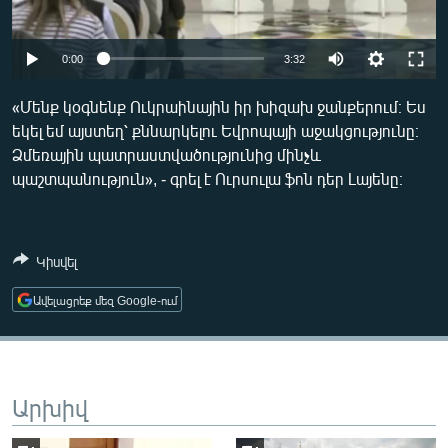
ՄԻՋԱԶԳԱՅԻՆ
ՄՇԱԿՈՒՅԹ
Auto
0:00
3:32
ՍՊՈՐՏ
240p
«Մենք կօգնենք Ուկրաինային իր խիզախ ջանքերում։ Ես
ՄԵԿՆԱԲԱՆՈՒԹՅՈՒՆ
եկել եմ այստեղ՝ քննարկելու Եվրոպայի աջակցությունը։
360p
Ձմեռային պատրաստվածությունից մինչև
ՏՏ ԵՒ ԻՆՏԵՐՆԵՏ
480p
Auto
240p
360p
480p
պաշտպանություն», - գրել է Ուրսուլա ֆոն դեր Լայենը։
ԿՈՐՈՆԱՎԻՐՈՒՍ
720p
720p
1080p
ԱՐԽԻՎ
1080p
Կիսվել
ՏԵՍԱՆՅՈՒԹԵՐ
Ավելացրեք մեզ Google-ում
ԲԱՆԱՎԵՃ
ՁԳՏԵԼՈՎ ԼԱՎԱԳՈՒՅՆԻՆ
ՓՈԴՔԱՍԹ
Արխիվ
Հայերեն