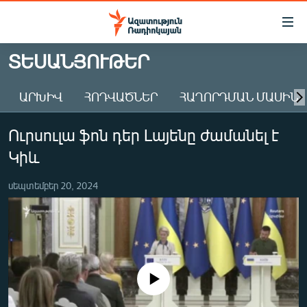
Մատչելիության
հղումներ
Անցնել
ՏԵՍԱՆՅՈՒԹԵՐ
հիմնական
ԱԶԱՏՈՒԹՅՈՒՆ TV
բովանդակությանը
ԱՐԽԻՎ
ՀՈԴՎԱԾՆԵՐ
ՀԱՂՈՐԴՄԱՆ ՄԱՍԻՆ
ՀԱՅԱՍՏԱՆ
Անցնել
հիմնական
ՔԱՂԱՔԱԿԱՆ
Ուրսուլա ֆոն դեր Լայենը ժամանել է
մենյուին
ԸՆՏՐՈՒԹՅՈՒՆՆԵՐ 2026
Որոնում
Կիև
ԻՐԱՎՈՒՆՔ
սեպտեմբեր 20, 2024
ՀԱՍԱՐԱԿՈՒԹՅՈՒՆ
ՏՆՏԵՍՈՒԹՅՈՒՆ
ՂԱՐԱԲԱՂ
ՊԱՏԵՐԱԶՄԻ 6 ՇԱԲԱԹՆԵՐԸ
No media source currently available
ՏԱՐԱԾԱՇՐՋԱՆ