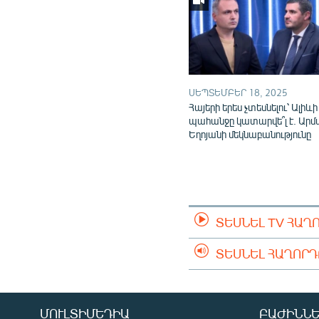
ՍԵՊՏԵՄԲԵՐ 18, 2025
Հայերի երես չտեսնելու՝ Ալիևի
պահանջը կատարվե՞լ է. Արմ
Եղոյանի մեկնաբանությունը
ՏԵՍՆԵԼ TV ՀԱՂ
ՏԵՍՆԵԼ ՀԱՂՈՐ
ՄՈՒԼՏԻՄԵԴԻԱ
ԲԱԺԻՆՆԵ