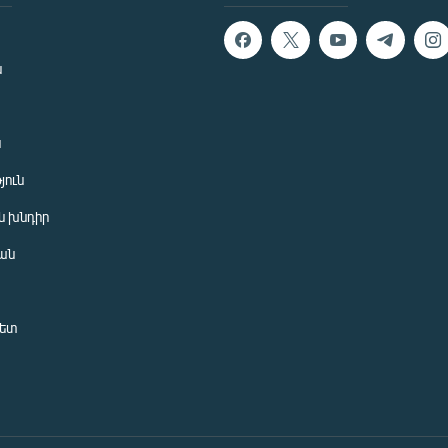
ն
ն
յուն
 խնդիր
ան
նետ