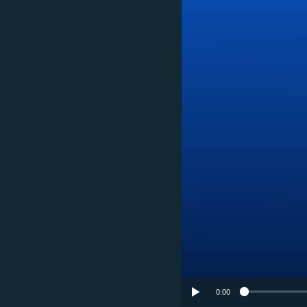
ՄԻՋԱԶԳԱՅԻՆ
ՄՇԱԿՈՒՅԹ
ՍՊՈՐՏ
ՄԵԿՆԱԲԱՆՈՒԹՅՈՒՆ
ՏՏ ԵՒ ԻՆՏԵՐՆԵՏ
ԿՈՐՈՆԱՎԻՐՈՒՍ
ԱՐԽԻՎ
ՏԵՍԱՆՅՈՒԹԵՐ
ԲԱՆԱՎԵՃ
ՁԳՏԵԼՈՎ ԼԱՎԱԳՈՒՅՆԻՆ
ՓՈԴՔԱՍԹ
0:00