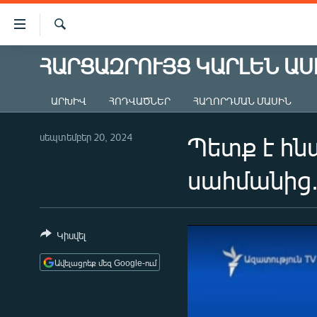
Մատչելիության
հղումներ
Որոնում
Անցնել
ՀԱՐՑԱԶՐՈՒՅՑ ԿԱՐԼԵՆ ԱՍ
ԱԶԱՏՈՒԹՅՈՒՆ TV
հիմնական
բովանդակությանը
ՀԱՅԱՍՏԱՆ
ԱՐԽԻՎ
ՀՈԴՎԱԾՆԵՐ
ՀԱՂՈՐԴՄԱՆ ՄԱՍԻՆ
Անցնել
ՔԱՂԱՔԱԿԱՆ
հիմնական
մենյուին
սեպտեմբեր 20, 2024
Պետք է հն
ԸՆՏՐՈՒԹՅՈՒՆՆԵՐ 2026
Որոնում
ԻՐԱՎՈՒՆՔ
սահմանից.
ՀԱՍԱՐԱԿՈՒԹՅՈՒՆ
ՏՆՏԵՍՈՒԹՅՈՒՆ
Կիսվել
ՂԱՐԱԲԱՂ
Ավելացրեք մեզ Google-ում
ՊԱՏԵՐԱԶՄԻ 6 ՇԱԲԱԹՆԵՐԸ
ՏԱՐԱԾԱՇՐՋԱՆ