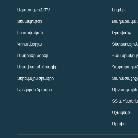
Ազատություն TV
Լուրեր
Տեսանյութեր
Քաղաքակա
Լրատվական
Իրավունք
Կիրակնօրյա
Տնտեսությու
Ռադիոծրագրեր
Հասարակութ
Առավոտյան ծրագիր
Ղարաբաղյան
Ցերեկային ծրագիր
Տարածաշրջ
Հայերեն
Երեկոյան ծրագիր
Միջազգային
English
ՏՏ և Ինտեր
Русский
Մշակույթ
ՀԵՏԵՎԵՔ ՄԵԶ
Արխիվ