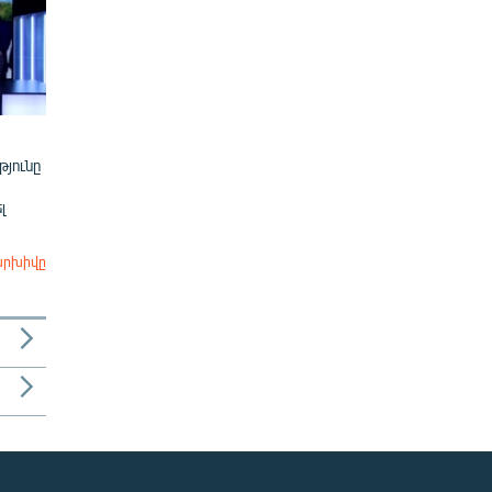
յունը
լ
արխիվը