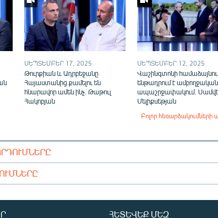
ՍԵՊՏԵՄԲԵՐ 17, 2025
ՍԵՊՏԵՄԲԵՐ 12, 2025
Թուրքիան և Ադրբեջանը
Վաշինգտոնի համաձայնութ
ան
Հայաստանից քամելու են
ենթադրում է ամբողջական
հնարավոր ամեն ինչ. Թաթուլ
ապաշրջափակում. Սամվե
Հակոբյան
Մելիքսեթյան
Բոլոր հեռարձակումների 
ՈՐԴՈՒՄՆԵՐԸ
ԴՈՒՄՆԵՐԸ
Ր
ՀԵՏԵՎԵՔ ՄԵԶ