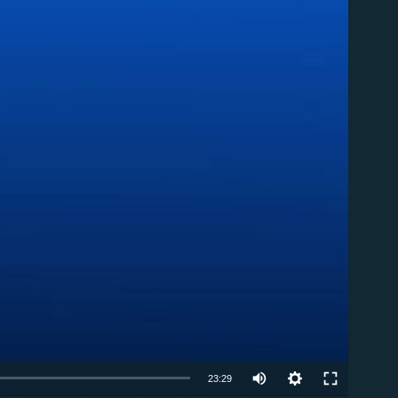
ble
Auto
23:29