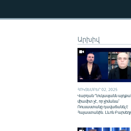
Արխիվ
ՀՈԿՏԵՄԲԵՐ 02, 2025
Վարդան Ղուկասյանն այդքա
միամիտ չէ, որ չիմանա՝
Ռուսաստանը դավաճանել է
Հայաստանին. Լևոն Բարսեղ