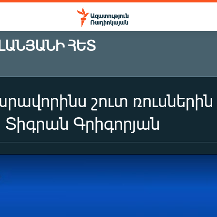
ԼԱՆՅԱՆԻ ՀԵՏ
արավորինս շուտ ռուսներին
 Տիգրան Գրիգորյան