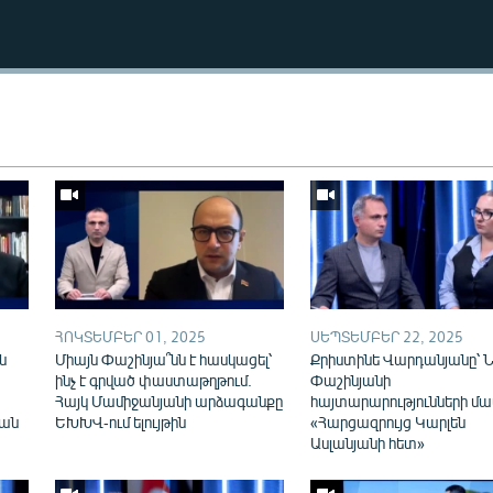
Auto
240p
360p
ՀՈԿՏԵՄԲԵՐ 01, 2025
ՍԵՊՏԵՄԲԵՐ 22, 2025
720p
1080p
ն
Միայն Փաշինյա՞նն է հասկացել՝
Քրիստինե Վարդանյանը՝ Ն
ինչ է գրված փաստաթղթում.
Փաշինյանի
Հայկ Մամիջանյանի արձագանքը
հայտարարությունների մաս
յան
ԵԽԽՎ-ում ելույթին
«Հարցազրույց Կարլեն
Ասլանյանի հետ»