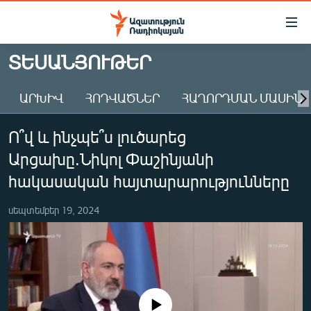
Մատչելիության
հղումներ
Անցնել
ՏԵՍԱՆՅՈՒԹԵՐ
հիմնական
ԱԶԱՏՈՒԹՅՈՒՆ TV
բովանդակությանը
ԱՐԽԻՎ
ՀՈԴՎԱԾՆԵՐ
ՀԱՂՈՐԴՄԱՆ ՄԱՍԻՆ
ՀԱՅԱՍՏԱՆ
Անցնել
հիմնական
ՔԱՂԱՔԱԿԱՆ
Ո՞վ և ինչպե՞ս լուծարեց
մենյուին
ԸՆՏՐՈՒԹՅՈՒՆՆԵՐ 2026
Որոնում
Արցախը.Նիկոլ Փաշինյանի
ԻՐԱՎՈՒՆՔ
հակասական հայտարարությունները
ՀԱՍԱՐԱԿՈՒԹՅՈՒՆ
սեպտեմբեր 19, 2024
ՏՆՏԵՍՈՒԹՅՈՒՆ
ՂԱՐԱԲԱՂ
ՊԱՏԵՐԱԶՄԻ 6 ՇԱԲԱԹՆԵՐԸ
ՏԱՐԱԾԱՇՐՋԱՆ
No media source currently available