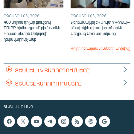
ՕԳՈՍՏՈՍ 05, 2026
ՕԳՈՍՏՈՍ 05, 2026
400 միլիոն դոլար բյուջեով
Ձերբակալվել է «Մուլտի Գրուպ»-
TRIPP հիմնադրամ՝ բիզնեսմեն
ի նախկին գլխավոր տնօրեն
Կոնստանտին Սոկոլովի
Սեդրակ Առուստամյանը
ղեկավարությամբ
Բոլոր հեռարձակումների արխիվը
ՏԵՍՆԵԼ TV ՀԱՂՈՐԴՈՒՄՆԵՐԸ
ՏԵՍՆԵԼ ՀԱՂՈՐԴՈՒՄՆԵՐԸ
ՀԵՏԵՎԵՔ ՄԵԶ