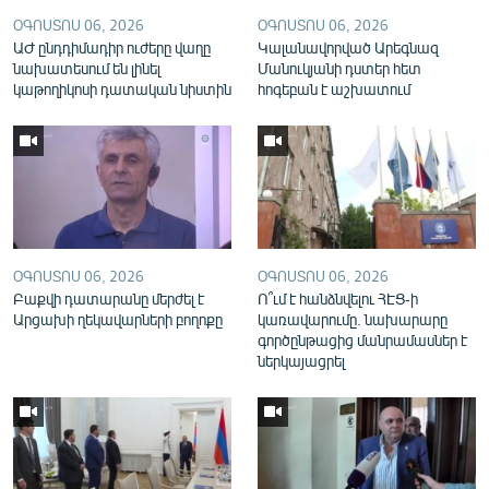
English
ՕԳՈՍՏՈՍ 06, 2026
ՕԳՈՍՏՈՍ 06, 2026
ԱԺ ընդդիմադիր ուժերը վաղը
Կալանավորված Արեգնազ
Русский
նախատեսում են լինել
Մանուկյանի դստեր հետ
կաթողիկոսի դատական նիստին
հոգեբան է աշխատում
ՀԵՏԵՎԵՔ ՄԵԶ
«Ազատության» բոլոր կայքերը
ՕԳՈՍՏՈՍ 06, 2026
ՕԳՈՍՏՈՍ 06, 2026
Բաքվի դատարանը մերժել է
Ո՞ւմ է հանձնվելու ՀԷՑ-ի
Արցախի ղեկավարների բողոքը
կառավարումը. նախարարը
գործընթացից մանրամասներ է
ներկայացրել