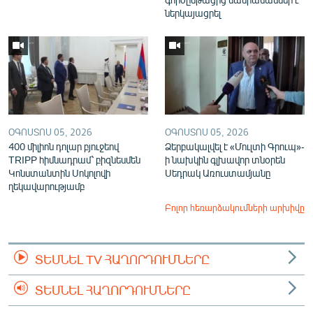
ներկայացրել
ՕԳՈՍՏՈՍ 05, 2026
ՕԳՈՍՏՈՍ 05, 2026
400 միլիոն դոլար բյուջեով
Ձերբակալվել է «Մուլտի Գրուպ»-
TRIPP հիմնադրամ՝ բիզնեսմեն
ի նախկին գլխավոր տնօրեն
Կոնստանտին Սոկոլովի
Սեդրակ Առուստամյանը
ղեկավարությամբ
Բոլոր հեռարձակումների արխիվը
ՏԵՍՆԵԼ TV ՀԱՂՈՐԴՈՒՄՆԵՐԸ
ՏԵՍՆԵԼ ՀԱՂՈՐԴՈՒՄՆԵՐԸ