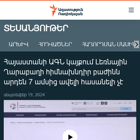
Մատչելիության
հղումներ
Անցնել
ՏԵՍԱՆՅՈՒԹԵՐ
հիմնական
ԱԶԱՏՈՒԹՅՈՒՆ TV
բովանդակությանը
ԱՐԽԻՎ
ՀՈԴՎԱԾՆԵՐ
ՀԱՂՈՐԴՄԱՆ ՄԱՍԻՆ
ՀԱՅԱՍՏԱՆ
Անցնել
հիմնական
ՔԱՂԱՔԱԿԱՆ
Հայաստանի ԱԳՆ կայքում Լեռնային
մենյուին
ԸՆՏՐՈՒԹՅՈՒՆՆԵՐ 2026
Որոնում
Ղարաբաղի հիմնախնդիր բաժինն
ԻՐԱՎՈՒՆՔ
արդեն 7 ամսից ավելի հասանելի չէ
ՀԱՍԱՐԱԿՈՒԹՅՈՒՆ
սեպտեմբեր 19, 2024
ՏՆՏԵՍՈՒԹՅՈՒՆ
ՂԱՐԱԲԱՂ
ՊԱՏԵՐԱԶՄԻ 6 ՇԱԲԱԹՆԵՐԸ
ՏԱՐԱԾԱՇՐՋԱՆ
No media source currently available