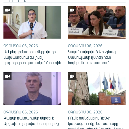
English
Русский
ՀԵՏԵՎԵՔ ՄԵԶ
ՕԳՈՍՏՈՍ 06, 2026
ՕԳՈՍՏՈՍ 06, 2026
ԱԺ ընդդիմադիր ուժերը վաղը
Կալանավորված Արեգնազ
նախատեսում են լինել
Մանուկյանի դստեր հետ
կաթողիկոսի դատական նիստին
հոգեբան է աշխատում
«Ազատության» բոլոր կայքերը
ՕԳՈՍՏՈՍ 06, 2026
ՕԳՈՍՏՈՍ 06, 2026
Բաքվի դատարանը մերժել է
Ո՞ւմ է հանձնվելու ՀԷՑ-ի
Արցախի ղեկավարների բողոքը
կառավարումը. նախարարը
գործընթացից մանրամասներ է