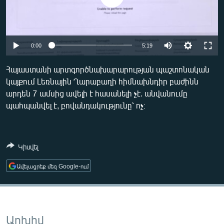
ՄԻՋԱԶԳԱՅԻՆ
ՄՇԱԿՈՒՅԹ
ՍՊՈՐՏ
Auto
0:00
5:19
ՄԵԿՆԱԲԱՆՈՒԹՅՈՒՆ
240p
Հայաստանի արտգործնախարարության պաշտոնական
ՏՏ ԵՒ ԻՆՏԵՐՆԵՏ
կայքում Լեռնային Ղարաբաղի հիմնախնդիր բաժինն
360p
արդեն 7 ամսից ավելի է հասանելի չէ. անվանումը
ԿՈՐՈՆԱՎԻՐՈՒՍ
480p
Auto
240p
360p
480p
պահպանվել է, բովանդակությունը՝ ոչ։
ԱՐԽԻՎ
720p
720p
1080p
ՏԵՍԱՆՅՈՒԹԵՐ
1080p
Կիսվել
ԲԱՆԱՎԵՃ
Ավելացրեք մեզ Google-ում
ՁԳՏԵԼՈՎ ԼԱՎԱԳՈՒՅՆԻՆ
ՓՈԴՔԱՍԹ
Հայերեն
Արխիվ