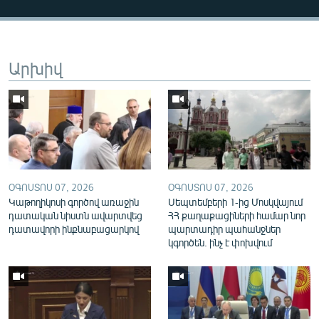
English
Русский
Արխիվ
ՀԵՏԵՎԵՔ ՄԵԶ
«Ազատության» բոլոր կայքերը
ՕԳՈՍՏՈՍ 07, 2026
ՕԳՈՍՏՈՍ 07, 2026
Կաթողիկոսի գործով առաջին
Սեպտեմբերի 1-ից Մոսկվայում
դատական նիստն ավարտվեց
ՀՀ քաղաքացիների համար նոր
դատավորի ինքնաբացարկով
պարտադիր պահանջներ
կգործեն. ինչ է փոխվում