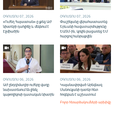
ՕԳՈՍՏՈՍ 07, 2026
ՕԳՈՍՏՈՍ 07, 2026
«Ուժեղ Հայաստան»-ը լքեց ԱԺ
Փաշինյանը վերահաստատեց
նիստերի դահլիճը և մեկնում է
Երևանի հավատարմությունը
Էջմիածին
ԵԱՏՄ-ին, կրկին բացառեց ԵՄ
հարցով հանրաքվեն
ՕԳՈՍՏՈՍ 06, 2026
ՕԳՈՍՏՈՍ 06, 2026
ԱԺ ընդդիմադիր ուժերը վաղը
Կալանավորված Արեգնազ
նախատեսում են լինել
Մանուկյանի դստեր հետ
կաթողիկոսի դատական նիստին
հոգեբան է աշխատում
Բոլոր հեռարձակումների արխիվը