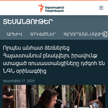
Մատչելիության
հղումներ
Անցնել
ՏԵՍԱՆՅՈՒԹԵՐ
հիմնական
ԱԶԱՏՈՒԹՅՈՒՆ TV
բովանդակությանը
ԱՐԽԻՎ
ՀՈԴՎԱԾՆԵՐ
ՀԱՂՈՐԴՄԱՆ ՄԱՍԻՆ
ՀԱՅԱՍՏԱՆ
Անցնել
հիմնական
ՔԱՂԱՔԱԿԱՆ
Որպես անհատ ձեռներեց
մենյուին
ԸՆՏՐՈՒԹՅՈՒՆՆԵՐ 2026
Որոնում
Հայաստանում բնակվելու իրավունք
ԻՐԱՎՈՒՆՔ
ստացած ռուսաստանցիները դժգոհ են
ՀԱՍԱՐԱԿՈՒԹՅՈՒՆ
ՆԳՆ օրինագծից
ՏՆՏԵՍՈՒԹՅՈՒՆ
սեպտեմբեր 17, 2024
ՂԱՐԱԲԱՂ
ՊԱՏԵՐԱԶՄԻ 6 ՇԱԲԱԹՆԵՐԸ
ՏԱՐԱԾԱՇՐՋԱՆ