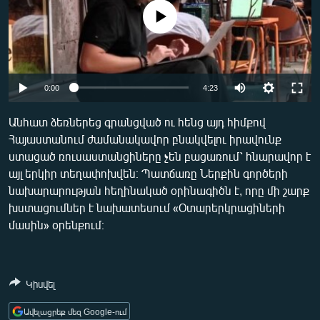
ՄԻՋԱԶԳԱՅԻՆ
No media source currently available
ՄՇԱԿՈՒՅԹ
ՍՊՈՐՏ
Auto
ՄԵԿՆԱԲԱՆՈՒԹՅՈՒՆ
0:00
4:23
240p
ՏՏ ԵՒ ԻՆՏԵՐՆԵՏ
Անհատ ձեռներեց գրանցված ու հենց այդ հիմքով
Հայաստանում ժամանակավոր բնակվելու իրավունք
360p
ԿՈՐՈՆԱՎԻՐՈՒՍ
ստացած ռուսաստանցիները չեն բացառում՝ հնարավոր է
480p
ԱՐԽԻՎ
Auto
240p
360p
480p
այլ երկիր տեղափոխվեն։ Պատճառը Ներքին գործերի
նախարարության հեղինակած օրինագիծն է, որը մի շարք
720p
ՏԵՍԱՆՅՈՒԹԵՐ
720p
1080p
խստացումներ է նախատեսում «Օտարերկրացիների
1080p
ԲԱՆԱՎԵՃ
մասին» օրենքում։
ՁԳՏԵԼՈՎ ԼԱՎԱԳՈՒՅՆԻՆ
ՓՈԴՔԱՍԹ
Կիսվել
Հայերեն
Ավելացրեք մեզ Google-ում