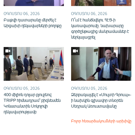
ՕԳՈՍՏՈՍ 06, 2026
ՕԳՈՍՏՈՍ 06, 2026
Բաքվի դատարանը մերժել է
Ո՞ւմ է հանձնվելու ՀԷՑ-ի
Արցախի ղեկավարների բողոքը
կառավարումը. նախարարը
գործընթացից մանրամասներ է
ներկայացրել
ՕԳՈՍՏՈՍ 05, 2026
ՕԳՈՍՏՈՍ 05, 2026
400 միլիոն դոլար բյուջեով
Ձերբակալվել է «Մուլտի Գրուպ»-
TRIPP հիմնադրամ՝ բիզնեսմեն
ի նախկին գլխավոր տնօրեն
Կոնստանտին Սոկոլովի
Սեդրակ Առուստամյանը
ղեկավարությամբ
Բոլոր հեռարձակումների արխիվը