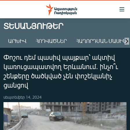
Մատչելիության
հղումներ
Անցնել
ՏԵՍԱՆՅՈՒԹԵՐ
հիմնական
ԱԶԱՏՈՒԹՅՈՒՆ TV
բովանդակությանը
ԱՐԽԻՎ
ՀՈԴՎԱԾՆԵՐ
ՀԱՂՈՐԴՄԱՆ ՄԱՍԻՆ
ՀԱՅԱՍՏԱՆ
Անցնել
հիմնական
ՔԱՂԱՔԱԿԱՆ
Փոշու դեմ պասիվ պայքար՝ ակտիվ
մենյուին
ԸՆՏՐՈՒԹՅՈՒՆՆԵՐ 2026
Որոնում
կառուցապատվող Երևանում. ինչո՞ւ
ԻՐԱՎՈՒՆՔ
շենքերը ծածկված չեն փոշեկլանիչ
ՀԱՍԱՐԱԿՈՒԹՅՈՒՆ
ցանցով
ՏՆՏԵՍՈՒԹՅՈՒՆ
սեպտեմբեր 14, 2024
ՂԱՐԱԲԱՂ
ՊԱՏԵՐԱԶՄԻ 6 ՇԱԲԱԹՆԵՐԸ
ՏԱՐԱԾԱՇՐՋԱՆ