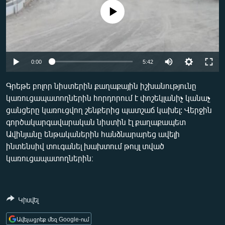
ՄԻՋԱԶԳԱՅԻՆ
No media source currently available
ՄՇԱԿՈՒՅԹ
ՍՊՈՐՏ
Auto
ՄԵԿՆԱԲԱՆՈՒԹՅՈՒՆ
0:00
5:42
240p
ՏՏ ԵՒ ԻՆՏԵՐՆԵՏ
Գրեթե բոլոր նիստերին քաղաքային իշխանությունը
կառուցապատողներին հորդորում է փոշեկլանիչ կանաչ
360p
ԿՈՐՈՆԱՎԻՐՈՒՍ
ցանցերը կառուցվող շենքերից պատշաճ կախել: Վերջին
480p
ԱՐԽԻՎ
Auto
240p
360p
480p
գործակարգավարական նիստին էլ քաղաքապետ
Ավինյանը ենթականերին հանձնարարեց ավելի
720p
ՏԵՍԱՆՅՈՒԹԵՐ
720p
1080p
ինտենսիվ տուգանել խախտում թույլ տված
1080p
ԲԱՆԱՎԵՃ
կառուցապատողներին։
ՁԳՏԵԼՈՎ ԼԱՎԱԳՈՒՅՆԻՆ
ՓՈԴՔԱՍԹ
Կիսվել
Հայերեն
Ավելացրեք մեզ Google-ում