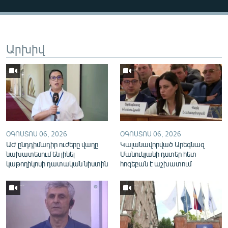
English
Русский
Արխիվ
ՀԵՏԵՎԵՔ ՄԵԶ
«Ազատության» բոլոր կայքերը
ՕԳՈՍՏՈՍ 06, 2026
ՕԳՈՍՏՈՍ 06, 2026
ԱԺ ընդդիմադիր ուժերը վաղը
Կալանավորված Արեգնազ
նախատեսում են լինել
Մանուկյանի դստեր հետ
կաթողիկոսի դատական նիստին
հոգեբան է աշխատում