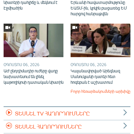
նիստերի դահլիճը և մեկնում է
Երևանի հավատարմությունը
Էջմիածին
ԵԱՏՄ-ին, կրկին բացառեց ԵՄ
հարցով հանրաքվեն
ՕԳՈՍՏՈՍ 06, 2026
ՕԳՈՍՏՈՍ 06, 2026
ԱԺ ընդդիմադիր ուժերը վաղը
Կալանավորված Արեգնազ
նախատեսում են լինել
Մանուկյանի դստեր հետ
կաթողիկոսի դատական նիստին
հոգեբան է աշխատում
Բոլոր հեռարձակումների արխիվը
ՏԵՍՆԵԼ TV ՀԱՂՈՐԴՈՒՄՆԵՐԸ
ՏԵՍՆԵԼ ՀԱՂՈՐԴՈՒՄՆԵՐԸ