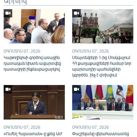
English
Русский
ՀԵՏԵՎԵՔ ՄԵԶ
ՕԳՈՍՏՈՍ 07, 2026
ՕԳՈՍՏՈՍ 07, 2026
Կաթողիկոսի գործով առաջին
Սեպտեմբերի 1-ից Մոսկվայում
դատական նիստն ավարտվեց
ՀՀ քաղաքացիների համար նոր
դատավորի ինքնաբացարկով
պարտադիր պահանջներ
«Ազատության» բոլոր կայքերը
կգործեն. ինչ է փոխվում
ՕԳՈՍՏՈՍ 07, 2026
ՕԳՈՍՏՈՍ 07, 2026
«Ուժեղ Հայաստան»-ը լքեց ԱԺ
Փաշինյանը վերահաստատեց