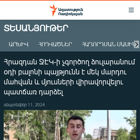
Մատչելիության
հղումներ
Անցնել
ՏԵՍԱՆՅՈՒԹԵՐ
հիմնական
ԱԶԱՏՈՒԹՅՈՒՆ TV
բովանդակությանը
ԱՐԽԻՎ
ՀՈԴՎԱԾՆԵՐ
ՀԱՂՈՐԴՄԱՆ ՄԱՍԻՆ
ՀԱՅԱՍՏԱՆ
Անցնել
հիմնական
ՔԱՂԱՔԱԿԱՆ
Հրազդան ՋԷԿ-ի չգործող ձուլարանում
մենյուին
ԸՆՏՐՈՒԹՅՈՒՆՆԵՐ 2026
Որոնում
օդի բալոնի պայթյունն է մեկ մարդու
ԻՐԱՎՈՒՆՔ
մահվան և մյուսների վիրավորվելու
ՀԱՍԱՐԱԿՈՒԹՅՈՒՆ
պատճառ դարձել
ՏՆՏԵՍՈՒԹՅՈՒՆ
սեպտեմբեր 11, 2024
ՂԱՐԱԲԱՂ
ՊԱՏԵՐԱԶՄԻ 6 ՇԱԲԱԹՆԵՐԸ
ՏԱՐԱԾԱՇՐՋԱՆ