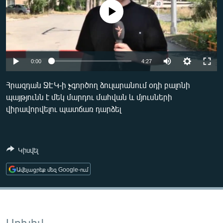
ՄԻՋԱԶԳԱՅԻՆ
No media source currently available
ՄՇԱԿՈՒՅԹ
ՍՊՈՐՏ
Auto
ՄԵԿՆԱԲԱՆՈՒԹՅՈՒՆ
0:00
4:27
240p
ՏՏ ԵՒ ԻՆՏԵՐՆԵՏ
Հրազդան ՋԷԿ-ի չգործող ձուլարանում օդի բալոնի
պայթյունն է մեկ մարդու մահվան և մյուսների
360p
ԿՈՐՈՆԱՎԻՐՈՒՍ
վիրավորվելու պատճառ դարձել
480p
ԱՐԽԻՎ
Auto
240p
360p
480p
720p
ՏԵՍԱՆՅՈՒԹԵՐ
720p
1080p
Կիսվել
1080p
ԲԱՆԱՎԵՃ
ՁԳՏԵԼՈՎ ԼԱՎԱԳՈՒՅՆԻՆ
Ավելացրեք մեզ Google-ում
ՓՈԴՔԱՍԹ
Հայերեն
Արխիվ