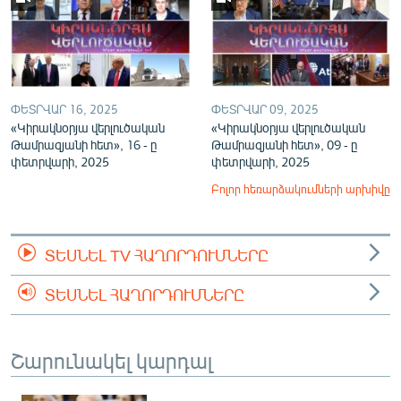
ՓԵՏՐՎԱՐ 16, 2025
ՓԵՏՐՎԱՐ 09, 2025
«Կիրակնօրյա վերլուծական
«Կիրակնօրյա վերլուծական
Թամրազյանի հետ», 16 - ը
Թամրազյանի հետ», 09 - ը
փետրվարի, 2025
փետրվարի, 2025
Բոլոր հեռարձակումների արխիվը
ՏԵՍՆԵԼ TV ՀԱՂՈՐԴՈՒՄՆԵՐԸ
ՏԵՍՆԵԼ ՀԱՂՈՐԴՈՒՄՆԵՐԸ
Շարունակել կարդալ