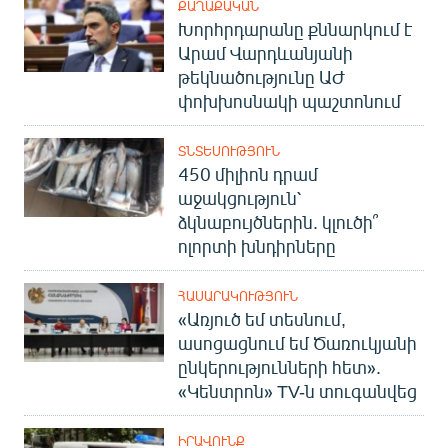
ՔԱՂԱՔԱԿԱՆ
Խորհրդարանը քննարկում է
Արամ Վարդևանյանի
թեկնածությունը ԱԺ
փոխխոսնակի պաշտոնում
ՏՆՏԵՍՈՒԹՅՈՒՆ
450 միլիոն դրամ
աջակցություն՝
ձկնաբույծներին. կլուծի՞
ոլորտի խնդիրները
ՀԱՍԱՐԱԿՈՒԹՅՈՒՆ
«Առյուծ եմ տեսնում,
ասոցացնում եմ Ծառուկյանի
ընկերությունների հետ».
«Կենտրոն» TV-ն տուգանվեց
ԻՐԱՎՈՒՆՔ