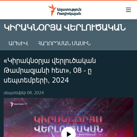
Մատչելիության
հղումներ
Անցնել
ԿԻՐԱԿՆՕՐՅԱ ՎԵՐԼՈՒԾԱԿԱՆ
հիմնական
ԱԶԱՏՈՒԹՅՈՒՆ TV
բովանդակությանը
ԱՐԽԻՎ
ՀԱՂՈՐԴՄԱՆ ՄԱՍԻՆ
ՀԱՅԱՍՏԱՆ
Անցնել
հիմնական
ՔԱՂԱՔԱԿԱՆ
«Կիրակնօրյա վերլուծական
մենյուին
ԸՆՏՐՈՒԹՅՈՒՆՆԵՐ 2026
Որոնում
Թամրազյանի հետ», 08 - ը
ԻՐԱՎՈՒՆՔ
սեպտեմբերի, 2024
ՀԱՍԱՐԱԿՈՒԹՅՈՒՆ
սեպտեմբեր 08, 2024
ՏՆՏԵՍՈՒԹՅՈՒՆ
ՂԱՐԱԲԱՂ
ՊԱՏԵՐԱԶՄԻ 6 ՇԱԲԱԹՆԵՐԸ
ՏԱՐԱԾԱՇՐՋԱՆ
No media source currently available