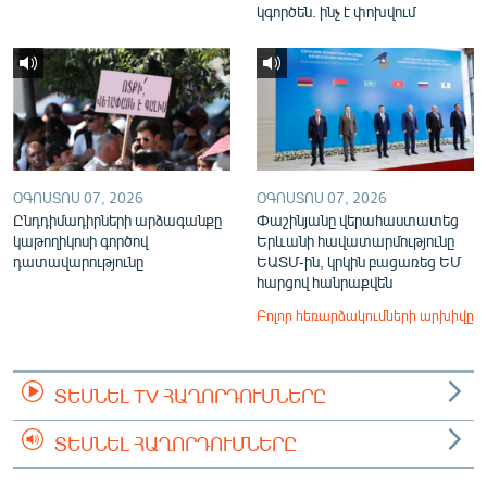
կգործեն. ինչ է փոխվում
ՕԳՈՍՏՈՍ 07, 2026
ՕԳՈՍՏՈՍ 07, 2026
Ընդդիմադիրների արձագանքը
Փաշինյանը վերահաստատեց
կաթողիկոսի գործով
Երևանի հավատարմությունը
դատավարությունը
ԵԱՏՄ-ին, կրկին բացառեց ԵՄ
հարցով հանրաքվեն
Բոլոր հեռարձակումների արխիվը
ՏԵՍՆԵԼ TV ՀԱՂՈՐԴՈՒՄՆԵՐԸ
ՏԵՍՆԵԼ ՀԱՂՈՐԴՈՒՄՆԵՐԸ