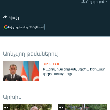
Ուղիղ հղում
ՄԻՋԱԶԳԱՅԻՆ
ՄՇԱԿՈՒՅԹ
Կիսվել
ՍՊՈՐՏ
Ավելացրեք մեզ Google-ում
ՄԵԿՆԱԲԱՆՈՒԹՅՈՒՆ
ՏՏ ԵՒ ԻՆՏԵՐՆԵՏ
ԿՈՐՈՆԱՎԻՐՈՒՍ
Առնչվող թեմաներով
ԱՐԽԻՎ
ՀԱՅԱՍՏԱՆ
ՏԵՍԱՆՅՈՒԹԵՐ
Բաքուն, ըստ էության, մերժում է Երևանի
վերջին առաջարկը
ԲԱՆԱՎԵՃ
ՁԳՏԵԼՈՎ ԼԱՎԱԳՈՒՅՆԻՆ
ՓՈԴՔԱՍԹ
Արխիվ
Հայերեն