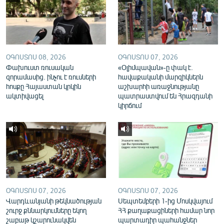
English
Русский
ՀԵՏԵՎԵՔ ՄԵԶ
ՕԳՈՍՏՈՍ 08, 2026
ՕԳՈՍՏՈՍ 07, 2026
Փախուստ ռուսական
«Օլիմպավան»-ը փակ է.
զորամասից. ինչու է ռուսների
հավաքականի մարզիկներն
հոսքը Հայաստան կրկին
աշխարհի առաջնությանը
ակտիվացել
պատրաստվում են Հրազդանի
կիրճում
«Ազատության» բոլոր կայքերը
ՕԳՈՍՏՈՍ 07, 2026
ՕԳՈՍՏՈՍ 07, 2026
Վարդևանյանի թեկնածության
Սեպտեմբերի 1-ից Մոսկվայում
շուրջ քննարկումները եկող
ՀՀ քաղաքացիների համար նոր
շաբաթ կշարունակվեն
պարտադիր պահանջներ