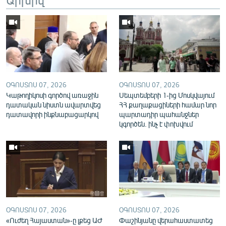
English
Русский
ՀԵՏԵՎԵՔ ՄԵԶ
ՕԳՈՍՏՈՍ 07, 2026
ՕԳՈՍՏՈՍ 07, 2026
Կաթողիկոսի գործով առաջին
Սեպտեմբերի 1-ից Մոսկվայում
դատական նիստն ավարտվեց
ՀՀ քաղաքացիների համար նոր
դատավորի ինքնաբացարկով
պարտադիր պահանջներ
«Ազատության» բոլոր կայքերը
կգործեն. ինչ է փոխվում
ՕԳՈՍՏՈՍ 07, 2026
ՕԳՈՍՏՈՍ 07, 2026
«Ուժեղ Հայաստան»-ը լքեց ԱԺ
Փաշինյանը վերահաստատեց