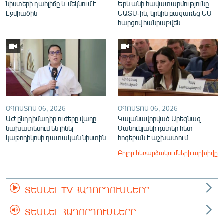
նիստերի դահլիճը և մեկնում է
Երևանի հավատարմությունը
Էջմիածին
ԵԱՏՄ-ին, կրկին բացառեց ԵՄ
հարցով հանրաքվեն
ՕԳՈՍՏՈՍ 06, 2026
ՕԳՈՍՏՈՍ 06, 2026
ԱԺ ընդդիմադիր ուժերը վաղը
Կալանավորված Արեգնազ
նախատեսում են լինել
Մանուկյանի դստեր հետ
կաթողիկոսի դատական նիստին
հոգեբան է աշխատում
Բոլոր հեռարձակումների արխիվը
ՏԵՍՆԵԼ TV ՀԱՂՈՐԴՈՒՄՆԵՐԸ
ՏԵՍՆԵԼ ՀԱՂՈՐԴՈՒՄՆԵՐԸ