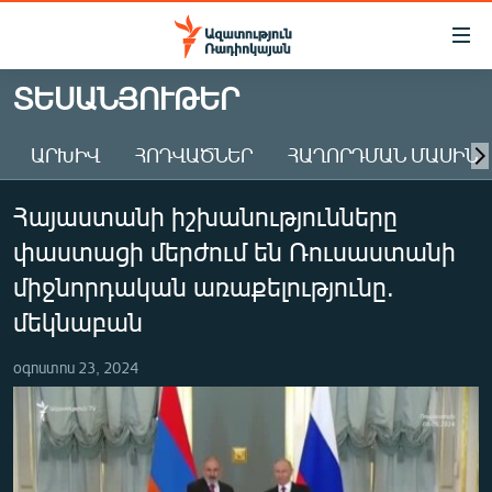
Մատչելիության
հղումներ
Անցնել
ՏԵՍԱՆՅՈՒԹԵՐ
հիմնական
ԱԶԱՏՈՒԹՅՈՒՆ TV
բովանդակությանը
ԱՐԽԻՎ
ՀՈԴՎԱԾՆԵՐ
ՀԱՂՈՐԴՄԱՆ ՄԱՍԻՆ
ՀԱՅԱՍՏԱՆ
Անցնել
հիմնական
ՔԱՂԱՔԱԿԱՆ
Հայաստանի իշխանությունները
մենյուին
ԸՆՏՐՈՒԹՅՈՒՆՆԵՐ 2026
Որոնում
փաստացի մերժում են Ռուսաստանի
ԻՐԱՎՈՒՆՔ
միջնորդական առաքելությունը.
ՀԱՍԱՐԱԿՈՒԹՅՈՒՆ
մեկնաբան
ՏՆՏԵՍՈՒԹՅՈՒՆ
օգոստոս 23, 2024
ՂԱՐԱԲԱՂ
ՊԱՏԵՐԱԶՄԻ 6 ՇԱԲԱԹՆԵՐԸ
ՏԱՐԱԾԱՇՐՋԱՆ