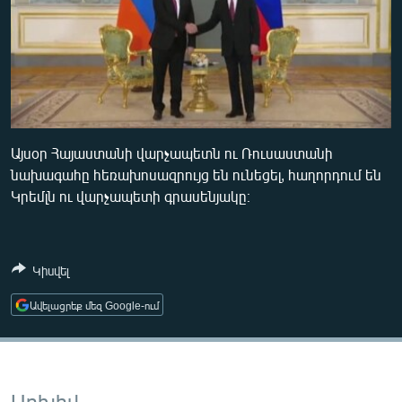
ՄԻՋԱԶԳԱՅԻՆ
No media source currently available
ՄՇԱԿՈՒՅԹ
ՍՊՈՐՏ
ՄԵԿՆԱԲԱՆՈՒԹՅՈՒՆ
ՏՏ ԵՒ ԻՆՏԵՐՆԵՏ
0:00
0:03:56
Այսօր Հայաստանի վարչապետն ու Ռուսաստանի
նախագահը հեռախոսազրույց են ունեցել, հաղորդում են
ԿՈՐՈՆԱՎԻՐՈՒՍ
Կրեմլն ու վարչապետի գրասենյակը։
ԱՐԽԻՎ
ՏԵՍԱՆՅՈՒԹԵՐ
Կիսվել
ԲԱՆԱՎԵՃ
ՁԳՏԵԼՈՎ ԼԱՎԱԳՈՒՅՆԻՆ
Ավելացրեք մեզ Google-ում
ՓՈԴՔԱՍԹ
Հայերեն
Արխիվ