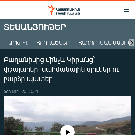
Մատչելիության
հղումներ
Անցնել
ՏԵՍԱՆՅՈՒԹԵՐ
հիմնական
ԱԶԱՏՈՒԹՅՈՒՆ TV
բովանդակությանը
ԱՐԽԻՎ
ՀՈԴՎԱԾՆԵՐ
ՀԱՂՈՐԴՄԱՆ ՄԱՍԻՆ
ՀԱՅԱՍՏԱՆ
Անցնել
հիմնական
ՔԱՂԱՔԱԿԱՆ
Բաղանիսից մինչև Կիրանց՝
մենյուին
ԸՆՏՐՈՒԹՅՈՒՆՆԵՐ 2026
Որոնում
փշալարեր, սահմանային սյուներ ու
ԻՐԱՎՈՒՆՔ
բարձր պատեր
ՀԱՍԱՐԱԿՈՒԹՅՈՒՆ
օգոստոս 20, 2024
ՏՆՏԵՍՈՒԹՅՈՒՆ
ՂԱՐԱԲԱՂ
ՊԱՏԵՐԱԶՄԻ 6 ՇԱԲԱԹՆԵՐԸ
ՏԱՐԱԾԱՇՐՋԱՆ
No media source currently available