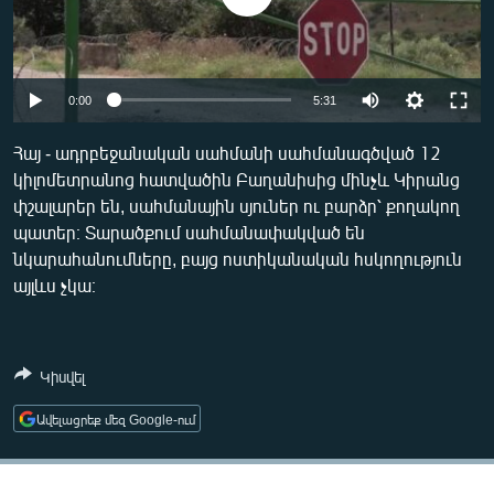
ՄԻՋԱԶԳԱՅԻՆ
ՄՇԱԿՈՒՅԹ
ՍՊՈՐՏ
Auto
0:00
5:31
ՄԵԿՆԱԲԱՆՈՒԹՅՈՒՆ
240p
Հայ - ադրբեջանական սահմանի սահմանագծված 12
ՏՏ ԵՒ ԻՆՏԵՐՆԵՏ
կիլոմետրանոց հատվածին Բաղանիսից մինչև Կիրանց
360p
փշալարեր են, սահմանային սյուներ ու բարձր՝ քողակող
ԿՈՐՈՆԱՎԻՐՈՒՍ
480p
Auto
240p
360p
480p
պատեր։ Տարածքում սահմանափակված են
ԱՐԽԻՎ
նկարահանումները, բայց ոստիկանական հսկողություն
720p
720p
1080p
այլևս չկա։
ՏԵՍԱՆՅՈՒԹԵՐ
1080p
ԲԱՆԱՎԵՃ
ՁԳՏԵԼՈՎ ԼԱՎԱԳՈՒՅՆԻՆ
Կիսվել
ՓՈԴՔԱՍԹ
Ավելացրեք մեզ Google-ում
Հայերեն