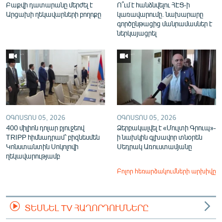
Բաքվի դատարանը մերժել է
Ո՞ւմ է հանձնվելու ՀԷՑ-ի
Արցախի ղեկավարների բողոքը
կառավարումը. նախարարը
գործընթացից մանրամասներ է
ներկայացրել
ՕԳՈՍՏՈՍ 05, 2026
ՕԳՈՍՏՈՍ 05, 2026
400 միլիոն դոլար բյուջեով
Ձերբակալվել է «Մուլտի Գրուպ»-
TRIPP հիմնադրամ՝ բիզնեսմեն
ի նախկին գլխավոր տնօրեն
Կոնստանտին Սոկոլովի
Սեդրակ Առուստամյանը
ղեկավարությամբ
Բոլոր հեռարձակումների արխիվը
ՏԵՍՆԵԼ TV ՀԱՂՈՐԴՈՒՄՆԵՐԸ