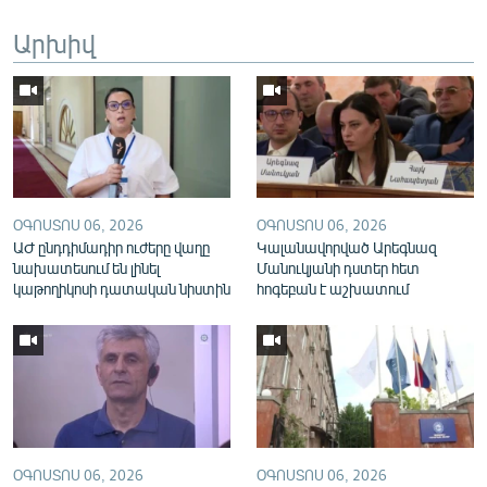
English
Արխիվ
Русский
ՀԵՏԵՎԵՔ ՄԵԶ
ՕԳՈՍՏՈՍ 06, 2026
ՕԳՈՍՏՈՍ 06, 2026
ԱԺ ընդդիմադիր ուժերը վաղը
Կալանավորված Արեգնազ
«Ազատության» բոլոր կայքերը
նախատեսում են լինել
Մանուկյանի դստեր հետ
կաթողիկոսի դատական նիստին
հոգեբան է աշխատում
ՕԳՈՍՏՈՍ 06, 2026
ՕԳՈՍՏՈՍ 06, 2026