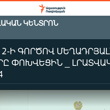
ՎԱԿԱՆ ԿԵՆՏՐՈՆ
12-Ի ԳՈՐԾՈՎ ՄԵՂԱԴՐՅ
ՐԸ ՓՈԽՎԵՑԻՆ _ ԼՐԱՏՎԱ
4