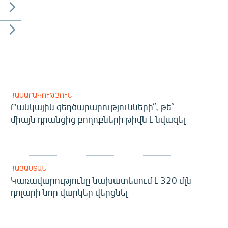
ՀԱՍԱՐԱԿՈՒԹՅՈՒՆ
Բանկային զեղծարարությունների՞, թե՞
միայն դրանցից բողոքների թիվն է նվազել
ՀԱՅԱՍՏԱՆ
Կառավարությունը նախատեսում է 320 մլն
դոլարի նոր վարկեր վերցնել