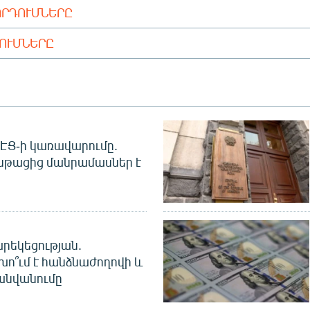
ՈՐԴՈՒՄՆԵՐԸ
ԴՈՒՄՆԵՐԸ
 ՀԷՑ-ի կառավարումը.
նթացից մանրամասներ է
րեկեցության.
խո՞ւմ է հանձնաժողովի և
անվանումը