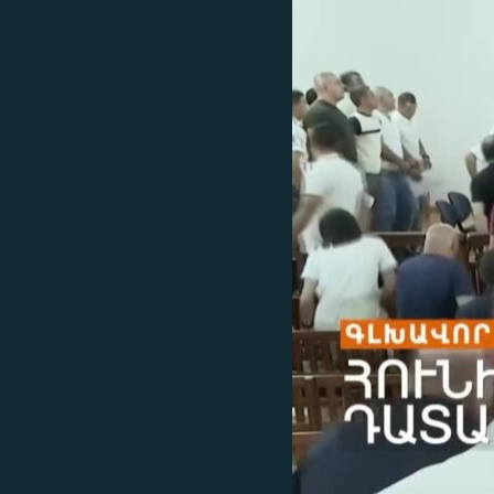
ՄԻՋԱԶԳԱՅԻՆ
ՄՇԱԿՈՒՅԹ
ՍՊՈՐՏ
ՄԵԿՆԱԲԱՆՈՒԹՅՈՒՆ
ՏՏ ԵՒ ԻՆՏԵՐՆԵՏ
ԿՈՐՈՆԱՎԻՐՈՒՍ
ԱՐԽԻՎ
ՏԵՍԱՆՅՈՒԹԵՐ
ԲԱՆԱՎԵՃ
ՁԳՏԵԼՈՎ ԼԱՎԱԳՈՒՅՆԻՆ
ՓՈԴՔԱՍԹ