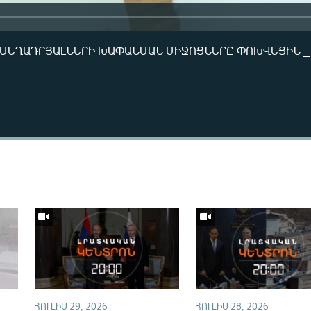
Վ ՄԵՂԱԴՐՅԱԼՆԵՐԻ ԽԱՓԱՆՄԱՆ ՄԻՋՈՑՆԵՐԸ ՓՈԽՎԵՑԻՆ _
Auto
240p
360p
720p
ՀՈՒԼԻՍ 29, 2026
ՀՈՒԼԻՍ 28, 2026