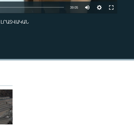
Auto
39:05
240p
 ԼՐԱՏՎԱԿԱՆ
EMBED
360p
480p
720p
480p