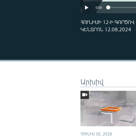
0:00
ՀՈՒՆԻՍԻ 12-Ի ԳՈՐԾՈ
ԿԵՆՏՐՈՆ 12.08.2024
Արխիվ
ՀՈՒԼԻՍ 30, 2026