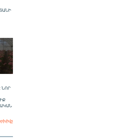
ՏԱՆԻ
 ՆՈՐ
ԻՔ
ՎԱԿԱՆ
արխիվը