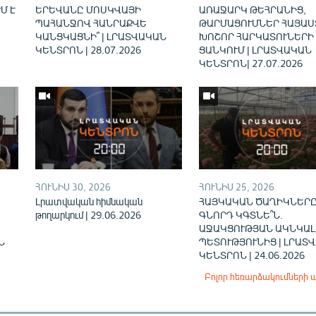
Մ Է
ԵՐԵՎԱՆԸ ՄՈՍԿՎԱՅԻ
ԱՌԱՋԱՐԿ ԹԵՀՐԱՆԻՑ,
ՊԱՀԱՆՋՈՎ ՀԱՆՐԱՔՎԵ
ԹԱՐՄԱՑՈՒՄՆԵՐ ՀԱՅԱՍ
ԿԱՆՑԿԱՑՆԻ՞ | ԼՐԱՏՎԱԿԱՆ
ԽՈՇՈՐ ՀԱՐԿԱՏՈՒՆԵՐԻ
ԿԵՆՏՐՈՆ | 28.07.2026
ՑԱՆԿՈՒՄ | ԼՐԱՏՎԱԿԱՆ
ԿԵՆՏՐՈՆ| 27.07.2026
ՀՈՒՆԻՍ 30, 2026
ՀՈՒՆԻՍ 25, 2026
Լրատվական հիմնական
ՀԱՅԿԱԿԱՆ ԾԱՂԻԿՆԵՐԸ
թողարկում | 29.06.2026
ԳՆՈՐԴ ԿԳՏՆԵ՞Ն.
ԱՋԱԿՑՈՒԹՅԱՆ ԱԿՆԿԱԼ
Ն
ՊԵՏՈՒԹՅՈՒՆԻՑ | ԼՐԱՏ
ԿԵՆՏՐՈՆ | 24.06.2026
Բոլոր հեռարձակումների 