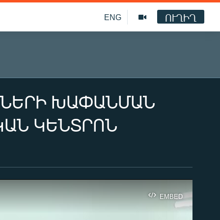
ՈՒՂԻՂ
ENG
ԱԼՆԵՐԻ ԽԱՓԱՆՄԱՆ
ԿԱՆ ԿԵՆՏՐՈՆ
EMBED