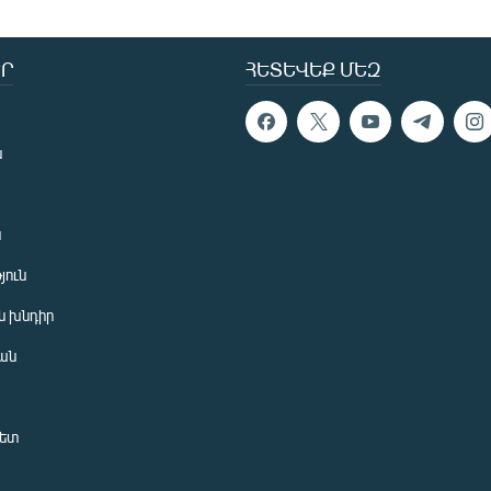
Ր
ՀԵՏԵՎԵՔ ՄԵԶ
ն
ն
յուն
 խնդիր
ան
նետ