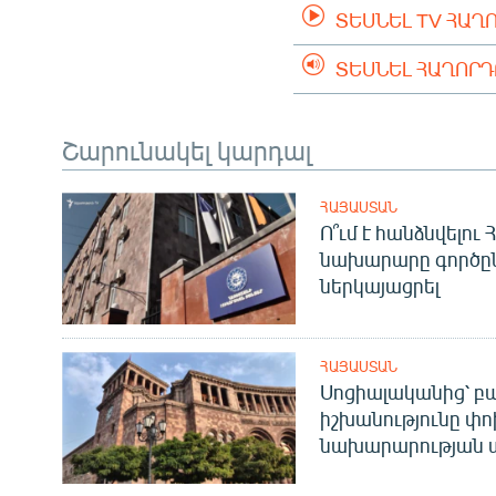
ՏԵՍՆԵԼ TV ՀԱՂ
ՏԵՍՆԵԼ ՀԱՂՈՐ
Շարունակել կարդալ
ՀԱՅԱՍՏԱՆ
Ո՞ւմ է հանձնվելու
նախարարը գործը
ներկայացրել
ՀԱՅԱՍՏԱՆ
Սոցիալականից՝ բա
իշխանությունը փո
նախարարության 