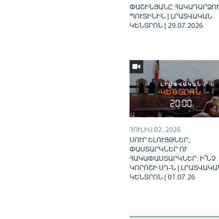
ՓԱՇԻՆՅԱՆԸ ՀԱԿԱԴԱՐՁՈՒ
ՊՈՒՏԻՆԻՆ | ԼՐԱՏՎԱԿԱՆ
ԿԵՆՏՐՈՆ | 29.07.2026
ՀՈՒԼԻՍ 02, 2026
ՍՈՒՐ ԵԼՈՒՅԹՆԵՐ,
ՓԱՍՏԱՐԿՆԵՐ ՈՒ
ՀԱԿԱՓԱՍՏԱՐԿՆԵՐ. Ի՞ՆՉ
ԿՈՐՈՇԻ ՍԴ-Ն | ԼՐԱՏՎԱԿԱ
ԿԵՆՏՐՈՆ | 01.07.26