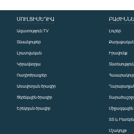
ՄՈՒԼՏԻՄԵԴԻԱ
ԲԱԺԻՆՆԵ
Ազատություն TV
Լուրեր
Տեսանյութեր
Քաղաքակա
Լրատվական
Իրավունք
Կիրակնօրյա
Տնտեսությու
Ռադիոծրագրեր
Հասարակութ
Առավոտյան ծրագիր
Ղարաբաղյան
Ցերեկային ծրագիր
Տարածաշրջ
Հայերեն
Երեկոյան ծրագիր
Միջազգային
English
ՏՏ և Ինտեր
Русский
Մշակույթ