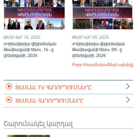
ՓԵՏՐՎԱՐ 16, 2025
ՓԵՏՐՎԱՐ 09, 2025
«Կիրակնօրյա վերլուծական
«Կիրակնօրյա վերլուծական
Թամրազյանի հետ», 16 - ը
Թամրազյանի հետ», 09 - ը
փետրվարի, 2025
փետրվարի, 2025
Բոլոր հեռարձակումների արխիվը
ՏԵՍՆԵԼ TV ՀԱՂՈՐԴՈՒՄՆԵՐԸ
ՏԵՍՆԵԼ ՀԱՂՈՐԴՈՒՄՆԵՐԸ
Շարունակել կարդալ