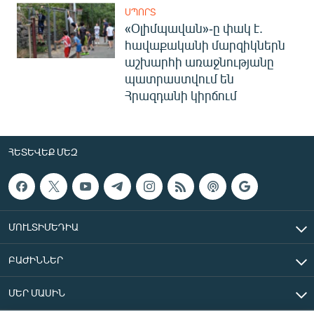
ՍՊՈՐՏ
«Օլիմպավան»-ը փակ է.
հավաքականի մարզիկներն
աշխարհի առաջնությանը
պատրաստվում են
Հրազդանի կիրճում
ՀԵՏԵՎԵՔ ՄԵԶ
ՄՈՒԼՏԻՄԵԴԻԱ
ԲԱԺԻՆՆԵՐ
ՄԵՐ ՄԱՍԻՆ