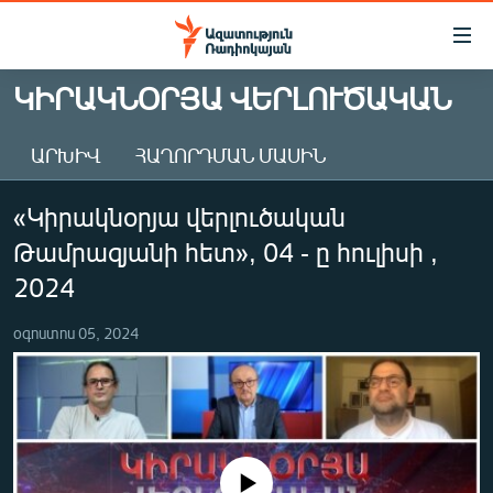
Մատչելիության
հղումներ
Անցնել
ԿԻՐԱԿՆՕՐՅԱ ՎԵՐԼՈՒԾԱԿԱՆ
հիմնական
ԱԶԱՏՈՒԹՅՈՒՆ TV
բովանդակությանը
ԱՐԽԻՎ
ՀԱՂՈՐԴՄԱՆ ՄԱՍԻՆ
ՀԱՅԱՍՏԱՆ
Անցնել
հիմնական
ՔԱՂԱՔԱԿԱՆ
«Կիրակնօրյա վերլուծական
մենյուին
ԸՆՏՐՈՒԹՅՈՒՆՆԵՐ 2026
Որոնում
Թամրազյանի հետ», 04 - ը հուլիսի ,
ԻՐԱՎՈՒՆՔ
2024
ՀԱՍԱՐԱԿՈՒԹՅՈՒՆ
օգոստոս 05, 2024
ՏՆՏԵՍՈՒԹՅՈՒՆ
ՂԱՐԱԲԱՂ
ՊԱՏԵՐԱԶՄԻ 6 ՇԱԲԱԹՆԵՐԸ
ՏԱՐԱԾԱՇՐՋԱՆ
No media source currently available