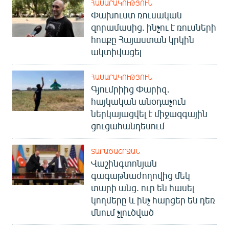
ՀԱՍԱՐԱԿՈՒԹՅՈՒՆ
Փախուստ ռուսական
զորամասից. ինչու է ռուսների
հոսքը Հայաստան կրկին
ակտիվացել
ՀԱՍԱՐԱԿՈՒԹՅՈՒՆ
Գյումրիից Փարիզ․
հայկական անօդաչուն
ներկայացվել է միջազգային
ցուցահանդեսում
ՏԱՐԱԾԱՇՐՋԱՆ
Վաշինգտոնյան
գագաթնաժողովից մեկ
տարի անց. ուր են հասել
կողմերը և ինչ հարցեր են դեռ
մնում չլուծված