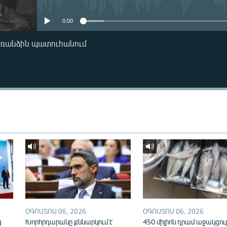
0:00
առանձին պատուհանում
ՕԳՈՍՏՈՍ 06, 2026
ՕԳՈՍՏՈՍ 06, 2026
ց
Խորհրդարանը քննարկում է
450 միլիոն դրամ աջակցութ