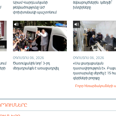
Արամ Վարդևանյանի
ձկնաբույծներին. կմեղմի՞
Մ
թեկնածությունը ԱԺ
խնդիրները
փոխխոսնակի պաշտոնում
ՕԳՈՍՏՈՍ 06, 2026
ՕԳՈՍՏՈՍ 06, 2026
նում
Ծառուկյանին նոր՝ 3-րդ
«Սա քաղաքական
ների
մեղադրանքն է առաջադրվել
դատավորություն է». Բաք
դատարանը մերժել է 15 հա
գերիների բողոքը
Բոլոր հեռարձակումների 
ՈՐԴՈՒՄՆԵՐԸ