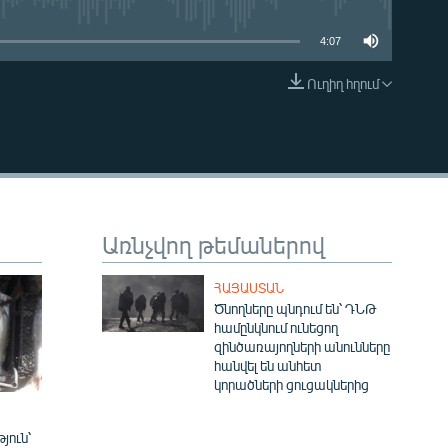
4:07
Ուղիղ հղում
EMBED
Առնչվող թեմաներով
ՀԱՅԱՍՏԱՆ
Ծնողները պնդում են՝ ԴՆԹ
համընկնում ունեցող
զինծառայողների անունները
հանվել են անհետ
կորածների ցուցակներից
յուն՝