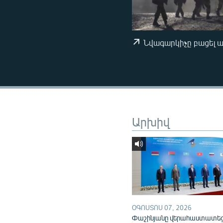
ՄԻՋԱԶԳԱՅԻՆ
ՄՇԱԿՈՒՅԹ
ՍՊՈՐՏ
Նվագարկիչը բացել 
ՄԵԿՆԱԲԱՆՈՒԹՅՈՒՆ
ՏՏ ԵՒ ԻՆՏԵՐՆԵՏ
ԿՈՐՈՆԱՎԻՐՈՒՍ
ԱՐԽԻՎ
Արխիվ
ՏԵՍԱՆՅՈՒԹԵՐ
ԲԱՆԱՎԵՃ
ՁԳՏԵԼՈՎ ԼԱՎԱԳՈՒՅՆԻՆ
ՓՈԴՔԱՍԹ
ՕԳՈՍՏՈՍ 07, 2026
Փաշինյանը վերահաստատե