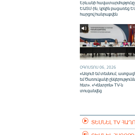
Երևանի հավատարմությունը
ԵԱՏՄ-ին, կրկին բացառեց Ե
հարցով հանրաքվեն
ՕԳՈՍՏՈՍ 06, 2026
«Առյուծ եմ տեսնում, ասոցաց
եմ Ծառուկյանի ընկերություն
հետ». «Կենտրոն» TV-ն
տուգանվեց
ՏԵՍՆԵԼ TV ՀԱՂ