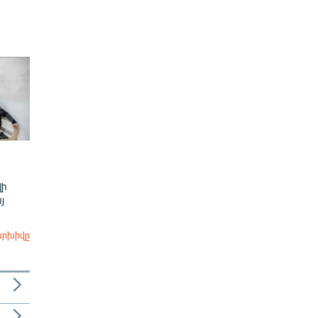
վի
յ
արխիվը