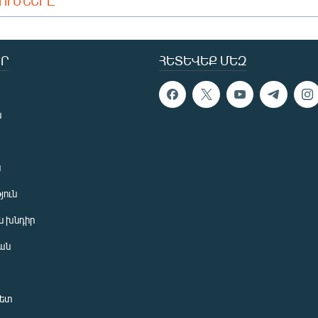
ԴՈՒՄՆԵՐԸ
Ր
ՀԵՏԵՎԵՔ ՄԵԶ
ն
ն
յուն
 խնդիր
ան
նետ