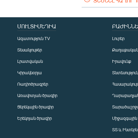
ՏԵՍՆԵԼ ՀԱՂՈՐ
ՄՈՒԼՏԻՄԵԴԻԱ
ԲԱԺԻՆՆԵ
Ազատություն TV
Լուրեր
Տեսանյութեր
Քաղաքակա
Լրատվական
Իրավունք
Կիրակնօրյա
Տնտեսությու
Ռադիոծրագրեր
Հասարակութ
Առավոտյան ծրագիր
Ղարաբաղյան
Ցերեկային ծրագիր
Տարածաշրջ
Հայերեն
Երեկոյան ծրագիր
Միջազգային
English
ՏՏ և Ինտեր
Русский