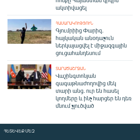
հոսքը Հայաստան կրկին
ակտիվացել
ՀԱՍԱՐԱԿՈՒԹՅՈՒՆ
Գյումրիից Փարիզ․
հայկական անօդաչուն
ներկայացվել է միջազգային
ցուցահանդեսում
ՏԱՐԱԾԱՇՐՋԱՆ
Վաշինգտոնյան
գագաթնաժողովից մեկ
տարի անց. ուր են հասել
կողմերը և ինչ հարցեր են դեռ
մնում չլուծված
ՀԵՏԵՎԵՔ ՄԵԶ