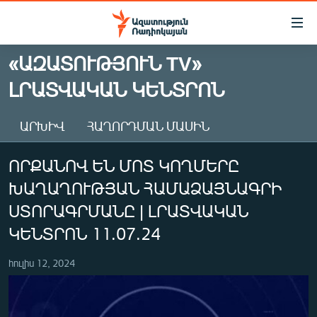
Մատչելիության
հղումներ
Անցնել
«ԱԶԱՏՈՒԹՅՈՒՆ TV»
հիմնական
ԱԶԱՏՈՒԹՅՈՒՆ TV
ԼՐԱՏՎԱԿԱՆ ԿԵՆՏՐՈՆ
բովանդակությանը
ՀԱՅԱՍՏԱՆ
Անցնել
հիմնական
ՔԱՂԱՔԱԿԱՆ
ԱՐԽԻՎ
ՀԱՂՈՐԴՄԱՆ ՄԱՍԻՆ
մենյուին
ԸՆՏՐՈՒԹՅՈՒՆՆԵՐ 2026
Որոնում
ՈՐՔԱՆՈՎ ԵՆ ՄՈՏ ԿՈՂՄԵՐԸ
ԻՐԱՎՈՒՆՔ
ԽԱՂԱՂՈՒԹՅԱՆ ՀԱՄԱՁԱՅՆԱԳՐԻ
ՀԱՍԱՐԱԿՈՒԹՅՈՒՆ
ՍՏՈՐԱԳՐՄԱՆԸ | ԼՐԱՏՎԱԿԱՆ
ՏՆՏԵՍՈՒԹՅՈՒՆ
ԿԵՆՏՐՈՆ 11.07.24
ՂԱՐԱԲԱՂ
հուլիս 12, 2024
ՊԱՏԵՐԱԶՄԻ 6 ՇԱԲԱԹՆԵՐԸ
ՏԱՐԱԾԱՇՐՋԱՆ