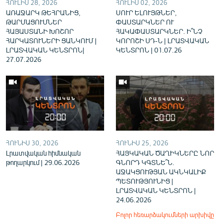
ՀՈՒԼԻՍ 28, 2026
ՀՈՒԼԻՍ 02, 2026
ԱՌԱՋԱՐԿ ԹԵՀՐԱՆԻՑ,
ՍՈՒՐ ԵԼՈՒՅԹՆԵՐ,
ԹԱՐՄԱՑՈՒՄՆԵՐ
ՓԱՍՏԱՐԿՆԵՐ ՈՒ
ՀԱՅԱՍՏԱՆԻ ԽՈՇՈՐ
ՀԱԿԱՓԱՍՏԱՐԿՆԵՐ. Ի՞ՆՉ
ՀԱՐԿԱՏՈՒՆԵՐԻ ՑԱՆԿՈՒՄ |
ԿՈՐՈՇԻ ՍԴ-Ն | ԼՐԱՏՎԱԿԱՆ
ԼՐԱՏՎԱԿԱՆ ԿԵՆՏՐՈՆ|
ԿԵՆՏՐՈՆ | 01.07.26
27.07.2026
ՀՈՒՆԻՍ 30, 2026
ՀՈՒՆԻՍ 25, 2026
Լրատվական հիմնական
ՀԱՅԿԱԿԱՆ ԾԱՂԻԿՆԵՐԸ ՆՈՐ
թողարկում | 29.06.2026
ԳՆՈՐԴ ԿԳՏՆԵ՞Ն.
ԱՋԱԿՑՈՒԹՅԱՆ ԱԿՆԿԱԼԻՔ
ՊԵՏՈՒԹՅՈՒՆԻՑ |
ԼՐԱՏՎԱԿԱՆ ԿԵՆՏՐՈՆ |
24.06.2026
Բոլոր հեռարձակումների արխիվը