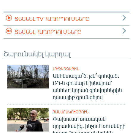
ՏԵՍՆԵԼ TV ՀԱՂՈՐԴՈՒՄՆԵՐԸ
ՏԵՍՆԵԼ ՀԱՂՈՐԴՈՒՄՆԵՐԸ
Շարունակել կարդալ
ՄԻՋԱԶԳԱՅԻՆ
Անհետացա՞ծ, թե՞ զոհված․
ՌԴ-ն գումար է խնայում՝
անհետ կորած զինվորներին
դասալիք գրանցելով
ՀԱՍԱՐԱԿՈՒԹՅՈՒՆ
Փախուստ ռուսական
զորամասից. ինչու է ռուսների