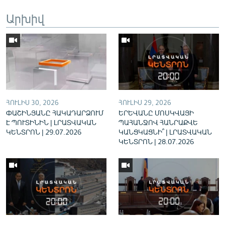
English
Արխիվ
Русский
ՀԵՏԵՎԵՔ ՄԵԶ
ՀՈՒԼԻՍ 30, 2026
ՀՈՒԼԻՍ 29, 2026
ՓԱՇԻՆՅԱՆԸ ՀԱԿԱԴԱՐՁՈՒՄ
ԵՐԵՎԱՆԸ ՄՈՍԿՎԱՅԻ
«Ազատության» բոլոր կայքերը
Է ՊՈՒՏԻՆԻՆ | ԼՐԱՏՎԱԿԱՆ
ՊԱՀԱՆՋՈՎ ՀԱՆՐԱՔՎԵ
ԿԵՆՏՐՈՆ | 29.07.2026
ԿԱՆՑԿԱՑՆԻ՞ | ԼՐԱՏՎԱԿԱՆ
ԿԵՆՏՐՈՆ | 28.07.2026