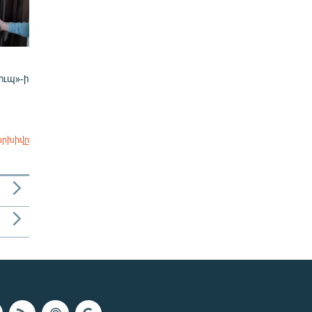
ուպ»-ի
արխիվը