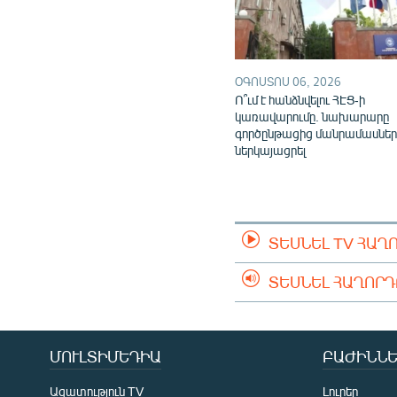
ՕԳՈՍՏՈՍ 06, 2026
Ո՞ւմ է հանձնվելու ՀԷՑ-ի
կառավարումը. նախարարը
գործընթացից մանրամասներ
ներկայացրել
ՏԵՍՆԵԼ TV ՀԱՂ
ՏԵՍՆԵԼ ՀԱՂՈՐ
ՄՈՒԼՏԻՄԵԴԻԱ
ԲԱԺԻՆՆԵ
Ազատություն TV
Լուրեր