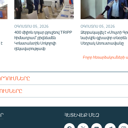
ՕԳՈՍՏՈՍ 05, 2026
ՕԳՈՍՏՈՍ 05, 2026
400 միլիոն դոլար բյուջեով TRIPP
Ձերբակալվել է «Մուլտի Գր
հիմնադրամ՝ բիզնեսմեն
նախկին գլխավոր տնօրեն
 է
Կոնստանտին Սոկոլովի
Սեդրակ Առուստամյանը
ղեկավարությամբ
Բոլոր հեռարձակումների 
ՈՐԴՈՒՄՆԵՐԸ
ԴՈՒՄՆԵՐԸ
Ր
ՀԵՏԵՎԵՔ ՄԵԶ