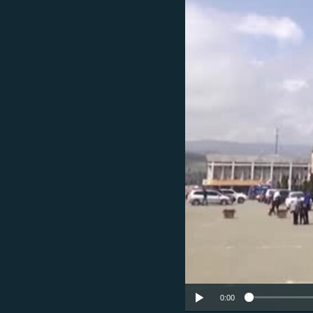
ՄԻՋԱԶԳԱՅԻՆ
ՄՇԱԿՈՒՅԹ
ՍՊՈՐՏ
ՄԵԿՆԱԲԱՆՈՒԹՅՈՒՆ
ՏՏ ԵՒ ԻՆՏԵՐՆԵՏ
ԿՈՐՈՆԱՎԻՐՈՒՍ
ԱՐԽԻՎ
ՏԵՍԱՆՅՈՒԹԵՐ
ԲԱՆԱՎԵՃ
ՁԳՏԵԼՈՎ ԼԱՎԱԳՈՒՅՆԻՆ
ՓՈԴՔԱՍԹ
0:00