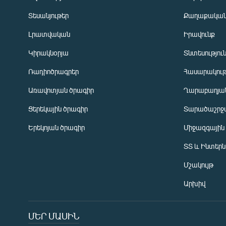
Տեսանյութեր
Քաղաքակա
Լրատվական
Իրավունք
Կիրակնօրյա
Տնտեսությու
Ռադիոծրագրեր
Հասարակութ
Առավոտյան ծրագիր
Ղարաբաղյան
Ցերեկային ծրագիր
Տարածաշրջ
Հայերեն
Երեկոյան ծրագիր
Միջազգային
English
ՏՏ և Ինտեր
Русский
Մշակույթ
ՀԵՏԵՎԵՔ ՄԵԶ
Արխիվ
ՄԵՐ ՄԱՍԻՆ