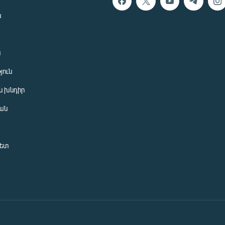
ն
ն
յուն
 խնդիր
ան
նետ