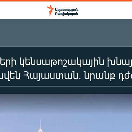
րի կենսաթոշակային խնայո
են Հայաստան. նրանք դժգ