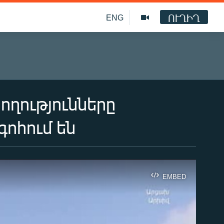
ՈՒՂԻՂ
ENG
ղությունները
ոհում են
EMBED