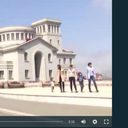
ble
Auto
5:10