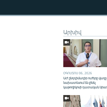
Արխիվ
ՕԳՈՍՏՈՍ 06, 2026
ԱԺ ընդդիմադիր ուժերը վաղը
նախատեսում են լինել
կաթողիկոսի դատական նիս