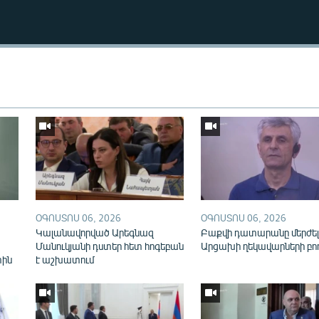
Auto
240p
360p
ՕԳՈՍՏՈՍ 06, 2026
ՕԳՈՍՏՈՍ 06, 2026
720p
1080p
Կալանավորված Արեգնազ
Բաքվի դատարանը մերժել
Մանուկյանի դստեր հետ հոգեբան
Արցախի ղեկավարների բո
տին
է աշխատում