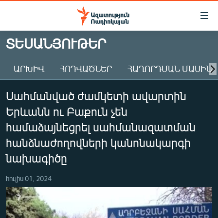
Մատչելիության
հղումներ
Անցնել
ՏԵՍԱՆՅՈՒԹԵՐ
հիմնական
ԱԶԱՏՈՒԹՅՈՒՆ TV
բովանդակությանը
ԱՐԽԻՎ
ՀՈԴՎԱԾՆԵՐ
ՀԱՂՈՐԴՄԱՆ ՄԱՍԻՆ
ՀԱՅԱՍՏԱՆ
Անցնել
հիմնական
ՔԱՂԱՔԱԿԱՆ
Սահմանված ժամկետի ավարտին
մենյուին
ԸՆՏՐՈՒԹՅՈՒՆՆԵՐ 2026
Որոնում
Երևանն ու Բաքուն չեն
ԻՐԱՎՈՒՆՔ
համաձայնեցրել սահմանազատման
ՀԱՍԱՐԱԿՈՒԹՅՈՒՆ
հանձնաժողովների կանոնակարգի
նախագիծը
ՏՆՏԵՍՈՒԹՅՈՒՆ
ՂԱՐԱԲԱՂ
հուլիս 01, 2024
ՊԱՏԵՐԱԶՄԻ 6 ՇԱԲԱԹՆԵՐԸ
ՏԱՐԱԾԱՇՐՋԱՆ