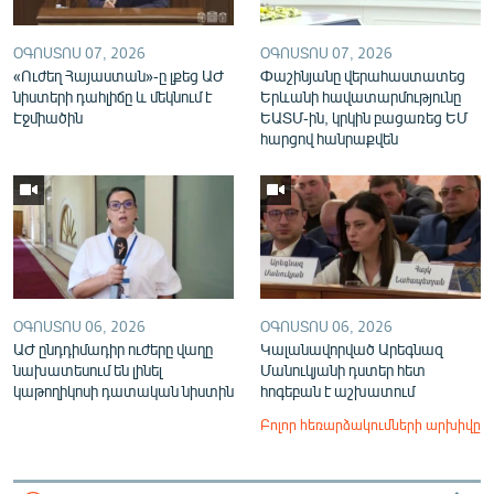
ՕԳՈՍՏՈՍ 07, 2026
ՕԳՈՍՏՈՍ 07, 2026
«Ուժեղ Հայաստան»-ը լքեց ԱԺ
Փաշինյանը վերահաստատեց
նիստերի դահլիճը և մեկնում է
Երևանի հավատարմությունը
Էջմիածին
ԵԱՏՄ-ին, կրկին բացառեց ԵՄ
հարցով հանրաքվեն
ՕԳՈՍՏՈՍ 06, 2026
ՕԳՈՍՏՈՍ 06, 2026
ԱԺ ընդդիմադիր ուժերը վաղը
Կալանավորված Արեգնազ
նախատեսում են լինել
Մանուկյանի դստեր հետ
կաթողիկոսի դատական նիստին
հոգեբան է աշխատում
Բոլոր հեռարձակումների արխիվը