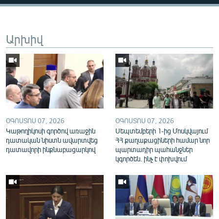
English
Русский
Արխիվ
ՀԵՏԵՎԵՔ ՄԵԶ
«Ազատության» բոլոր կայքերը
ՕԳՈՍՏՈՍ 07, 2026
ՕԳՈՍՏՈՍ 07, 2026
Կաթողիկոսի գործով առաջին
Սեպտեմբերի 1-ից Մոսկվայում
դատական նիստն ավարտվեց
ՀՀ քաղաքացիների համար նոր
դատավորի ինքնաբացարկով
պարտադիր պահանջներ
կգործեն. ինչ է փոխվում