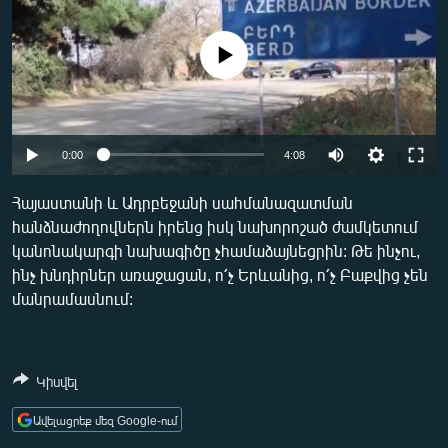
ՄԻՋԱԶԳԱՅԻՆ
ՄՇԱԿՈՒՅԹ
No media source currently available
ՍՊՈՐՏ
ՄԵԿՆԱԲԱՆՈՒԹՅՈՒՆ
Auto
0:00
4:08
ՏՏ ԵՒ ԻՆՏԵՐՆԵՏ
240p
ԿՈՐՈՆԱՎԻՐՈՒՍ
Հայաստանի և Ադրբեջանի սահմանազատման
հանձնաժողովներն իրենց իսկ նախորոշած ժամկետում
360p
ԱՐԽԻՎ
կանոնակարգի նախագիծը չհամաձայնեցրին: Թե ինչու,
480p
ՏԵՍԱՆՅՈՒԹԵՐ
Auto
240p
360p
480p
ինչ խնդիրներ առաջացան, ո՛չ Երևանից, ո՛չ Բաքվից չեն
մանրամասնում:
720p
ԲԱՆԱՎԵՃ
720p
1080p
1080p
ՁԳՏԵԼՈՎ ԼԱՎԱԳՈՒՅՆԻՆ
ՓՈԴՔԱՍԹ
Կիսվել
Ավելացրեք մեզ Google-ում
Հայերեն